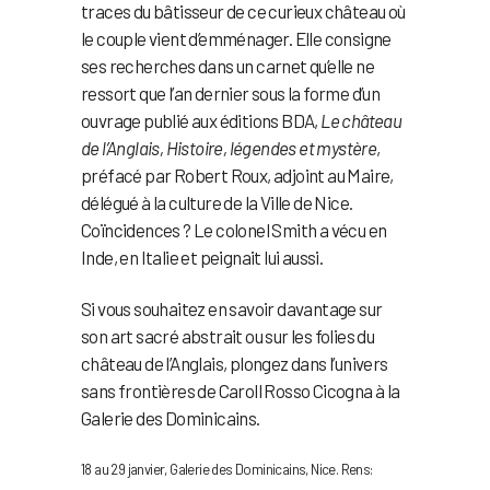
traces du bâtisseur de ce curieux château où
le couple vient d’emménager. Elle consigne
ses recherches dans un carnet qu’elle ne
ressort que l’an dernier sous la forme d’un
ouvrage publié aux éditions BDA,
Le château
de l’Anglais, Histoire, légendes et mystère
,
préfacé par Robert Roux, adjoint au Maire,
délégué à la culture de la Ville de Nice.
Coïncidences ? Le colonel Smith a vécu en
Inde, en Italie et peignait lui aussi.
Si vous souhaitez en savoir davantage sur
son art sacré abstrait ou sur les folies du
château de l’Anglais, plongez dans l’univers
sans frontières de Caroll Rosso Cicogna à la
Galerie des Dominicains.
18 au 29 janvier, Galerie des Dominicains, Nice. Rens: