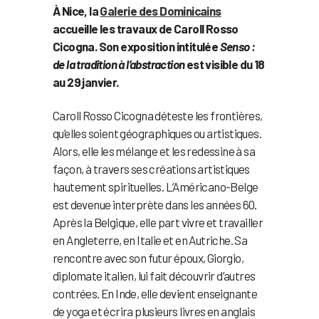
À Nice, la
Galerie des Dominicains
accueille les travaux de Caroll Rosso
Cicogna. Son exposition intitulée
Senso :
de la tradition à l’abstraction
est visible du 18
au 29 janvier.
Caroll Rosso Cicogna déteste les frontières,
qu’elles soient géographiques ou artistiques.
Alors, elle les mélange et les redessine à sa
façon, à travers ses créations artistiques
hautement spirituelles. L’Américano-Belge
est devenue interprète dans les années 60.
Après la Belgique, elle part vivre et travailler
en Angleterre, en Italie et en Autriche. Sa
rencontre avec son futur époux, Giorgio,
diplomate italien, lui fait découvrir d’autres
contrées. En Inde, elle devient enseignante
de yoga et écrira plusieurs livres en anglais