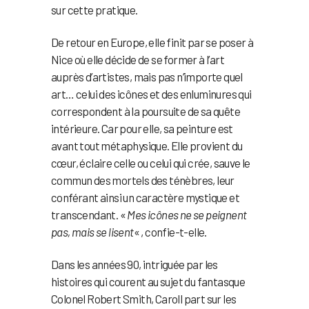
sur cette pratique.
De retour en Europe, elle finit par se poser à
Nice où elle décide de se former à l’art
auprès d’artistes, mais pas n’importe quel
art… celui des icônes et des enluminures qui
correspondent à la poursuite de sa quête
intérieure. Car pour elle, sa peinture est
avant tout métaphysique. Elle provient du
cœur, éclaire celle ou celui qui crée, sauve le
commun des mortels des ténèbres, leur
conférant ainsi un caractère mystique et
transcendant. «
Mes icônes ne se peignent
pas, mais se lisent
« , confie-t-elle.
Dans les années 90, intriguée par les
histoires qui courent au sujet du fantasque
Colonel Robert Smith, Caroll part sur les