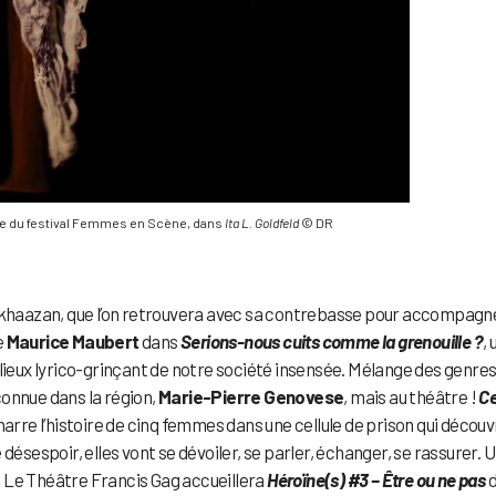
ce du festival Femmes en Scène, dans
Ita L. Goldfeld
© DR
haazan, que l’on retrouvera avec sa contrebasse pour accompagne
e
Maurice Maubert
dans
Serions-nous cuits comme la grenouille ?
,
 lieux lyrico-grinçant de notre société insensée. Mélange des genre
connue dans la région,
Marie-Pierre Genovese
, mais au théâtre !
Ce
 narre l’histoire de cinq femmes dans une cellule de prison qui décou
le désespoir, elles vont se dévoiler, se parler, échanger, se rassurer. 
e… Le Théâtre Francis Gag accueillera
Héroïne(s) #3 – Être ou ne pas
d