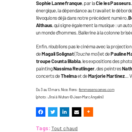
Sophie Lannefranque
, par la
Cie les Passeurs
énergique, la dépendance au travail et le débord
l’évoquions déjà dans notre précédent numéro,
B
Althaus
, qui signe également la musique : un auto
un monde d’hommes. Ballerine à la colonne brisée, 
Enfin, n’oublions pas le cinéma avec la projectio
de
Magali Solignat
(
Touche moi
) et de
Pauline M
troupe Counta Blabla
, les expositions des pho
painting
Nassima Reutlinger
, des peintres
Nath
concerts de
Thelma
et de
Marjorie Martinez
… V
Du 3 au 13 mars. Nice. Rens :
femmesenscenes.com
(photo : J’irai à Wuhan © Jean-Marc Angelini)
Tags:
Tout chaud