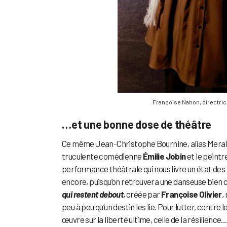
Françoise Nahon, directri
…et une bonne dose de théâtre
Ce même Jean-Christophe Bournine, alias Merak
truculente comédienne
Émilie Jobin
et le peintr
performance théâtrale qui nous livre un état des
encore, puisqu’on retrouvera une danseuse bien 
qui restent debout
, créée par
Françoise Olivier
,
peu à peu qu’un destin les lie. Pour lutter, contre 
œuvre sur la liberté ultime, celle de la résilienc