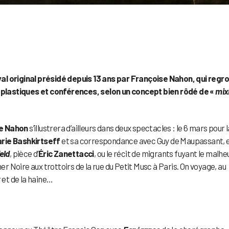
ival original présidé depuis 13 ans par Françoise Nahon, qui regr
plastiques et conférences, selon un concept bien rôdé de «
mixi
e Nahon
s’illustrera d’ailleurs dans deux spectacles : le 6 mars pour l
rie Bashkirtseff
et sa correspondance avec Guy de Maupassant, e
feld
, pièce d’
Éric Zanettacci
, ou le récit de migrants fuyant le malheu
mer Noire aux trottoirs de la rue du Petit Musc à Paris. On voyage, au
 et de la haine…