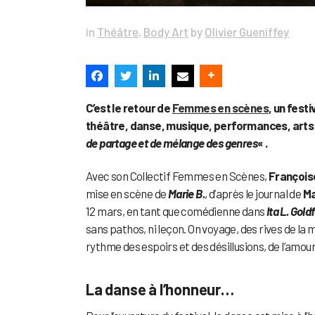
in
Théâtre
,
Body Art
by
Olivier Gueniffey
C’est le retour de
Femmes en scènes
, un fest
théâtre, danse, musique, performances, arts 
de partage et de mélange des genres
« .
Avec son Collectif Femmes en Scènes,
François
mise en scène de
Marie B.
, d’après le journal de
Ma
12 mars, en tant que comédienne dans
Ita L. Gold
sans pathos, ni leçon. On voyage, des rives de la 
rythme des espoirs et des désillusions, de l’amour
La danse à l’honneur…