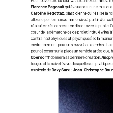
Pour l’ouverture du festival, la danse est mise à 
Florence Pageault
qui évoluera sur une musique
Caroline Regottaz
, plasticienne qui réalise la r
elle une performance immersive à partir d’un coll
réalisé en résidence et en direct avec le public
cœur de la démarche de ce projet intitulé
J’irai 
contraints (physiques et psychiques) et la manièr
environnement pour se «
rouvrir au monde
« . La
pour déposer sur la place un remède artistique, 
Oberdorff
donnera sa dernière création,
Anapn
fougue et la naïveté avec lesquelles on pratique un
musicale de
Davy Sur
et
Jean-Christophe Bour