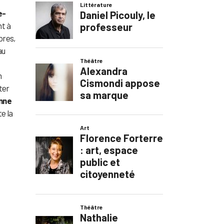
e-
t à
ores,
au
n
ter
nne
e la