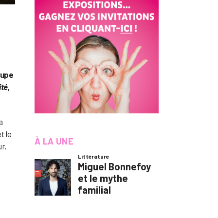
oupe
té,
a
t le
À LA UNE
r,