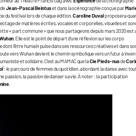
l’honneur au Théâtre Francis Gag avec
Espérance
de la chorégraphe
 de
Jean-Pascal Beintus
et dans la scénographie conçue par
Mari
obe du festival lors de chaque édition.
Caroline Duval
proposera quan
ectage de matières écrites, vocales et corporelles, visuelles et son
. Cette « part commune » que nous partageons depuis mars 2020 est 
à Wuhan
. Elle est le point de départ d’une réflexion sur les corps
e dont l’être humain puise dans ses ressources créatives et dans so
 route vers Wuhan devient le chemin symbolique vers un futur à inven
humaniste et solidaire. C’est au MAMAC que la
Cie Pieds-nus
de
Cori
oÍ
: le parcours de femmes du quotidien, abordant la danse avec tout
e passion, la passion de danser sa vie. À noter : la participation
nine
.