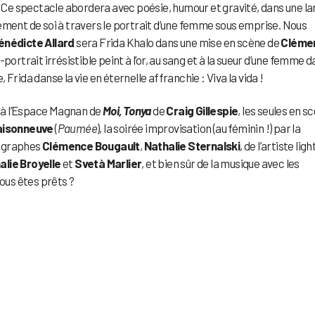
. Ce spectacle abordera avec poésie, humour et gravité, dans une l
ement de soi à travers le portrait d’une femme sous emprise. Nous
énédicte Allard
sera Frida Khalo dans une mise en scène de
Cléme
-portrait irrésistible peint à l’or, au sang et à la sueur d’une femme 
Frida danse la vie en éternelle affranchie : Viva la vida !
n à l’Espace Magnan de
Moi, Tonya
de
Craig Gillespie
, les seules en s
aisonneuve
(
Paumée
), la soirée improvisation (au féminin !) par la
tographes
Clémence Bougault
,
Nathalie Sternalski
, de l’artiste ligh
alie Broyelle
et
Svetà Marlier
, et bien sûr de la musique avec les
ous êtes prêts ?