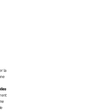
r la
 une
s
lles
vrent
Une
e