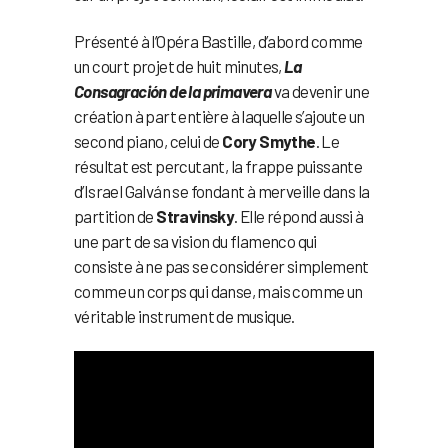
Présenté à l’Opéra Bastille, d’abord comme
un court projet de huit minutes,
La
Consagración de la primavera
va devenir une
création à part entière à laquelle s’ajoute un
second piano, celui de
Cory Smythe
. Le
résultat est percutant, la frappe puissante
d’Israel Galván se fondant à merveille dans la
partition de
Stravinsky
. Elle répond aussi à
une part de sa vision du flamenco qui
consiste à ne pas se considérer simplement
comme un corps qui danse, mais comme un
véritable instrument de musique.