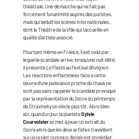
théâtrale. Une démarche qui ne fait pas
forcément l’unanimité auprès des puristes,
mais qui séduit les scènes internationales,
dont le Théâtre de la Ville qui l’accueille en
qualité d’artiste associé.
Pourtant même en France, il est celui par
lequel le scandale arrive, lorsqu’une nuit d’été,
il présente
La Fiesta
au Festival d’Avignon.
Les réactions enflammées face à cette
œuvre d’une puissance proche du chaos ne
sont pas sans rappeler le scandale provoqué
par la représentation du
Sacre du printemps
de Stravinsky un siècle plus tôt. Alors bien
sûr, quand un jour la pianiste
Sylvie
Courvoisier
se met à jouer un extrait du
Sacre
alors que les deux artistes travaillent
sur un projet commun, l’éclair est immédiat.