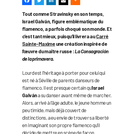
Tout comme Stravinsky en son temps
,
Israel Galván, figure emblématique du
flamenco, a parfois choqué son monde. Et
c’est tant mieux, puisqu’il livrera au
Carré
Sainte-Maxime
une création inspirée de
l’œuvre du maître russe :
La Consagración
de la primavera
.
Lourd est l’héritage à porter pour celui qui
est né à Séville de parents danseurs de
flamenco. Il est presque certain qu’
Israel
Galván
a su danser avant même de marcher.
Alors, arrivé à l’âge adulte, le jeune homme un
peu timide, mais déjà couvert de
distinctions, a eu envie de trouver sa liberté
en imaginant son propre flamenco qu’il
décide de mettre en scène de façon