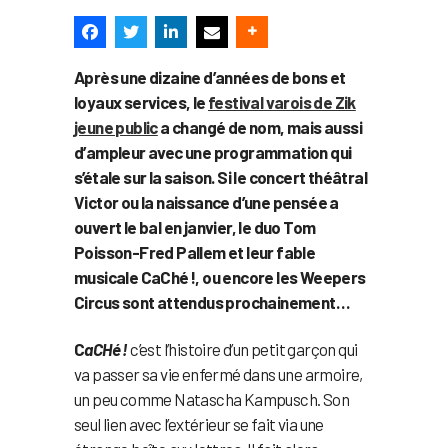
Après une dizaine d’années de bons et
loyaux services, le
festival varois de Zik
jeune public
a changé de nom, mais aussi
d’ampleur avec une programmation qui
s’étale sur la saison. Si le concert théâtral
Victor ou la naissance d’une pensée a
ouvert le bal en janvier, le duo Tom
Poisson-Fred Pallem et leur fable
musicale CaChé !, ou encore les Weepers
Circus sont attendus prochainement…
C
aCHé !
c’est l’histoire d’un petit garçon qui
va passer sa vie enfermé dans une armoire,
un peu comme Natascha Kampusch. Son
seul lien avec l’extérieur se fait via une