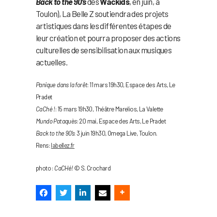
Back to the 90’s
des
Wackids
, en juin, à
Toulon), La Belle Z soutiendra des projets
artistiques dans les différentes étapes de
leur création et pourra proposer des actions
culturelles de sensibilisation aux musiques
actuelles.
Panique dans la forêt
: 11 mars 19h30, Espace des Arts, Le
Pradet
CaChé !
: 15 mars 19h30, Théâtre Marelios, La Valette
Mundo Pataquès
: 20 mai, Espace des Arts, Le Pradet
Back to the 90’s
: 3 juin 19h30, Omega Live, Toulon.
Rens:
labellez.fr
photo :
CaCHé!
© S. Crochard