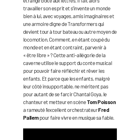
étrange boîte aux lettres. Il fait alors
travailler son esprit et s’invente un monde
bien à lui, avec voyages, amis imaginaires et
une armoire digne de Transformers qui
devient tour à tour bateau ou autre moyen de
locomotion. Comment, en étant coupé du
monde et en étant contraint, parvenir à
« être libre » ? Cette anti-allégorie de la
caverne utilise le support du conte musical
pour pouvoir faire réfléchir et rêver les
enfants. Et parce que les enfants, malgré
leur côté insupportable, ne méritent pas
pour autant de se farcir Chantal Goya, le
chanteur et metteur en scène
Tom Poisson
a rameuté l’excellent orchestrateur
Fred
Pallem
pour faire vivre en musique sa fable.