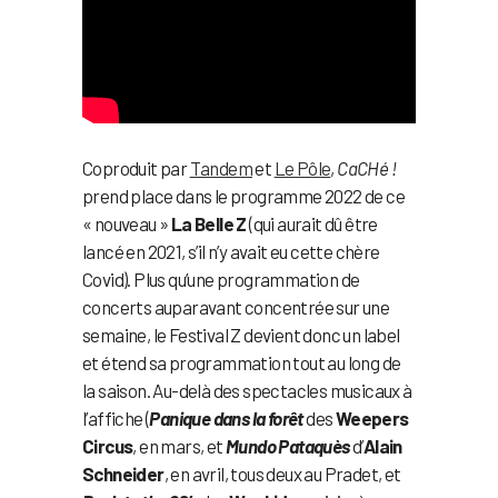
Coproduit par
Tandem
et
Le Pôle
,
CaCHé !
prend place dans le programme 2022 de ce
« nouveau »
La Belle Z
(qui aurait dû être
lancé en 2021, s’il n’y avait eu cette chère
Covid). Plus qu’une programmation de
concerts auparavant concentrée sur une
semaine, le Festival Z devient donc un label
et étend sa programmation tout au long de
la saison. Au-delà des spectacles musicaux à
l’affiche (
Panique dans la forêt
des
Weepers
Circus
, en mars, et
Mundo Pataquès
d’
Alain
Schneider
, en avril, tous deux au Pradet, et