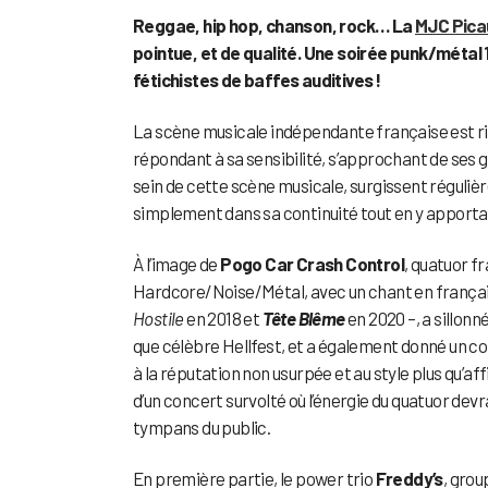
Reggae, hip hop, chanson, rock… La
MJC Pica
pointue, et de qualité. Une soirée punk/métal 
fétichistes de baffes auditives !
La scène musicale indépendante française est ric
répondant à sa sensibilité, s’approchant de ses g
sein de cette scène musicale, surgissent régulièr
simplement dans sa continuité tout en y apporta
À l’image de
Pogo Car Crash Control
, quatuor fr
Hardcore/Noise/Métal, avec un chant en français 
Hostile
en 2018 et
Tête Blême
en 2020 –, a sillonn
que célèbre Hellfest, et a également donné un co
à la réputation non usurpée et au style plus qu’aff
d’un concert survolté où l’énergie du quatuor dev
tympans du public.
En première partie, le power trio
Freddy’s
, grou