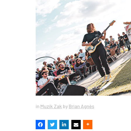
in
Muzik Zak
by
Brian Agnès