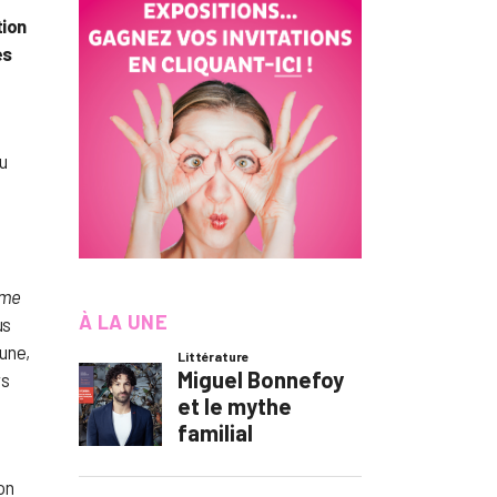
tion
es
u
ime
À LA UNE
us
une,
rs
on