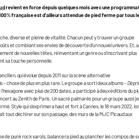
ud
revient en force depuis quelques mois avec une programma
100% française est d’ailleurs attendue de pied ferme par tous l
he, diverse et pleine de vitalité. Chacun peut y trouver un groupe
oûts et comblant ses envies de découverte d’un nouvel univers. Et, a
ement de nouvelles têtes, réinventant un genre ou s’inscrivant plus
nt sa touche personnelle.
ancilien, qui évolue depuis 2011 sur la scène alternative
– chose de plus en plus rare. Le groupe a sorti deux albums –
Dépr
é l’hexagone avec plus de 200 dates, a participé à deux éditions du pl
ncert au Zenith de Paris. Un sacré palmarès pour un groupe aussi je
irmé. Style qui s’exprimera haut et fort à Cannes, le 18 mars 2022, lo
rait tout déchirer sur son passage, des murs de la MJC Picaud aux
pe de punk rock varois, balancera pied au plancher les compos de s