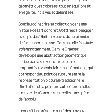
géométriques colorées, tout en équilibre et
en égalité, incisives et délimitées.
Soucieux d’inscrire sa collection dans une
histoire de l’art concret, Gottfried Honegger
a acquis dès 1956 une œuvre de ce pionnier
de l’art concret suisse. Dans sa toile
Musikale
Valenz
notamment, Camille Graeser
développe une abstraction géométrique
initiée par la « loxodromie », terme
emprunté au vocabulaire mathématique, qui
correspond au point de rupture entre la
représentation picturale traditionnelle
d’imitation et la peinture autoréférentielle.
L’œuvre des Concrets est celle d’une quête
de l’absolu !
L’exposition présente aussi des travaux