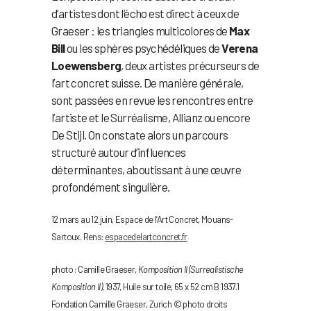
d’artistes dont l’écho est direct à ceux de
Graeser : les triangles multicolores de
Max
Bill
ou les sphères psychédéliques de
Verena
Loewensberg
, deux artistes précurseurs de
l’art concret suisse. De manière générale,
sont passées en revue les rencontres entre
l’artiste et le Surréalisme, Allianz ou encore
De Stijl. On constate alors un parcours
structuré autour d’influences
déterminantes, aboutissant à une œuvre
profondément singulière.
12 mars au 12 juin, Espace de l’Art Concret, Mouans-
Sartoux. Rens:
espacedelartconcret.fr
photo : Camille Graeser,
Komposition II (Surrealistische
Komposition II)
, 1937, Huile sur toile, 65 x 52 cm B 1937.1
Fondation Camille Graeser, Zurich © photo droits