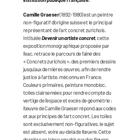
Camille Graeser
(1892-1980) est un peintre
non-figuratif d’origine suisse et le principal
représentant de l’art concret zurichois.
Intitulée
Devenir un artiste concret
, cette
exposition monographique proposée par
l’eac. retrace le parcours de l’aîné des
« Concrets zurichois », des premiers dessins
jusqu’aux dernières œuvres, afin de rendre
justice à l’artiste, méconnu en France.
Couleurs primaires, peinture monobloc,
toiles clairsemées pour rendre compte du
vertige de l’espace et excès de géométrie ;
l’œuvre de Camille Graeser répond aux codes
et aux principes de l’art concret. Les toiles
sont exclusivement non-figuratives, le sujet
est absent, voire au-delà de l’œuvre. Cette
dernière se laisse envahir par des figures