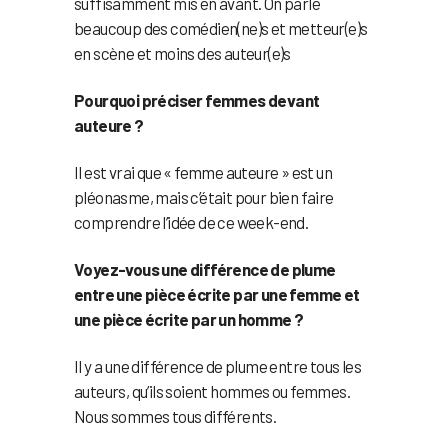
suffisamment mis en avant. On parle
beaucoup des comédien(ne)s et metteur(e)s
en scène et moins des auteur(e)s
Pourquoi préciser femmes devant
auteure ?
Il est vrai que « femme auteure » est un
pléonasme, mais c’était pour bien faire
comprendre l’idée de ce week-end.
Voyez-vous une différence de plume
entre une pièce écrite par une femme et
une pièce écrite par un homme ?
Il y a une différence de plume entre tous les
auteurs, qu’ils soient hommes ou femmes.
Nous sommes tous différents.