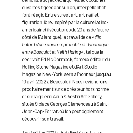
ouvertes figées dans un cri, interpellent et
font réagir. Entre street art, art naïf et
figuration libre, inspiré par la culture latino-
américaine (il vécut près de 20 ans de l’autre
côté de l’Atlantique), le travail de ce «
fils
bâtard d’une union improbable et dynamique
entre Basquiat et Keith Haring
« , tel que le
décrivait Ed Mc Cormack, fameux éditeur du
Rolling Stone Magazine et d’Art Studio
Magazine New-York, sera à l’honneur jusqu’au
10 avril 2022 à Beausoleil. Nous reviendrons
prochainement sur ce créateur hors norme
et sur la galerie Aoun & Vestri Art Gallery,
située 9 place Georges Clémenceau à Saint-
Jean-Cap-Ferrat, où l’on peut également
découvrir son travail.
Jusqu’au 10 avr 2022, Centre Culturel Prince Jacques,