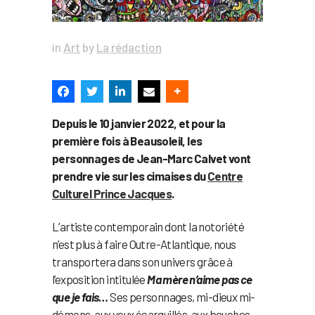
in
Art
by
La rédaction
Depuis le 10 janvier 2022, et pour la
première fois à Beausoleil, les
personnages de Jean-Marc Calvet vont
prendre vie sur les cimaises du
Centre
Culturel Prince Jacques
.
L’artiste contemporain dont la notoriété
n’est plus à faire Outre-Atlantique, nous
transportera dans son univers grâce à
l’exposition intitulée
Ma mère n’aime pas ce
que je fais…
Ses personnages, mi-dieux mi-
démons, aux yeux écarquillés, aux bouches