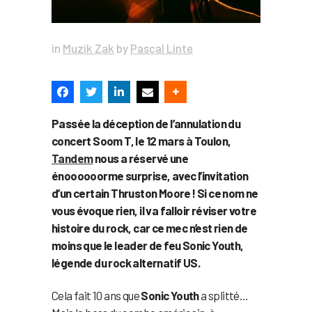
in
Muzik Zak
by
Pascal Linte
Passée la déception de l’annulation du
concert Soom T, le 12 mars à Toulon,
Tandem
nous a réservé une
énoooooorme surprise, avec l’invitation
d’un certain Thruston Moore ! Si ce nom ne
vous évoque rien, il va falloir réviser votre
histoire du rock, car ce mec n’est rien de
moins que le leader de feu Sonic Youth,
légende du rock alternatif US.
Cela fait 10 ans que
Sonic Youth
a splitté…