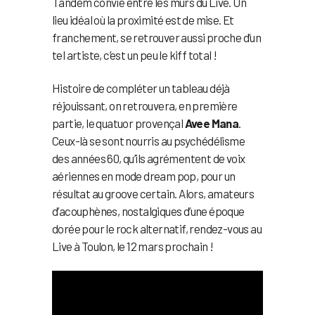
Tandem convie entre les murs du Live. Un
lieu idéal où la proximité est de mise. Et
franchement, se retrouver aussi proche d’un
tel artiste, c’est un peu le kiff total !
Histoire de compléter un tableau déjà
réjouissant, on retrouvera, en première
partie, le quatuor provençal
Avee Mana
.
Ceux-là se sont nourris au psychédélisme
des années 60, qu’ils agrémentent de voix
aériennes en mode dream pop, pour un
résultat au groove certain. Alors, amateurs
d’acouphènes, nostalgiques d’une époque
dorée pour le rock alternatif, rendez-vous au
Live à Toulon, le 12 mars prochain !