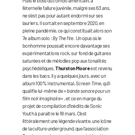
Mais le boss du combo américain, à
l’éternelle l’allure juvénile, malgré ses 63 ans,
ne s’est pas pour autant endormi sur ses
lauriers. Il sortait en septembre 2020, en
pleine pandémie, ce qui constituait alors son
7e album solo :
By The fire.
Un opus où le
bonhomme poussait encore davantage ses
expérimentations rock, sur fond de guitares
saturées et de mélodies pop aux tonalités
psychédéliques.
Thurston Moore
est revenu
dans les bacs, il y a quelques jours, avec un
album 100% instrumental,
Screen Time
, qu’il
qualifie lui-même de «
bande sonore pour un
film noir imaginaire
« , et ce en marge du
projet de compilation d’inédits de Sonic
Youth à paraître le 18 mars. C’est
littéralement une légende vivante, une icône
de la culture underground, que l’association