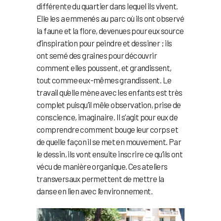
différente du quartier dans lequel ils vivent.
Elle les a emmenés au parc où ils ont observé
la faune et la flore, devenues pour eux source
d’inspiration pour peindre et dessiner ; ils
ont semé des graines pour découvrir
comment elles poussent, et grandissent,
tout comme eux-mêmes grandissent. Le
travail qu’elle mène avec les enfants est très
complet puisqu’il mêle observation, prise de
conscience, imaginaire. Il s’agit pour eux de
comprendre comment bouge leur corps et
de quelle façon il se met en mouvement. Par
le dessin, ils vont ensuite inscrire ce qu’ils ont
vécu de manière organique. Ces ateliers
transversaux permettent de mettre la
danse en lien avec l’environnement.