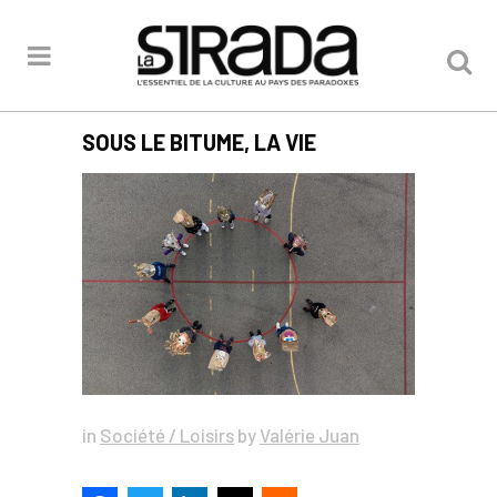
SOUS LE BITUME, LA VIE
in
Société / Loisirs
by
Valérie Juan