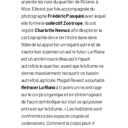
arpente les rues du quartier de l’Ariane, à
Nice. Elle est parfois accompagnée du
photographe
Frédéric Pasquini
avec lequel
elle forme le
collectif Zootrope
. Ils ont
rejoint
Charlotte Nemoz
afin d’explorer la
cartographie de ce territoire dans dans
l’idée de lui apporter un regard autre et de
s’autoriser à penser un autre futur. La Riana
est un ancien cours d’eau qui irriguait
autrefois le quartier, avant que le bitume ne
vienne massivement recouvrir ce bassin
autrefois agricole. Magali Revest a souhaité
Retracer La Riana
à travers un recentrage
sur le corps organique et en s’interrogeant
de façon symbolique sur tout ce qui pousse
entre et sur le bitume.
« Les habitants sont
confrontés à des espaces coupés et
cadenassés. Comment le corps peut-il