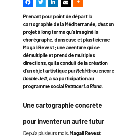
Prenant pour point de départ la
cartographie de la Méditerranée, c’est un
projet à long terme qu’a imaginé la
chorégraphe, danseuse et plasticienne
Magali Revest ; une aventure qui se
démultiplie et prend de multiples
directions, qui la conduit de la création
d’un objet artistique pur
Rebirth
ou encore
Double Je#,
à sa participation au
programme social
Retracer La Riana
.
Une cartographie concrète
pour inventer un autre futur
Depuis plusieurs mois,
Magali Revest