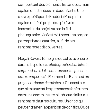
comportant des éléments historiques, mais
également des dessins des enfants. Une
œuvre poétique de Frédéric Pasquini a
également été projetée, qui révèle
l’ensemble du projet vu par l’œil du
photographe-vidéaste à travers sa propre
perception de quartier, au fil de ses
rencontres et découvertes.
Magali Revest témoigne de cette aventure
durant laquelle «
le photographe s’est laissé
surprendre, se laissant transporter par une
autre temporalité.
Retracer La Riana
est un
projet qui donne des pistes. »
On constate
que bien souvent les personnes s’enferment
dans une communauté plutôt que d’aller à la
rencontre d’autres cultures. Un choix qui
peut entraîner l’apparition de conflits. Or, de