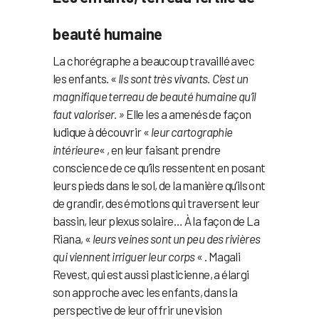
beauté humaine
La chorégraphe a beaucoup travaillé avec
les enfants. «
Ils sont très vivants. C’est un
magnifique terreau de beauté humaine qu’il
faut valoriser. »
Elle les a amenés de façon
ludique à découvrir «
leur cartographie
intérieure
« , en leur faisant prendre
conscience de ce qu’ils ressentent en posant
leurs pieds dans le sol, de la manière qu’ils ont
de grandir, des émotions qui traversent leur
bassin, leur plexus solaire… À la façon de La
Riana, «
leurs veines sont un peu des rivières
qui viennent irriguer leur corps
« . Magali
Revest, qui est aussi plasticienne, a élargi
son approche avec les enfants, dans la
perspective de leur offrir une vision