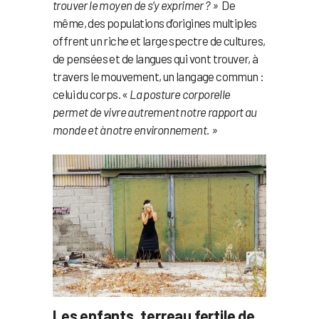
trouver le moyen de s’y exprimer ? »
De
même, des populations d’origines multiples
offrent un riche et large spectre de cultures,
de pensées et de langues qui vont trouver, à
travers le mouvement, un langage commun :
celui du corps. «
La posture corporelle
permet de vivre autrement notre rapport au
monde et à notre environnement. »
Les enfants, terreau fertile de