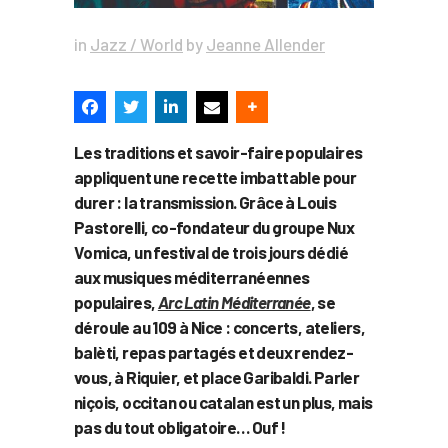
in
Jazz / World
by
Jeanne Allender
Les traditions et savoir-faire populaires
appliquent une recette imbattable pour
durer : la transmission. Grâce à Louis
Pastorelli, co-fondateur du groupe Nux
Vomica, un festival de trois jours dédié
aux musiques méditerranéennes
populaires,
Arc Latin Méditerranée
, se
déroule au 109 à Nice : concerts, ateliers,
balèti, repas partagés et deux rendez-
vous, à Riquier, et place Garibaldi. Parler
niçois, occitan ou catalan est un plus, mais
pas du tout obligatoire… Ouf !