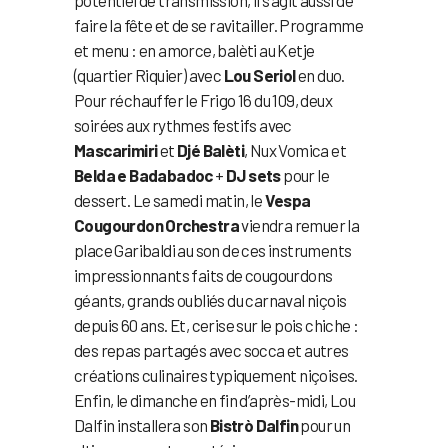
potentiel de transmission, il s’agit aussi de
faire la fête et de se ravitailler. Programme
et menu : en amorce, balèti au Ketje
(quartier Riquier) avec
Lou Seriol
en duo.
Pour réchauffer le Frigo 16 du 109, deux
soirées aux rythmes festifs avec
Mascarimiri
et
Djé Balèti
, Nux Vomica et
Belda e Badabadoc
+
DJ sets
pour le
dessert. Le samedi matin, le
Vespa
Cougourdon Orchestra
viendra remuer la
place Garibaldi au son de ces instruments
impressionnants faits de cougourdons
géants, grands oubliés du carnaval niçois
depuis 60 ans. Et, cerise sur le pois chiche :
des repas partagés avec socca et autres
créations culinaires typiquement niçoises.
Enfin, le dimanche en fin d’après-midi, Lou
Dalfin installera son
Bistrò Dalfin
pour un