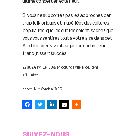
ultime concert en extérieur.
Si vous ne supportez pas les approches par
trop folkloriques et muséifées des cultures
populaires, quelles qu’elles soient, sachez que
vous vous sentirez tout à votre aise dans cet
Arc latin bien vivant auquel on souhaite un
franc (nissart) succès.
22 au 24 avr, Le 109 & en cœur de ville, Nice. Rens:
le109.nice.fr
photo : Nux Vomica © DR
SUIVEZ-NOUS