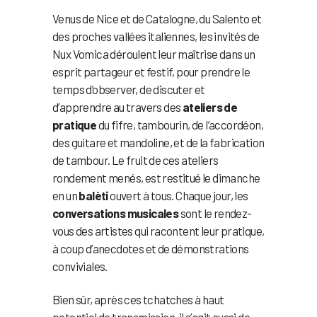
Venus de Nice et de Catalogne, du Salento et
des proches vallées italiennes, les invités de
Nux Vomica déroulent leur maîtrise dans un
esprit partageur et festif, pour prendre le
temps d’observer, de discuter et
d’apprendre au travers des
ateliers de
pratique
du fifre, tambourin, de l’accordéon,
des guitare et mandoline, et de la fabrication
de tambour. Le fruit de ces ateliers
rondement menés, est restitué le dimanche
en un
balèti
ouvert à tous. Chaque jour, les
conversations musicales
sont le rendez-
vous des artistes qui racontent leur pratique,
à coup d’anecdotes et de démonstrations
conviviales.
Bien sûr, après ces tchatches à haut