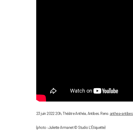
23 juin 2022 20h, Théâtre Anthéa, Antibes. Rens:
anthea-antibes.
(photo : Juliette Armanet © Studio L’Étiquette)