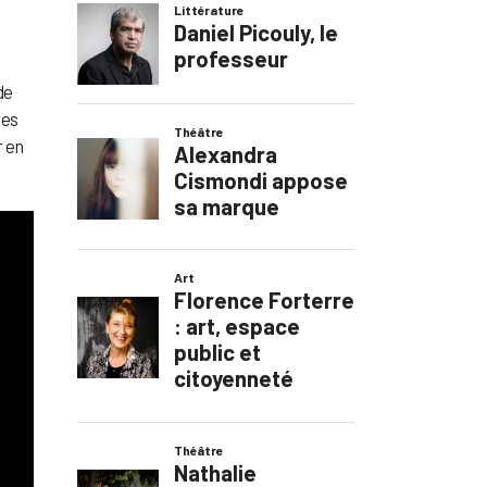
de
res
r en