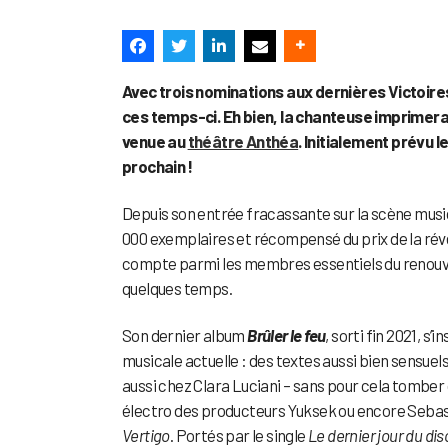
Avec trois nominations aux dernières Victoires
ces temps-ci. Eh bien, la chanteuse imprimera
venue au
théâtre Anthéa
. Initialement prévu 
prochain !
Depuis son entrée fracassante sur la scène mus
000 exemplaires et récompensé du prix de la révél
compte parmi les membres essentiels du renouve
quelques temps.
Son dernier album
Brûler le feu
, sorti fin 2021, s
musicale actuelle : des textes aussi bien sensue
aussi chez Clara Luciani – sans pour cela tomber 
électro des producteurs Yuksek ou encore Sebasti
Vertigo
. Portés par le single
Le dernier jour du dis