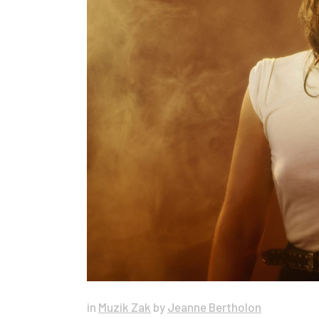
in
Muzik Zak
by
Jeanne Bertholon