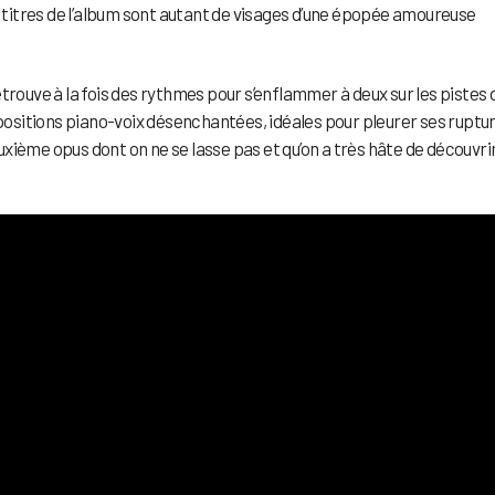
3 titres de l’album sont autant de visages d’une épopée amoureuse
trouve à la fois des rythmes pour s’enflammer à deux sur les pistes 
positions piano-voix désenchantées, idéales pour pleurer ses ruptu
euxième opus dont on ne se lasse pas et qu’on a très hâte de découvri