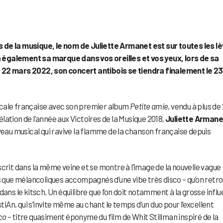
 de la musique, le nom de Juliette Armanet est sur toutes les l
 également sa marque dans vos oreilles et vos yeux, lors de sa
le 22 mars 2022, son concert antibois se tiendra finalement le 23 
icale française avec son premier album
Petite amie
, vendu à plus de
ation de l’année aux Victoires de la Musique 2018,
Juliette Armane
au musical qui ravive la flamme de la chanson française depuis
’inscrit dans la même veine et se montre à l’image de la nouvelle vague
ls que mélancoliques accompagnés d’une vibe très disco – qu’on retr
dans le kitsch. Un équilibre que l’on doit notamment à la grosse infl
An, qui s’invite même au chant le temps d’un duo pour l’excellent
co
– titre quasiment éponyme du film de Whit Stillman inspiré de la