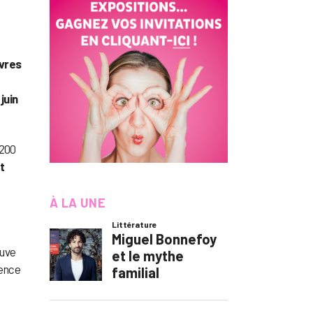
èvres
juin
 200
t
À LA UNE
ouve
uence