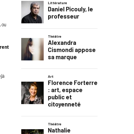
, ou
urent
éjà