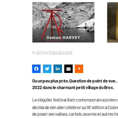
in
Art
by
Pascal Linte
Ou un peu plus près. Question de point de vue
2022 dans le charmant petit village du Broc.
Le singulier festival d’art contemporain azuréen s
décida de s’en aller célébrer sa 18
édition à Colo
e
de poser ses valises, cartels, œuvres et autres in