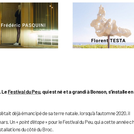
… Le
Festival du Peu
, qui est né et a grandi à Bonson, s’installe en
’était déjà émancipé de sa terre natale, lorsqu’à l’automne 2020, il
mars. Un «
point d’étape
» pour le Festival du Peu, qui a cette année ch
stallations du côté du Broc.