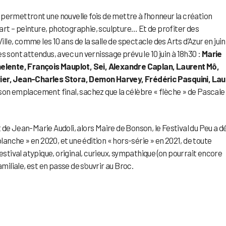
i permettront une nouvelle fois de mettre à l’honneur la création
rt – peinture, photographie, sculpture… Et de profiter des
e, comme les 10 ans de la salle de spectacle des Arts d’Azur en juin
tes sont attendus, avec un vernissage prévu le 10 juin à 18h30 :
Marie
lente, François Mauplot, Sei, Alexandre Caplan, Laurent Mô,
vier, Jean-Charles Stora, Demon Harvey, Frédéric Pasquini, La
 son emplacement final, sachez que la célèbre « flèche » de Pascale
et de Jean-Marie Audoli, alors Maire de Bonson, le Festival du Peu a d
blanche » en 2020, et une édition « hors-série » en 2021, de toute
estival atypique, original, curieux, sympathique (on pourrait encore
miliale, est en passe de s’ouvrir au Broc.