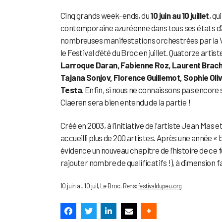
Cinq grands week-ends, du
10 juin au 10 juillet
, qu
contemporaine azuréenne dans tous ses états d’a
nombreuses manifestations orchestrées par la Vill
le Festival d’été du Broc en juillet. Quatorze artis
Larroque Daran, Fabienne Roz, Laurent Brache
Tajana Sonjov, Florence Guillemot, Sophie Oli
Testa
. Enfin, si nous ne connaissons pas encore
Claeren sera bien entendu de la partie !
Créé en 2003, à l’initiative de l’artiste Jean Mas 
accueilli plus de 200 artistes. Après une année « 
évidence un nouveau chapitre de l’histoire de ce f
rajouter nombre de qualificatifs !), à dimension fa
10 juin au 10 juil, Le Broc. Rens:
festivaldupeu.org