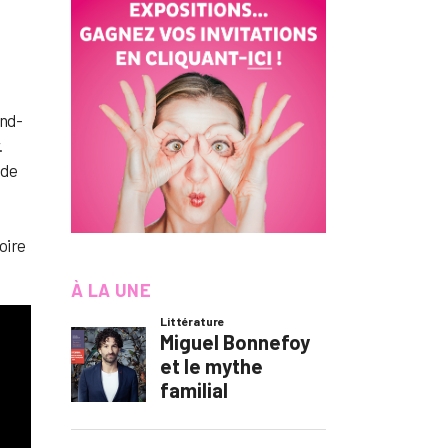
and-
.
 de
oire
À LA UNE