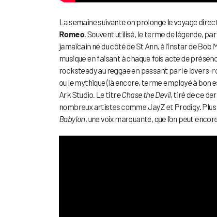
La semaine suivante on prolonge le voyage direct
Romeo
. Souvent utilisé, le terme de légende, pa
jamaïcain né du côté de St Ann, à l’instar de Bo
musique en faisant à chaque fois acte de présen
rocksteady au reggae en passant par le lovers-
ou le mythique (là encore, terme employé à bon e
Ark Studio. Le titre
Chase the Devil
, tiré de ce d
nombreux artistes comme JayZ et Prodigy. Plus 
Babylon
, une voix marquante, que l’on peut encor