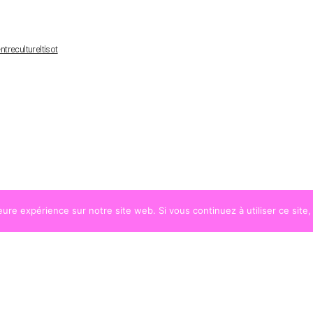
trecultureltisot
leure expérience sur notre site web. Si vous continuez à utiliser ce sit
© COPYRIGHT
LA STRADA