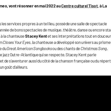
omeo, vont résonner en mai 2022 au
Centre culturel Tisot
, à La
 les services propres à un tel lieu, possède une salle de spectacle
année de bons spectacles de musique, théâtre, danse ou encore st
t à la chanteuse
Stacey Kent
et ses interprétations tout en douceur
um
Closes Your Eyes
, la chanteuse a développé son univers au prisme
re du
Great American Songbooks
ou des chants de
Christmas Song
,
e jazz Outre-Atlantique qui se respecte. Stacey Kent parle
t de s’aventurer aussi du côté de la chanson française ou du répert
n goût d’ailleurs.