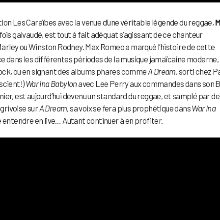
ion Les Caraïbes avec la venue d’une véritable légende du reggae,
M
rfois galvaudé, est tout à fait adéquat s’agissant de ce chanteur
b Marley ou Winston Rodney. Max Romeo a marqué l’histoire de cette
ce dans les différentes périodes de la musique jamaïcaine moderne,
rock, ou en signant des albums phares comme
A Dream
, sorti chez 
scient!)
War ina Babylon
avec Lee Perry aux commandes dans son B
ernier, est aujourd’hui devenu un standard du reggae, et samplé par de
grivoise sur
A Dream
, sa voix se fera plus prophétique dans
War Ina
e entendre en live… Autant continuer à en profiter.