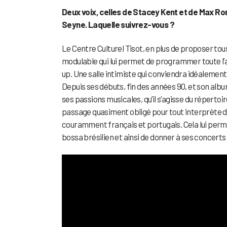
Deux voix, celles de Stacey Kent et de Max R
Seyne. Laquelle suivrez-vous ?
Le Centre Culturel Tisot, en plus de proposer tous
modulable qui lui permet de programmer toute l’
up. Une salle intimiste qui conviendra idéalemen
Depuis ses débuts, fin des années 90, et son alb
ses passions musicales, qu’il s’agisse du répertoi
passage quasiment obligé pour tout interprète d
couramment français et portugais. Cela lui perme
bossa brésilien et ainsi de donner à ses concerts u