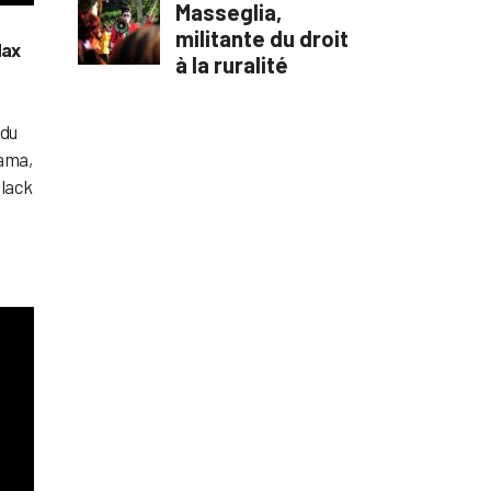
ax
 du
Pama,
lack