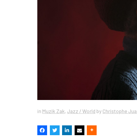
in
Muzik Zak
,
Jazz / World
by
Christophe Jua