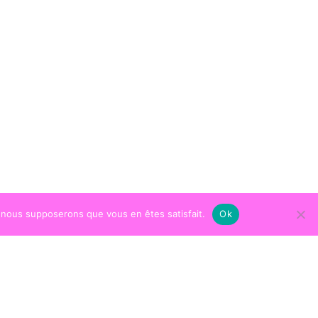
e, nous supposerons que vous en êtes satisfait.
Ok