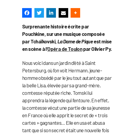
Surprenante histoire écrite par
Pouchkine, sur une musique composée
par Tchaïkovski,
La Dame de Pique
est mise
en scène à l’
Opéra de Toulon
par Olivier Py.
Nous voici dans un jardin d’été à Saint
Petersburg, où l’on voit Hermann, jeune-
homme obsédé par le jeu tout autant que par
la belle Lisa, élevée par sa grand-mère,
comtesse réputée riche. Tomski lui
apprendra la légende qui l’entoure. En effet,
la comtesse vécut une partie de sa jeunesse
en France où elle apprit le secret de « trois
cartes » gagnantes… Elle en usa et abusa
tant que si son secret était une nouvelle fois