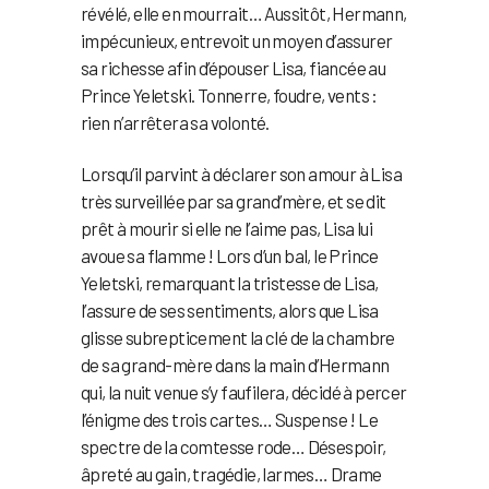
révélé, elle en mourrait… Aussitôt, Hermann,
impécunieux, entrevoit un moyen d’assurer
sa richesse afin d’épouser Lisa, fiancée au
Prince Yeletski. Tonnerre, foudre, vents :
rien n’arrêtera sa volonté.
Lorsqu’il parvint à déclarer son amour à Lisa
très surveillée par sa grand’mère, et se dit
prêt à mourir si elle ne l’aime pas, Lisa lui
avoue sa flamme ! Lors d’un bal, le Prince
Yeletski, remarquant la tristesse de Lisa,
l’assure de ses sentiments, alors que Lisa
glisse subrepticement la clé de la chambre
de sa grand-mère dans la main d’Hermann
qui, la nuit venue s’y faufilera, décidé à percer
l’énigme des trois cartes… Suspense ! Le
spectre de la comtesse rode… Désespoir,
âpreté au gain, tragédie, larmes… Drame