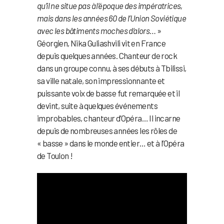
qu’il ne situe pas à l’époque des impératrices,
mais dans les années 60 de l’Union Soviétique
avec les bâtiments moches d’alors…
»
Géorgien, Nika Guliashvili vit en France
depuis quelques années. Chanteur de rock
dans un groupe connu, à ses débuts à Tbilissi,
sa ville natale, son impressionnante et
puissante voix de basse fut remarquée et il
devint, suite à quelques événements
improbables, chanteur d’Opéra… Il incarne
depuis de nombreuses années les rôles de
« basse » dans le monde entier… et à l’Opéra
de Toulon !