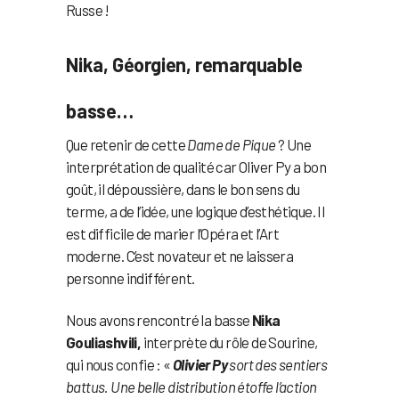
Russe !
Nika, Géorgien, remarquable
basse…
Que retenir de cette
Dame de Pique
? Une
interprétation de qualité car Oliver Py a bon
goût, il dépoussière, dans le bon sens du
terme, a de l’idée, une logique d’esthétique. Il
est difficile de marier l’Opéra et l’Art
moderne. C’est novateur et ne laissera
personne indifférent.
Nous avons rencontré la basse
Nika
Gouliashvili,
interprète du rôle de Sourine,
qui nous confie : «
Olivier Py
sort des sentiers
battus. Une belle distribution étoffe l’action