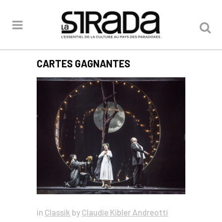
CARTES GAGNANTES
in
Classik
by
Claudie Kibler Andreotti