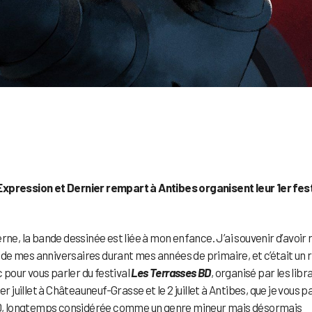
es Expression et Dernier rempart à Antibes organisent leur 1er fes
rne, la bande dessinée est liée à mon enfance. J’ai souvenir d’avoir 
de mes anniversaires durant mes années de primaire, et c’était un 
c pour vous parler du festival
Les Terrasses BD
, organisé par les libr
r juillet à Châteauneuf-Grasse et le 2 juillet à Antibes, que je vous p
a BD, longtemps considérée comme un genre mineur mais désormais