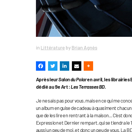
in
Littérature
by
Brian Agnès
Après leur
Salon du Polar
en avril, les librairi
dédié au 9e Art :
Les Terrasses BD
.
Je ne sais pas pour vous, mais en ce qui me conce
un album en guise de cadeau à quasiment chacun 
que de les lire en rentrant à la maison… C’est don
Expression et Dernier rempart, qui se tiendra le 1e
aussi un peu de moi, et donc un peu de vous. L