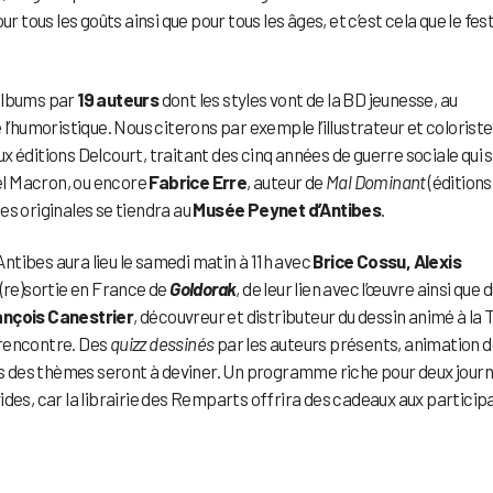
pour tous les goûts ainsi que pour tous les âges, et c’est cela que le fest
 albums par
19 auteurs
dont les styles vont de la BD jeunesse, au
l’humoristique. Nous citerons par exemple l’illustrateur et coloriste
ux éditions Delcourt, traitant des cinq années de guerre sociale qui 
el Macron, ou encore
Fabrice Erre
, auteur de
Mal Dominant
(éditions
es originales se tiendra au
Musée Peynet d’Antibes
.
tibes aura lieu le samedi matin à 11h avec
Brice Cossu, Alexis
 (re)sortie en France de
Goldorak
, de leur lien avec l’œuvre ainsi que 
nçois Canestrier
, découvreur et distributeur du dessin animé à la 
 rencontre. Des
quizz dessinés
par les auteurs présents, animation 
els des thèmes seront à deviner. Un programme riche pour deux jour
ides, car la librairie des Remparts offrira des cadeaux aux particip