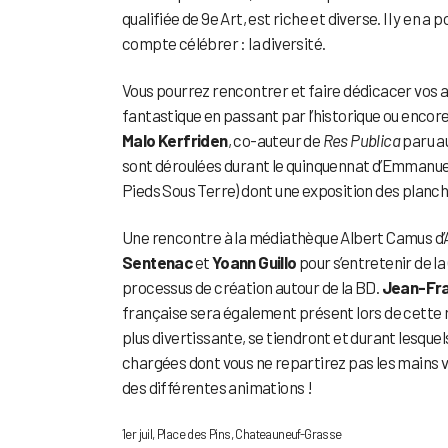
qualifiée de 9e Art, est riche et diverse. Il y en a 
compte célébrer : la diversité.
Vous pourrez rencontrer et faire dédicacer vos
fantastique en passant par l’historique ou encore 
Malo Kerfriden
, co-auteur de
Res Publica
paru a
sont déroulées durant le quinquennat d’Emmanu
Pieds Sous Terre) dont une exposition des planch
Une rencontre à la médiathèque Albert Camus d’An
Sentenac
et
Yoann Guillo
pour s’entretenir de la
processus de création autour de la BD.
Jean-Fra
française sera également présent lors de cette
plus divertissante, se tiendront et durant lesqu
chargées dont vous ne repartirez pas les mains v
des différentes animations !
1er juil, Place des Pins, Chateauneuf-Grasse