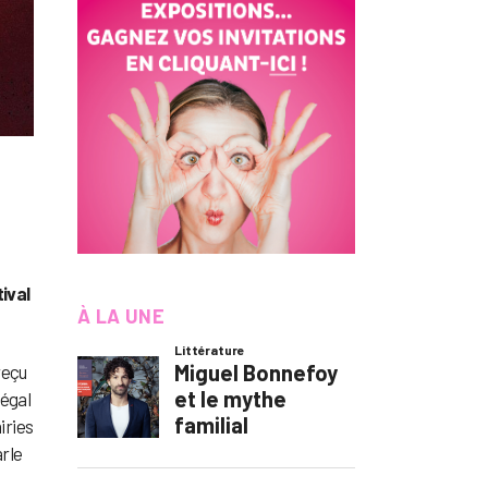
tival
À LA UNE
reçu
régal
airies
arle