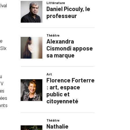
ival
se
 Six
du
TV
des
nées
ants