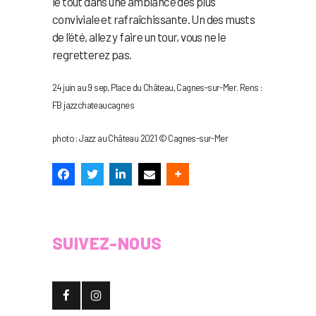
le tout dans une ambiance des plus
conviviale et rafraîchissante. Un des musts
de l’été, allez y faire un tour, vous ne le
regretterez pas.
24 juin au 9 sep, Place du Château, Cagnes-sur-Mer. Rens :
FB jazzchateaucagnes
photo : Jazz au Château 2021 © Cagnes-sur-Mer
SUIVEZ-NOUS