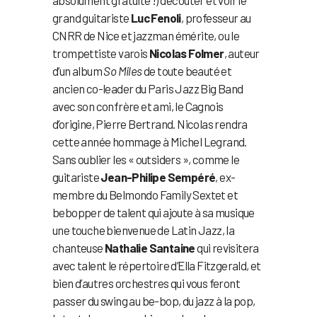
absolument gratuite !) d’écouter et voir le
grand guitariste
Luc Fenoli
, professeur au
CNRR de Nice et jazzman émérite, ou le
trompettiste varois
Nicolas Folmer
, auteur
d’un album
So Miles
de toute beauté et
ancien co-leader du Paris Jazz Big Band
avec son confrère et ami, le Cagnois
d’origine, Pierre Bertrand. Nicolas rendra
cette année hommage à Michel Legrand.
Sans oublier les « outsiders », comme le
guitariste
Jean-Philipe Sempéré
, ex-
membre du Belmondo Family Sextet et
bebopper de talent qui ajoute à sa musique
une touche bienvenue de Latin Jazz, la
chanteuse
Nathalie Santaine
qui revisitera
avec talent le répertoire d’Ella Fitzgerald, et
bien d’autres orchestres qui vous feront
passer du swing au be-bop, du jazz à la pop,