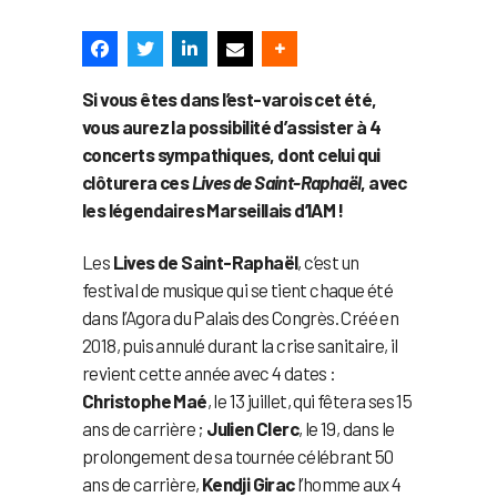
Si vous êtes dans l’est-varois cet été,
vous aurez la possibilité d’assister à 4
concerts sympathiques, dont celui qui
clôturera ces
Lives de Saint-Raphaël
, avec
les légendaires Marseillais d’IAM !
Les
Lives de Saint-Raphaël
, c’est un
festival de musique qui se tient chaque été
dans l’Agora du Palais des Congrès. Créé en
2018, puis annulé durant la crise sanitaire, il
revient cette année avec 4 dates :
Christophe Maé
, le 13 juillet, qui fêtera ses 15
ans de carrière ;
Julien Clerc
, le 19, dans le
prolongement de sa tournée célébrant 50
ans de carrière,
Kendji Girac
l’homme aux 4