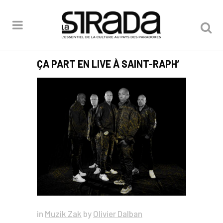
ÇA PART EN LIVE À SAINT-RAPH’
in
Muzik Zak
by
Olivier Dalban