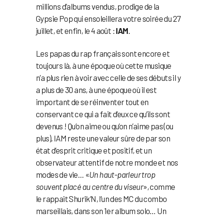
millions d’albums vendus, prodige de la
Gypsie Pop qui ensoleillera votre soirée du 27
juillet, et enfin, le 4 août :
IAM
.
Les papas du rap français sont encore et
toujours là, à une époque où cette musique
n’a plus rien à voir avec celle de ses débuts il y
a plus de 30 ans, à une époque où il est
important de se réinventer tout en
conservant ce qui a fait d’eux ce qu’ils sont
devenus ! Qu’on aime ou qu’on n’aime pas (ou
plus), IAM reste une valeur sûre de par son
état d’esprit critique et positif, et un
observateur attentif de notre monde et nos
modes de vie… «
Un haut-parleur trop
souvent placé au centre du viseur
», comme
le rappait Shurik’N, l’un des MC du combo
marseillais, dans son 1er album solo… Un