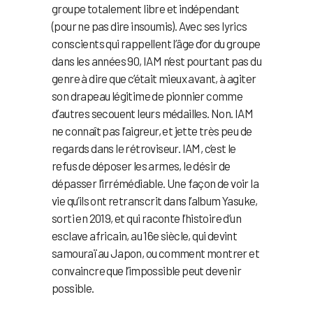
groupe totalement libre et indépendant
(pour ne pas dire insoumis). Avec ses lyrics
conscients qui rappellent l’âge d’or du groupe
dans les années 90, IAM n’est pourtant pas du
genre à dire que c’était mieux avant, à agiter
son drapeau légitime de pionnier comme
d’autres secouent leurs médailles. Non. IAM
ne connaît pas l’aigreur, et jette très peu de
regards dans le rétroviseur. IAM, c’est le
refus de déposer les armes, le désir de
dépasser l’irrémédiable. Une façon de voir la
vie qu’ils ont retranscrit dans l’album Yasuke,
sorti en 2019, et qui raconte l’histoire d’un
esclave africain, au 16e siècle, qui devint
samouraï au Japon, ou comment montrer et
convaincre que l’impossible peut devenir
possible.