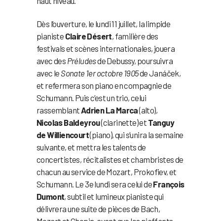
haut niveau.
Dès l’ouverture, le lundi 11 juillet, la limpide
pianiste
Claire Désert
, familière des
festivals et scènes internationales, jouera
avec des
Préludes
de Debussy, poursuivra
avec le
Sonate 1er octobre 1905
de Janáček,
et refermera son piano en compagnie de
Schumann. Puis c’est un trio, celui
rassemblant
Adrien La Marca
(alto),
Nicolas Baldeyrou
(clarinette) et
Tanguy
de Williencourt
(piano), qui s’unira la semaine
suivante, et mettra les talents de
concertistes, récitalistes et chambristes de
chacun au service de Mozart, Prokofiev, et
Schumann. Le 3e lundi sera celui de
François
Dumont
, subtil et lumineux pianiste qui
délivrera une suite de pièces de Bach,
Mozart et Chopin, avant que les piaffants