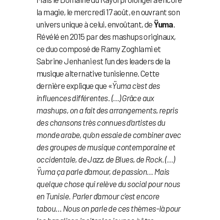
la magie, le mercredi 17 août, en ouvrant son
univers unique à celui, envoûtant, de
Ÿuma
.
Révélé en 2015 par des mashups originaux,
ce duo composé de Ramy Zoghlami et
Sabrine Jenhani est l’un des leaders de la
musique alternative tunisienne. Cette
dernière explique que «
Ÿuma c’est des
influences différentes. (…) Grâce aux
mashups, on a fait des arrangements, repris
des chansons très connues d’artistes du
monde arabe, qu’on essaie de combiner avec
des groupes de musique contemporaine et
occidentale, de Jazz, de Blues, de Rock. (…)
Ÿuma ça parle d’amour, de passion… Mais
quelque chose qui relève du social pour nous
en Tunisie. Parler d’amour c’est encore
tabou… Nous on parle de ces thèmes-là pour