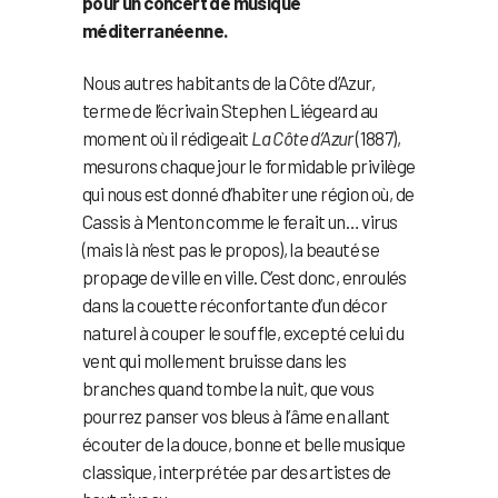
pour un concert de musique
méditerranéenne.
Nous autres habitants de la Côte d’Azur,
terme de l’écrivain Stephen Liégeard au
moment où il rédigeait
La Côte d’Azur
(1887),
mesurons chaque jour le formidable privilège
qui nous est donné d’habiter une région où, de
Cassis à Menton comme le ferait un… virus
(mais là n’est pas le propos), la beauté se
propage de ville en ville. C’est donc, enroulés
dans la couette réconfortante d’un décor
naturel à couper le souffle, excepté celui du
vent qui mollement bruisse dans les
branches quand tombe la nuit, que vous
pourrez panser vos bleus à l’âme en allant
écouter de la douce, bonne et belle musique
classique, interprétée par des artistes de