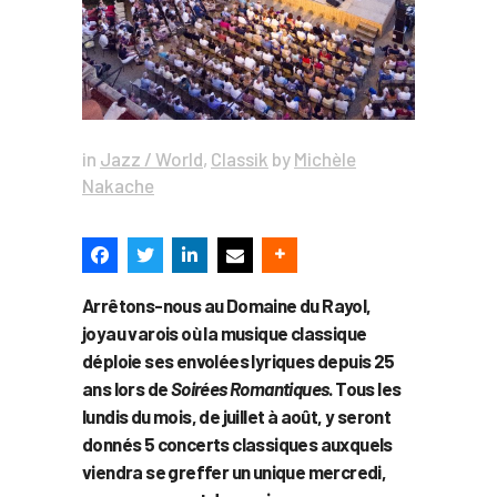
in
Jazz / World
,
Classik
by
Michèle
Nakache
Arrêtons-nous au Domaine du Rayol,
joyau varois où la musique classique
déploie ses envolées lyriques depuis 25
ans lors de
Soirées Romantiques
. Tous les
lundis du mois, de juillet à août, y seront
donnés 5 concerts classiques auxquels
viendra se greffer un unique mercredi,