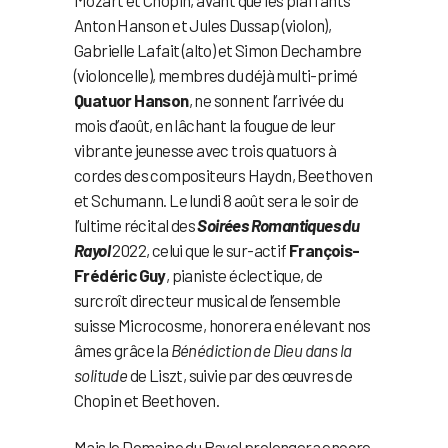
Anton Hanson et Jules Dussap (violon),
Gabrielle Lafait (alto) et Simon Dechambre
(violoncelle), membres du déjà multi-primé
Quatuor Hanson
, ne sonnent l’arrivée du
mois d’août, en lâchant la fougue de leur
vibrante jeunesse avec trois quatuors à
cordes des compositeurs Haydn, Beethoven
et Schumann. Le lundi 8 août sera le soir de
l’ultime récital des
Soirées Romantiques du
Rayol
2022, celui que le sur-actif
François-
Frédéric Guy
, pianiste éclectique, de
surcroît directeur musical de l’ensemble
suisse Microcosme, honorera en élevant nos
âmes grâce la
Bénédiction de Dieu dans la
solitude
de Liszt, suivie par des œuvres de
Chopin et Beethoven.
Mais le Domaine du Rayol prolongera encore