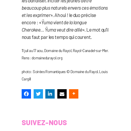
les banaliser, inciter les jeunes à être
beaucoup plus naturels envers ces émotions
et les exprimer
». Ah oui ! le duo précise
encore : «
Ÿuma vient de la langue
Cherokee… Ÿuma veut dire allié
». Le mot qu’il
nous faut par les temps qui courent.
11 juil au 17 aou, Domaine du Rayol, Rayol-Canadel-sur-Mer.
Rens : domainedurayol.org
photo : Soirées Romantiques © Domaine du Rayol, Louis
Cargill
SUIVEZ-NOUS