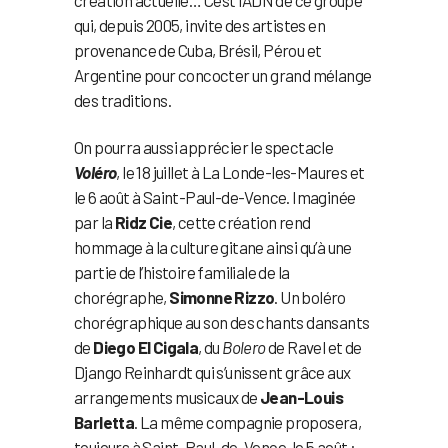
création actuelle… C’est l’ADN de ce groupe
qui, depuis 2005, invite des artistes en
provenance de Cuba, Brésil, Pérou et
Argentine pour concocter un grand mélange
des traditions.
On pourra aussi apprécier le spectacle
Voléro
, le 18 juillet à La Londe-les-Maures et
le 6 août à Saint-Paul-de-Vence. Imaginée
par la
Ridz Cie
, cette création rend
hommage à la culture gitane ainsi qu’à une
partie de l’histoire familiale de la
chorégraphe,
Simonne Rizzo
. Un boléro
chorégraphique au son des chants dansants
de
Diego El Cigala
, du
Bolero
de Ravel et de
Django Reinhardt qui s’unissent grâce aux
arrangements musicaux de
Jean-Louis
Barletta
. La même compagnie proposera,
toujours à Saint-Paul-de-Vence, le 5 août :