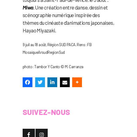
Miwa
. Une création entre danse, dessin et
scénographie numérique inspirée des
thèmes du cinéaste d’animations japonaises,
Hayao Miyazaki.
9 juil au 18 août, Région SUD PACA. Rens : FB
MosaiqueArsudRegionSud
photo : Tambor Y Canto © M. Carranza
SUIVEZ-NOUS