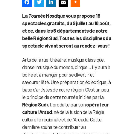
La
Tournée Mosaïque
vous propose 16
spectacles gratuits, du 9 juillet au 18 août,
et ce, dans les 6 départements de notre
belle Région Sud. Toutes les disciplines du
spectacle vivant seront au rendez-vous !
Arts de la rue, théâtre, musique classique,
danse, musique du monde, cirque… Il y aura à
boire et à manger pour se divertir et
savourer l’été. Une préparation éclectique, à
base d’artistes de notre région. C’est un peu
le principe de cette tournée initiée par la
Région Sud
et produite par son
opérateur
culturel Arsud
, né de la fusion de la Régie
culturelle régionale et de l’Arcade. Cette
dernière souhaite contribuer au