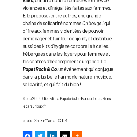
violences et d’inégalités faites aux femmes.
Elle propose, entre autres, une grande
chaîne de solidarité nommée
On bouge !
qui
offre aux femmes violentées de pouvoir
déménager et fuir leur conjoint, et distribue
aussi des kits d’hygiène corporelle à celles,
hébergées dans les foyers pour femmes et
les centres d’hébergement d’urgence. Le
Papet Rock & Co
, un événement qui conjugue
dans la plus belle harmonie nature, musique,
solidarité, et qui fait du bien !
6 aou 20h30, lieu-dit La Papeterie, Le Bar sur Loup. Rens :
lebarsurloup.fr
photo : Shakin’Mamas © DR