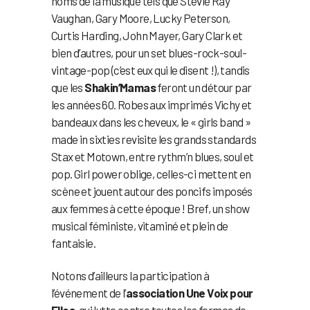
noms de la musique tels que Stevie Ray
Vaughan, Gary Moore, Lucky Peterson,
Curtis Harding, John Mayer, Gary Clark et
bien d’autres, pour un set blues-rock-soul-
vintage-pop (c’est eux qui le disent !), tandis
que les
Shakin’Mamas
feront un détour par
les années 60. Robes aux imprimés Vichy et
bandeaux dans les cheveux, le « girls band »
made in sixties revisite les grands standards
Stax et Motown, entre rythm’n blues, soul et
pop. Girl power oblige, celles-ci mettent en
scène et jouent autour des poncifs imposés
aux femmes à cette époque ! Bref, un show
musical féministe, vitaminé et plein de
fantaisie.
Notons d’ailleurs la participation à
l’événement de l’
association Une Voix pour
Elles
, qui lutte contre toutes les formes de