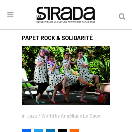
PAPET ROCK & SOLIDARITÉ
in
Jazz / World
by
Angélique Le Saux