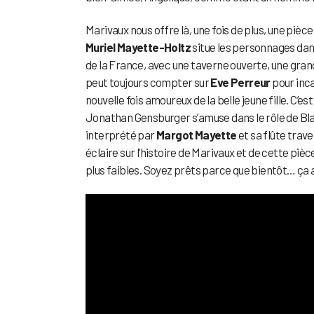
Marivaux nous offre là, une fois de plus, une piè
Muriel Mayette-Holtz
situe les personnages dans
de la France, avec une taverne ouverte, une grande
peut toujours compter sur
Eve Perreur
pour inca
nouvelle fois amoureux de la belle jeune fille. C
Jonathan Gensburger s’amuse dans le rôle de Bl
interprété par
Margot Mayette
et sa flûte tra
éclaire sur l’histoire de Marivaux et de cette pièce
plus faibles. Soyez prêts parce que bientôt… ça a