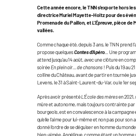
Cette année encore, le TNN s’exporte hors les 
directrice Muriel Mayette-Holtz pour des événe
Promenade du Paillon, et
L’Épreuve
, pièce de M
vallées.
Comme chaque été, depuis 3 ans, le TNN prend l’ai
propose quelques
Contes d’Apéro
… Une programm
attend jusqu’au 14 août, avec une clôture en com
soirée
En plein air… de chansons
! Puis du 19 au 
colline du Château, avant de partir en tournée 
Levens, le 31 à Saint-Laurent-du-Var, ou le 1er
Après avoir présenté
L’École des mères
en 2021, 
mûre et autonome, mais toujours contrainte par 
bourgeois, est en convalescence à la campagne et t
qu’elle l’aime pour lui-même et non pas pour son arge
donné l’ordre de se déguiser en homme du monde. À 
bien-aimée, Angélique, comme étant un homme ri