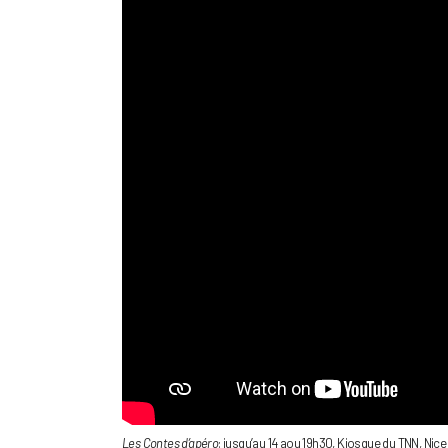
Les Contes d’apéro
: jusqu’au 14 aou 19h30, Kiosque du TNN, Nice