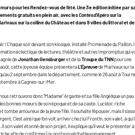
murs pour les Rendez-vous de l’été. Une 3e édition initiée par s
ments gratuits en plein air, avec les
Contes d’Apéro
sur la
arivaux sur la colline du Château et dans 9 villes du littoral et d
r ! Chaque soir devant son kiosque, installé Promenade du Paillon, i
ation éclectique de lectures, théâtre et autres impromptus qui v
pagnie de
Jonathan Gensburger
et de la
Troupe du TNN
pour une
21 août, cette joyeuse équipe présentera
L’Épreuve
de Marivaux sur la
jusqu’au 2 septembre dans le département, comme le 26 août à Tourr
 septembre à Cagnes-sur-Mer.
nous retrouvons donc ‘’Madame’’ Argante et sa fille Angélique un peu
les bonnes mœurs de son époque et de sa caste. Lucidor, riche
ombe amoureux de la jeune fille. Il souhaite l’épouser, mais il s’as
nt. C’est ainsi que l’on voit arriver chez lui Frontin, son valet, à qui i
son valet étonné de son projet, il explique qu’il veut le présenter à
che afin de confirmer (ou non) son véritable engagement.