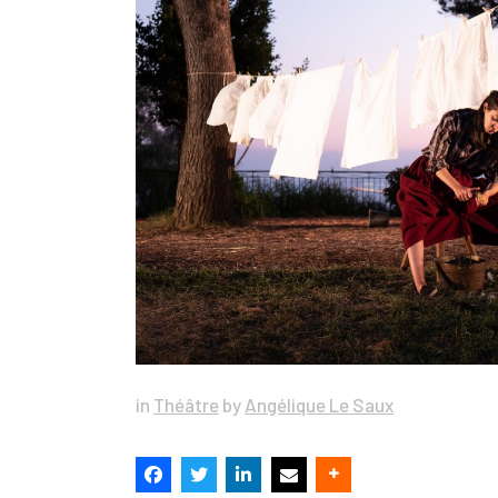
in
Théâtre
by
Angélique Le Saux