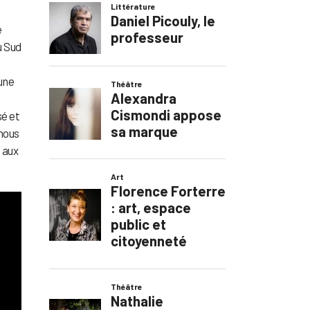
e
u Sud
n
une
sé et
 nous
e aux