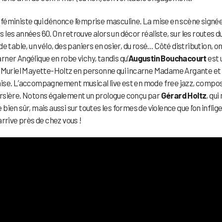
ce féministe qui dénonce l’emprise masculine. La mise en scène signé
 les années 60. On retrouve alors un décor réaliste, sur les routes d
 table, un vélo, des paniers en osier, du rosé… Côté distribution, o
rner Angélique en robe vichy, tandis qu’
Augustin Bouchacourt
est 
’est Muriel Mayette-Holtz en personne qui incarne Madame Argante et
aise. L’accompagnement musical live est en mode free jazz, compo
versière. Notons également un prologue conçu par
Gérard Holtz
, qui
 bien sûr, mais aussi sur toutes les formes de violence que l’on inflig
rrive près de chez vous !