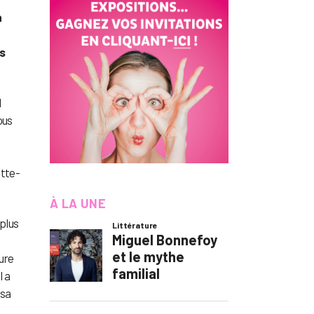
a
es
l
ous
ette-
À LA UNE
 plus
sure
l a
 sa