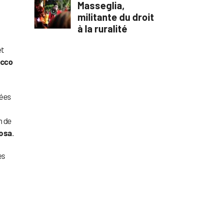
et
ucco
nées
n de
osa
.
es