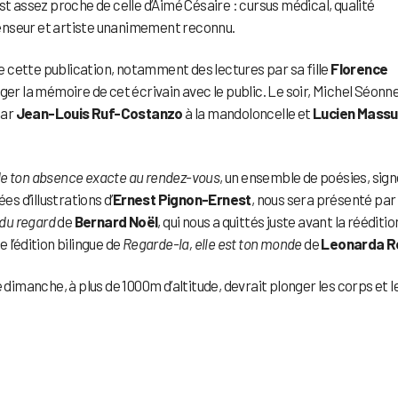
st assez proche de celle d’Aimé Césaire : cursus médical, qualité
enseur et artiste unanimement reconnu.
 cette publication, notamment des lectures par sa fille
Florence
ger la mémoire de cet écrivain avec le public. Le soir, Michel Séonn
par
Jean-Louis Ruf-Costanzo
à la mandoloncelle et
Lucien Mass
 de ton absence exacte au rendez-vous
, un ensemble de poésies, sig
s d’illustrations d’
Ernest Pignon-Ernest
, nous sera présenté par
 du regard
de
Bernard Noël
, qui nous a quittés juste avant la rééditio
ue l’édition bilingue de
Regarde-la, elle est ton monde
de
Leonarda R
 dimanche, à plus de 1000m d’altitude, devrait plonger les corps et l