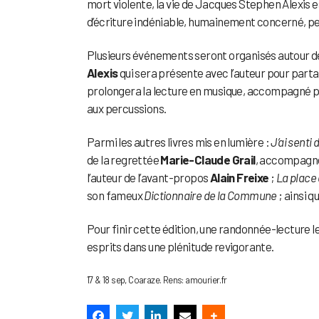
mort violente, la vie de Jacques Stephen Alexis e
d’écriture indéniable, humainement concerné, p
Plusieurs événements seront organisés autour de
Alexis
qui sera présente avec l’auteur pour parta
prolongera la lecture en musique, accompagné 
aux percussions.
Parmi les autres livres mis en lumière :
J’ai senti
de la regrettée
Marie-Claude Grail
, accompagnée
l’auteur de l’avant-propos
Alain Freixe
;
La place
son fameux
Dictionnaire de la Commune
; ainsi q
Pour finir cette édition, une randonnée-lecture le
esprits dans une plénitude revigorante.
17 & 18 sep, Coaraze. Rens: amourier.fr