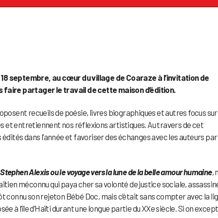
et 18 septembre, au cœur du village de Coaraze à l’invitation de
faire partager le travail de cette maison d’édition.
oposent recueils de poésie, livres biographiques et autres focus sur
et entretiennent nos réflexions artistiques. Au travers de cet
 édités dans l’année et favoriser des échanges avec les auteurs par 
tephen Alexis ou le voyage vers la lune de la belle amour humaine
,
aïtien méconnu qui paya cher sa volonté de justice sociale, assassin
ôt connu son rejeton Bébé Doc, mais c’était sans compter avec la li
ée à l’île d’Haïti durant une longue partie du XXe siècle. Si on excep