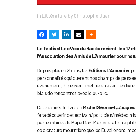
in
Littérature
by
Christophe Juan
Le festival Les Voix du Basilic revient, les 17 
l’Association des Amis de L’Amourier pour nous 
Depuis plus de 25 ans, les
Editions L’Amourier
pr
personnalités qui ouvrent nos champs de pensées 
évènement, ils peuvent mettre en avant les livres
biais de rencontres avec le pu-blic.
Cette année le livre de
Michel Séonnet
,
Jacques S
fera découvrir cet écrivain/politicien/médecin h
par les sbires de Papa Doc. Ma génération a plut
de dictature meurtrière que les Duvalier ont impos