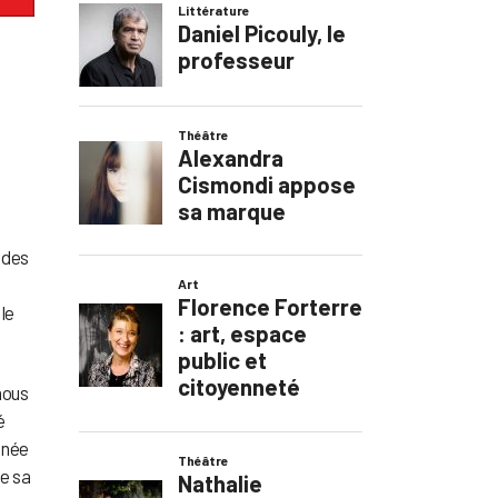
 des
le
 nous
é
gnée
te sa