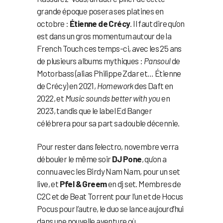
grande époque posera ses platines en
octobre :
Étienne de Crécy
. Il faut dire qu’on
est dans un gros momentum autour de la
French Touch ces temps-ci, avec les 25 ans
de plusieurs albums mythiques :
Pansoul
de
Motorbass (alias Philippe Zdar et… Étienne
de Crécy) en 2021,
Homework
des Daft en
2022, et
Music sounds better with you
en
2023, tandis que le label Ed Banger
célébrera pour sa part sa double décennie.
Pour rester dans l’electro, novembre verra
débouler le même soir
DJ Pone
, qu’on a
connu avec les Birdy Nam Nam, pour un set
live, et
Pfel & Greem
en dj set. Membres de
C2C et de Beat Torrent pour l’un et de Hocus
Pocus pour l’autre, le duo se lance aujourd’hui
dans une nouvelle aventure où