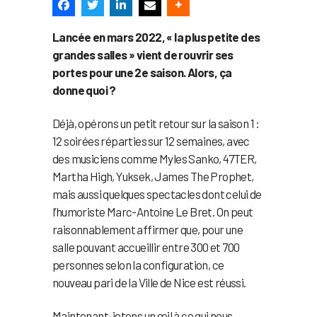
Lancée en mars 2022, « la plus petite des
grandes salles » vient de rouvrir ses
portes pour une 2e saison. Alors, ça
donne quoi ?
Déjà, opérons un petit retour sur la saison 1 :
12 soirées réparties sur 12 semaines, avec
des musiciens comme Myles Sanko, 47TER,
Martha High, Yuksek, James The Prophet,
mais aussi quelques spectacles dont celui de
l’humoriste Marc-Antoine Le Bret. On peut
raisonnablement affirmer que, pour une
salle pouvant accueillir entre 300 et 700
personnes selon la configuration, ce
nouveau pari de la Ville de Nice est réussi.
Maintenant, jetons un œil à ce qui nous