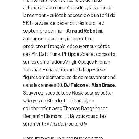
attend cet automne. Alors déjà, la soirée de
lancement – qui était accessible à un tarif de
5€ ! – a vu se succéder du très lourd, le 3
septembre dernier :
Arnaud Rebotini
,
auteur, compositeur, interprète et
producteur français, découvert aux côtés
des Air, Daft Punk, Philippe Zdar et consorts
sur les compilations Virgin époque French
Touch, et – quand on parle du loup – deux
figures emblématiques de ce mouvement né
dans les années 90,
DJ Falcon
et
Alan Braxe
.
Souvenez-vous du tube
Music sounds better
with you
de Stardust ! C’était lui, en
collaboration avec Thomas Bangalter et
Benjamin Diamond. Et là, vous vous dites
sûrement : «
Merde, trop tard !
«
Rassurez-vous, un autre pilier de cette