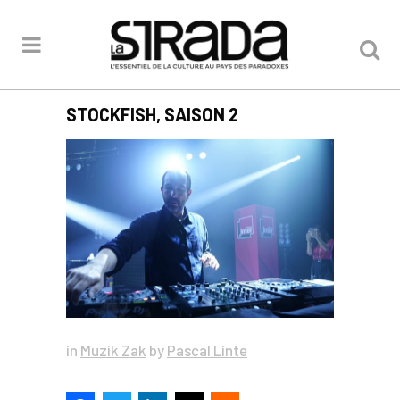
STOCKFISH, SAISON 2
in
Muzik Zak
by
Pascal Linte