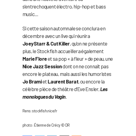
s’entrechoquent électro, hip-hop et bass
music…
Si cette saison automnale se conclura en
décembre avec un live qui réunira
JoeyStarr & Cut Killer
, qu’on ne présente
plus, le Stockfish accueillera également
Marie Flore
et sa pop « à fleur » de peau, une
Nice Jazz Session
dont on ne connaît pas
encore le plateau, mais aussi les humoristes
Jo Brami
et
Laurent Barat
, ou encore la
célèbre pièce de théâtre d’Eve Ensler,
Les
monologues du Vagin
.
Rens: stockfish.nice.fr
photo : Étienne de Crécy © DR