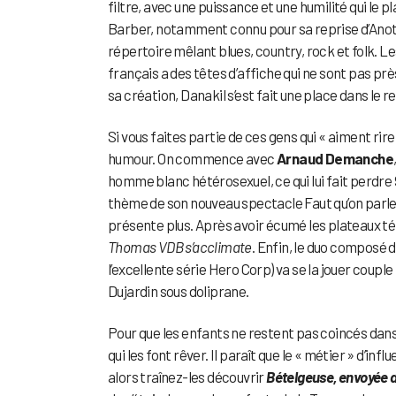
filtre, avec une puissance et une humilité qui le 
Barber, notamment connu pour sa reprise d’Anothe
répertoire mêlant blues, country, rock et folk. L
français a des têtes d’affiche qui ne sont pas pr
sa création, Danakil s’est fait une place dans le 
Si vous faites partie de ces gens qui « aiment rir
humour. On commence avec
Arnaud Demanche
homme blanc hétérosexuel, ce qui lui fait perdre 
thème de son nouveau spectacle Faut qu’on parle
présente plus. Après avoir écumé les plateaux té
Thomas VDB s’acclimate
. Enfin, le duo composé d
l’excellente série Hero Corp) va se la jouer coupl
Dujardin sous doliprane.
Pour que les enfants ne restent pas coincés da
qui les font rêver. Il paraît que le « métier » d’in
alors traînez-les découvrir
Bételgeuse, envoyée d