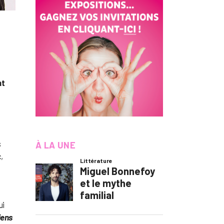
nt
s
À LA UNE
,
ui
iens