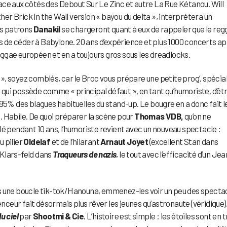
place aux côtés des Debout Sur Le Zinc et autre La Rue Kétanou. Will
r Brick in the Wall version « bayou du delta », interprétera un
es patrons
Danakil
se chargeront quant à eux de rappeler que le re
ès de céder à Babylone. 20 ans d’expérience et plus 1000 concerts a
reggae européen et en a toujours gros sous les dreadlocks.
e », soyez comblés, car le Broc vous prépare une petite prog’, spécia
, qui possède comme « principal défaut », en tant qu’humoriste, d’êt
95% des blagues habituelles du stand-up. Le bougre en a donc fait l
. Habile. De quoi préparer la scène pour
Thomas VDB,
qu’on ne
lé pendant 10 ans, l’humoriste revient avec un nouveau spectacle :
u pilier
Oldelaf
et de l’hilarant
Arnaut Joyet
(excellent Stan dans
e Klars-feld dans
Traqueurs de nazis
, le tout avec l’efficacité d’un Jea
ns une boucle tik-tok/Hanouna, emmenez-les voir un peu des specta
fluenceur fait désormais plus rêver les jeunes qu’astronaute (véridique)
u ciel
par
Shootmi & Cie
. L’histoire est simple : les étoiles sont en t