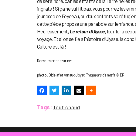
de s’éteindre, car les enfants de la Terre ne les 
ingrats ! Si ça ne suffit pas, vous pourrez les e
jeunesse de Feydeau, où deux enfants se réfugient
cette pièce propose une parabole sur l’enfance, 
Heureusement,
Le retour d’Ulysse
, leur fera déco
voyage. Et si on se fie à l’histoire d’Ulysse, la c
Culture est là !
Rens: lesartsdazur.net
photo : Oldelaf et Arnaud Joyet,
Traqueurs de nazis
© DR
Tags:
Tout chaud