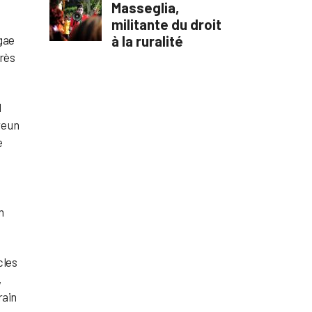
ggae
près
l
re un
e
n
cles
,
rain