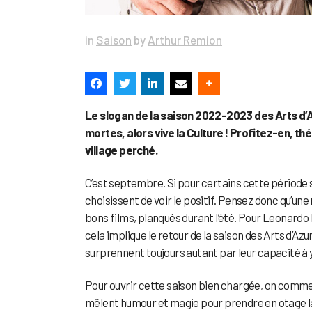
in
Saison
by
Arthur Remion
Le slogan de la saison 2022-2023 des Arts d’
mortes, alors vive la Culture ! Profitez-en, 
village perché.
C’est septembre. Si pour certains cette période s
choisissent de voir le positif. Pensez donc qu’une 
bons films, planqués durant l’été. Pour Leonardo D
cela implique le retour de la saison des Arts d’Azu
surprennent toujours autant par leur capacité à 
Pour ouvrir cette saison bien chargée, on comm
mêlent humour et magie pour prendre en otage la