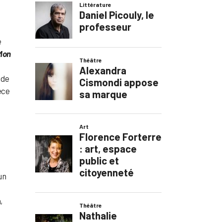
e
Mon
 de
èce
un
,