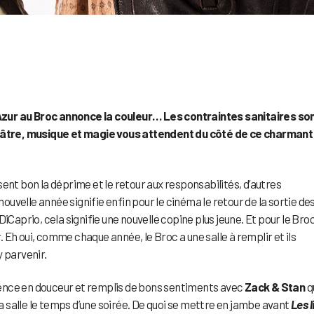
Azur au Broc annonce la couleur… Les contraintes sanitaires so
théâtre, musique et magie vous attendent du côté de ce charmant
ent bon la déprime et le retour aux responsabilités, d’autres
nouvelle année signifie enfin pour le cinéma le retour de la sortie de
iCaprio, cela signifie une nouvelle copine plus jeune. Et pour le Broc
r. Eh oui, comme chaque année, le Broc a une salle à remplir et ils
y parvenir.
ence en douceur et remplis de bons sentiments avec
Zack & Stan
q
 salle le temps d’une soirée. De quoi se mettre en jambe avant
Les l