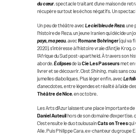
du cœur
, spectacle traitant d’une maison de retr
récupère surtout les échos négatifs. Un spectacl
Un peu de théâtre avec
Le ciel bleu de Reza
, une
l’histoire de Reza, un jeune Iranien qui décide un
pays, ma peau
, avec
Romane Bohringer
(qui va 
2020), s’intéresse à l’histoire vraie d’Antjie Kro
l’Afrique du Sud post-apartheid. À travers son his
aborde.
Éclipses
de la
Cie Les Passeurs
met en s
livrer et se découvrir. C’est
Shining
, mais sans co
jumelles diaboliques. Plus léger enfin, avec
La fol
d’anecdotes, entre légendes et réalité à l’aide d
Théâtre de Nice
, en octobre.
Les Arts d’Azur laissent une place importante de
Daniel Auteuil
hors de son domaine d’expertise,
C’est ensuite le duo toulousain
Cats on Trees
qui
Alie. Puis Philippe Cara, ex-chanteur du groupe En