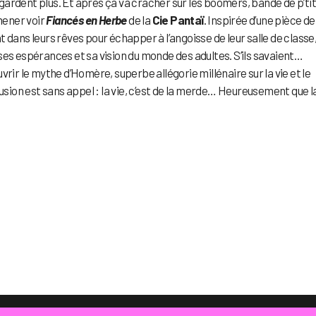
regardent plus. Et après ça va cracher sur les boomers, bande de p’ti
mmener voir
Fiancés en Herbe
de la
Cie Pantaï
. Inspirée d’une pièce de
 dans leurs rêves pour échapper à l’angoisse de leur salle de classe
ses espérances et sa vision du monde des adultes. S’ils savaient…
uvrir le mythe d’Homère, superbe allégorie millénaire sur la vie et le
onclusion est sans appel : la vie, c’est de la merde… Heureusement que l