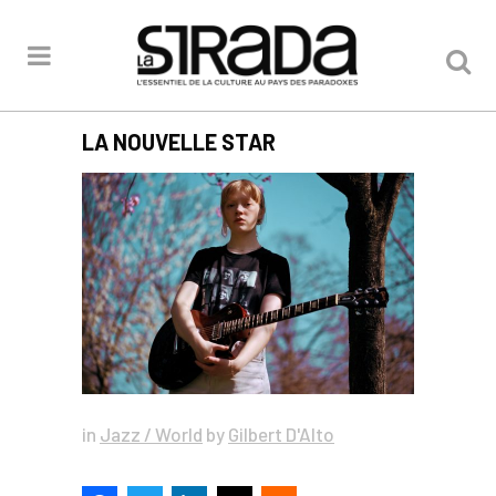
LA NOUVELLE STAR
in
Jazz / World
by
Gilbert D'Alto