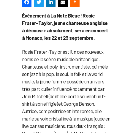
Événement à La Note Bleue ! Rosie
Frater-Taylor, jeune chanteuse anglaise
à découvrir absolument, sera en concert
à Monaco, les 22 et 23 septembre.
Rosie Frater-Taylor est l’un des nouveaux
noms de la scène musicale britannique.
Chanteuse et poly-instrumentiste, qui mêle
son jazz à la pop, la soul, la folk et la world
music, la jeune femme possède un univers
très particulier influencé notamment par
Joni Mitchell (dont elle porte souvent un t-
shirt à son effigie) et George Benson.
Autrice, compositrice et interprète, elle
marie sa voix cristalline à la musique jouée en
live par ses musiciens, tous deux français :