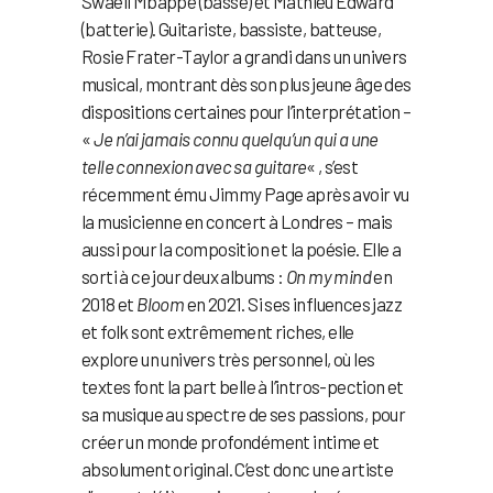
Swaeli Mbappe (basse) et Mathieu Edward
(batterie). Guitariste, bassiste, batteuse,
Rosie Frater-Taylor a grandi dans un univers
musical, montrant dès son plus jeune âge des
dispositions certaines pour l’interprétation –
«
Je n’ai jamais connu quelqu’un qui a une
telle connexion avec sa guitare
« , s’est
récemment ému Jimmy Page après avoir vu
la musicienne en concert à Londres – mais
aussi pour la composition et la poésie. Elle a
sorti à ce jour deux albums :
On my mind
en
2018 et
Bloom
en 2021. Si ses influences jazz
et folk sont extrêmement riches, elle
explore un univers très personnel, où les
textes font la part belle à l’intros-pection et
sa musique au spectre de ses passions, pour
créer un monde profondément intime et
absolument original. C’est donc une artiste