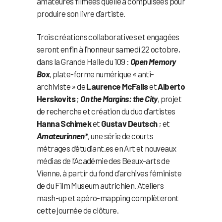
amateures filmées qu’elle a compulsées pour
produire son livre d’artiste.
Trois créations collaboratives et engagées
seront enfin à l’honneur samedi 22 octobre,
dans la Grande Halle du 109 :
Open Memory
Box
, plate-forme numérique « anti-
archiviste » de
Laurence McFalls
et
Alberto
Herskovits
;
On the Margins: the City
, projet
de recherche et création du duo d’artistes
Hanna Schimek
et
Gustav Deutsch
; et
Amateurinnen*
, une série de courts
métrages d’étudiant.es en Art et nouveaux
médias de l’Académie des Beaux-arts de
Vienne, à partir du fond d’archives féministe
de du Film Museum autrichien. Ateliers
mash-up et apéro-mapping complèteront
cette journée de clôture.