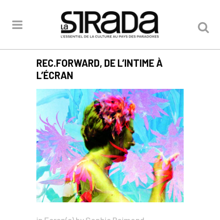
REC.FORWARD, DE L’INTIME À
L’ÉCRAN
in
Ecran(s)
by
Sophie Raimond