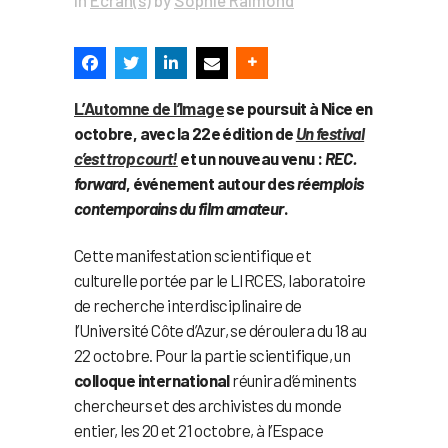
L’Automne de l’Image
se poursuit à Nice en
octobre, avec la 22e édition de
Un festival
c’est trop court!
et un nouveau venu :
REC.
forward
, événement autour des
réemplois
contemporains du film amateur
.
Cette manifestation scientifique et
culturelle portée par le LIRCES, laboratoire
de recherche interdisciplinaire de
l’Université Côte d’Azur, se déroulera du 18 au
22 octobre. Pour la partie scientifique, un
colloque international
réunira d’éminents
chercheurs et des archivistes du monde
entier, les 20 et 21 octobre, à l’Espace