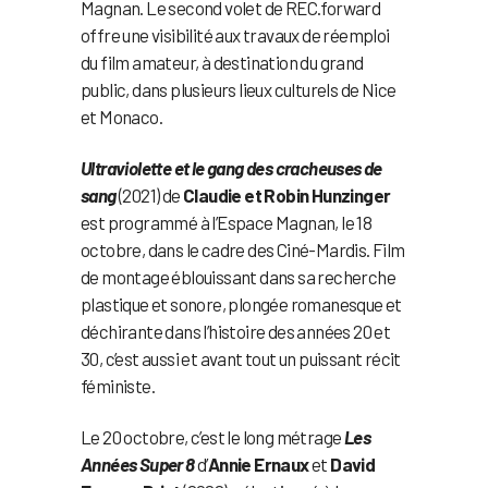
Magnan. Le second volet de REC.forward
offre une visibilité aux travaux de réemploi
du film amateur, à destination du grand
public, dans plusieurs lieux culturels de Nice
et Monaco.
Ultraviolette et le gang des cracheuses de
sang
(2021) de
Claudie et Robin Hunzinger
est programmé à l’Espace Magnan, le 18
octobre, dans le cadre des Ciné-Mardis. Film
de montage éblouissant dans sa recherche
plastique et sonore, plongée romanesque et
déchirante dans l’histoire des années 20 et
30, c’est aussi et avant tout un puissant récit
féministe.
Le 20 octobre, c’est le long métrage
Les
Années Super 8
d’
Annie Ernaux
et
David