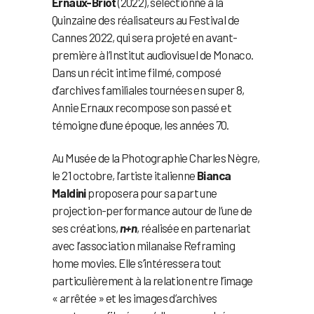
Ernaux-Briot
(2022), sélectionné à la
Quinzaine des réalisateurs au Festival de
Cannes 2022, qui sera projeté en avant-
première à l’Institut audiovisuel de Monaco.
Dans un récit intime filmé, composé
d’archives familiales tournées en super 8,
Annie Ernaux recompose son passé et
témoigne d’une époque, les années 70.
Au Musée de la Photographie Charles Nègre,
le 21 octobre, l’artiste italienne
Bianca
Maldini
proposera pour sa part une
projection-performance autour de l’une de
ses créations,
n+n
, réalisée en partenariat
avec l’association milanaise Reframing
home movies. Elle s’intéressera tout
particulièrement à la relation entre l’image
« arrêtée » et les images d’archives