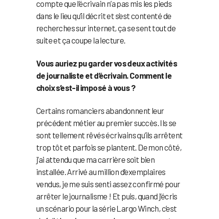
compte que l’écrivain n’a pas mis les pieds
dans le lieu qu’il décrit et s’est contenté de
recherches sur internet, ça se sent tout de
suite et ça coupe la lecture.
Vous auriez pu garder vos deux activités
de journaliste et d’écrivain. Comment le
choix s’est-il imposé à vous ?
Certains romanciers abandonnent leur
précédent métier au premier succès. Ils se
sont tellement rêvés écrivains qu’ils arrêtent
trop tôt et parfois se plantent. De mon côté,
j’ai attendu que ma carrière soit bien
installée. Arrivé au million d’exemplaires
vendus, je me suis senti assez confirmé pour
arrêter le journalisme ! Et puis, quand j’écris
un scénario pour la série Largo Winch, c’est