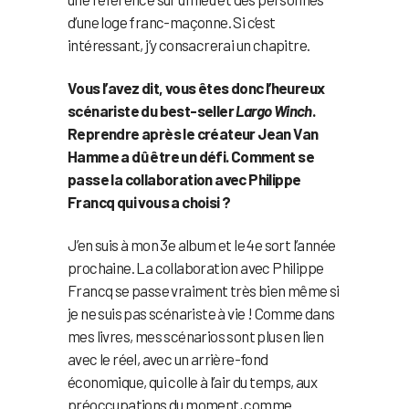
d’une loge franc-maçonne. Si c’est
intéressant, j’y consacrerai un chapitre.
Vous l’avez dit, vous êtes donc l’heureux
scénariste du best-seller
Largo Winch
.
Reprendre après le créateur Jean Van
Hamme a dû être un défi. Comment se
passe la collaboration avec Philippe
Francq qui vous a choisi ?
J’en suis à mon 3e album et le 4e sort l’année
prochaine. La collaboration avec Philippe
Francq se passe vraiment très bien même si
je ne suis pas scénariste à vie ! Comme dans
mes livres, mes scénarios sont plus en lien
avec le réel, avec un arrière-fond
économique, qui colle à l’air du temps, aux
préoccupations du moment, comme