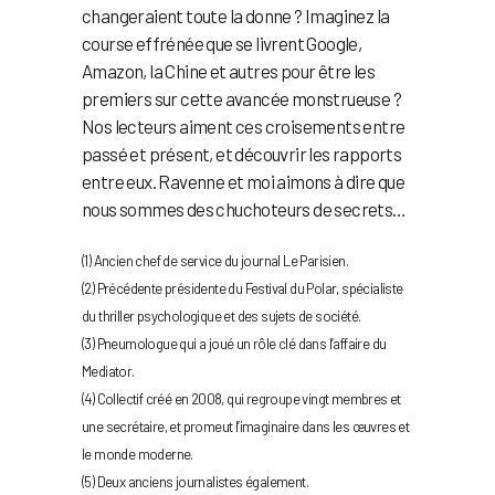
changeraient toute la donne ? Imaginez la
course effrénée que se livrent Google,
Amazon, la Chine et autres pour être les
premiers sur cette avancée monstrueuse ?
Nos lecteurs aiment ces croisements entre
passé et présent, et découvrir les rapports
entre eux. Ravenne et moi aimons à dire que
nous sommes des chuchoteurs de secrets…
(1) Ancien chef de service du journal Le Parisien.
(2) Précédente présidente du Festival du Polar, spécialiste
du thriller psychologique et des sujets de société.
(3) Pneumologue qui a joué un rôle clé dans l’affaire du
Mediator.
(4) Collectif créé en 2008, qui regroupe vingt membres et
une secrétaire, et promeut l’imaginaire dans les œuvres et
le monde moderne.
(5) Deux anciens journalistes également.