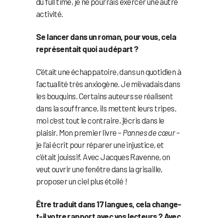
du full time, je ne pourrais exercer une autre
activité.
Se lancer dans un roman, pour vous, cela
représentait quoi au départ ?
C’était une échappatoire, dans un quotidien à
l’actualité très anxiogène. Je m’évadais dans
les bouquins. Certains auteurs se réalisent
dans la souffrance, ils mettent leurs tripes,
moi c’est tout le contraire, j’écris dans le
plaisir. Mon premier livre –
Pannes de cœur
–
je l’ai écrit pour réparer une injustice, et
c’était jouissif. Avec Jacques Ravenne, on
veut ouvrir une fenêtre dans la grisaille,
proposer un ciel plus étoilé !
Être traduit dans 17 langues, cela change-
t-il votre rapport avec vos lecteurs ? Avec