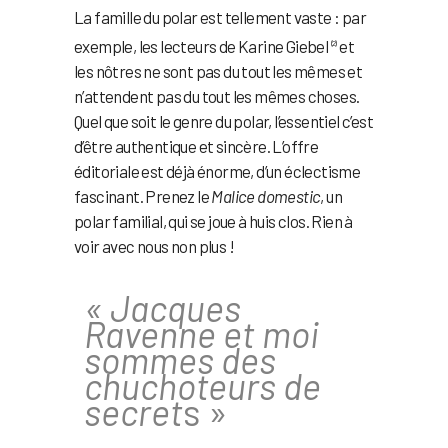
La famille du polar est tellement vaste : par
exemple, les lecteurs de Karine Giebel
et
(2)
les nôtres ne sont pas du tout les mêmes et
n’attendent pas du tout les mêmes choses.
Quel que soit le genre du polar, l’essentiel c’est
d’être authentique et sincère. L’offre
éditoriale est déjà énorme, d’un éclectisme
fascinant. Prenez le
Malice domestic
, un
polar familial, qui se joue à huis clos. Rien à
voir avec nous non plus !
« Jacques
Ravenne et moi
sommes
des
chuchoteurs de
secret
s »