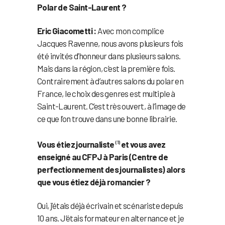
Polar de Saint-Laurent ?
Eric Giacometti :
Avec mon complice
Jacques Ravenne, nous avons plusieurs fois
été invités d’honneur dans plusieurs salons.
Mais dans la région, c’est la première fois.
Contrairement à d’autres salons du polar en
France, le choix des genres est multiple à
Saint-Laurent. C’est très ouvert, à l’image de
ce que l’on trouve dans une bonne librairie.
Vous étiez journaliste
et vous avez
(1)
enseigné au CFPJ à Paris (Centre de
perfectionnement des journalistes) alors
que vous étiez déjà romancier ?
Oui, j’étais déjà écrivain et scénariste depuis
10 ans. J’étais formateur en alternance et je