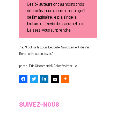
Ces 34 auteurs ont au moins trois
dénominateurs communs : le goût
de l’imaginaire, le plaisir de la
lecture et l’envie de transmettre.
Laissez-vous surprendre !
7 au 9 oct, salle Louis Deboulle, Saint-Laurent-du-Var.
Rens : saintlaurentduvar.fr
photo : Eric Giacometti © Chloe Vollmer-Lo
SUIVEZ-NOUS