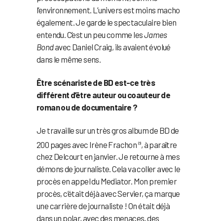
l’environnement. L’univers est moins macho
également. Je garde le spectaculaire bien
entendu. C’est un peu comme les
James
Bond
avec Daniel Craig, ils avaient évolué
dans le même sens.
Être scénariste de BD est-ce très
différent d’être auteur ou coauteur de
roman ou de documentaire ?
Je travaille sur un très gros album de BD de
200 pages avec Irène Frachon
, à paraître
(3)
chez Delcourt en janvier. Je retourne à mes
démons de journaliste. Cela va coller avec le
procès en appel du Mediator. Mon premier
procès, c’était déjà avec Servier, ça marque
une carrière de journaliste ! On était déjà
dans un polar, avec des menaces, des