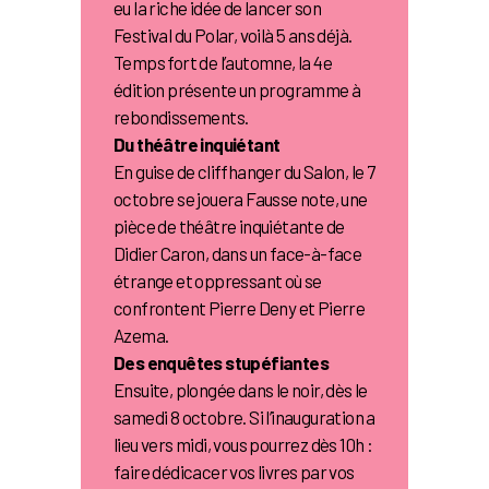
eu la riche idée de lancer son
Festival du Polar, voilà 5 ans déjà.
Temps fort de l’automne, la 4e
édition présente un programme à
rebondissements.
Du théâtre inquiétant
En guise de cliffhanger du Salon, le 7
octobre se jouera Fausse note, une
pièce de théâtre inquiétante de
Didier Caron, dans un face-à-face
étrange et oppressant où se
confrontent Pierre Deny et Pierre
Azema.
Des enquêtes stupéfiantes
Ensuite, plongée dans le noir, dès le
samedi 8 octobre. Si l’inauguration a
lieu vers midi, vous pourrez dès 10h :
faire dédicacer vos livres par vos