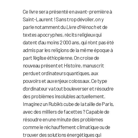
Ce livre sera présenté en avant-première à
Saint-Laurent ! Sans trop dévoiler, on y
parle notamment du
Livre d’Hénoch
et de
textes apocryphes, récits religieux qui
datent d’au moins 2 000 ans, qui n’ont pas été
admis par les religions de la même époque à
part l’église éthiopienne. On croise de
nouveau présent et Histoire, manuscrit
perdu et ordinateurs quantiques, aux
pouvoirs et aux enjeux colossaux. Ce type
d’ordinateur va tout bouleverser et résoudre
des problèmes insolubles actuellement.
Imaginez un Rubik’s cube de la taille de Paris,
avec des milliers de facettes ? Capable de
résoudre en une minute des problèmes
comme le réchauffement climatique ou de
trouver des solutions énergétiques qui