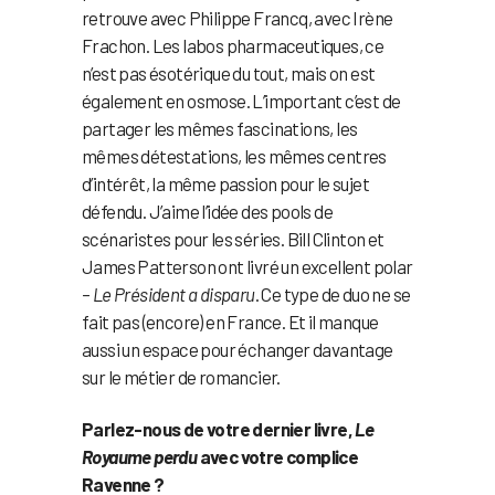
retrouve avec Philippe Francq, avec Irène
Frachon. Les labos pharmaceutiques, ce
n’est pas ésotérique du tout, mais on est
également en osmose. L’important c’est de
partager les mêmes fascinations, les
mêmes détestations, les mêmes centres
d’intérêt, la même passion pour le sujet
défendu. J’aime l’idée des pools de
scénaristes pour les séries. Bill Clinton et
James Patterson ont livré un excellent polar
–
Le Président a disparu
. Ce type de duo ne se
fait pas (encore) en France. Et il manque
aussi un espace pour échanger davantage
sur le métier de romancier.
Parlez-nous de votre dernier livre,
Le
Royaume perdu
avec votre complice
Ravenne ?