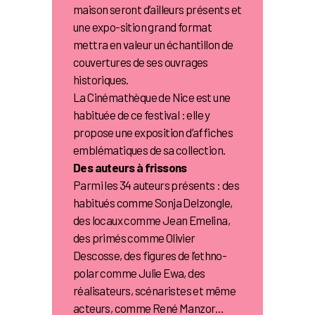
maison seront d’ailleurs présents et
une expo-sition grand format
mettra en valeur un échantillon de
couvertures de ses ouvrages
historiques.
La Cinémathèque de Nice est une
habituée de ce festival : elle y
propose une exposition d’affiches
emblématiques de sa collection.
Des auteurs à frissons
Parmi les 34 auteurs présents : des
habitués comme Sonja Delzongle,
des locaux comme Jean Emelina,
des primés comme Olivier
Descosse, des figures de l’ethno-
polar comme Julie Ewa, des
réalisateurs, scénaristes et même
acteurs, comme René Manzor…