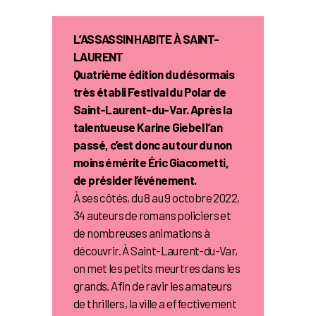
L’ASSASSIN HABITE À SAINT-
LAURENT
Quatrième édition du désormais
très établi Festival du Polar de
Saint-Laurent-du-Var. Après la
talentueuse Karine Giebel l’an
passé, c’est donc au tour du non
moins émérite Éric Giacometti,
de présider l’événement.
À ses côtés, du 8 au 9 octobre 2022,
34 auteurs de romans policiers et
de nombreuses animations à
découvrir. À Saint-Laurent-du-Var,
on met les petits meurtres dans les
grands. Afin de ravir les amateurs
de thrillers, la ville a effectivement