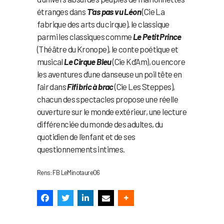
étranges dans
T’as pas vu Léon
(Cie La
fabrique des arts du cirque), le classique
parmi les classiques comme
Le Petit Prince
(Théâtre du Kronope), le conte poétique et
musical
Le Cirque Bleu
(Cie Kd’Am), ou encore
les aventures d’une danseuse un poil tête en
l’air dans
Fifi bric à brac
(Cie Les Steppes),
chacun des spectacles propose une réelle
ouverture sur le monde extérieur, une lecture
différenciée du monde des adultes, du
quotidien de l’enfant et de ses
questionnements intimes.
Rens: FB LeMinotaure06