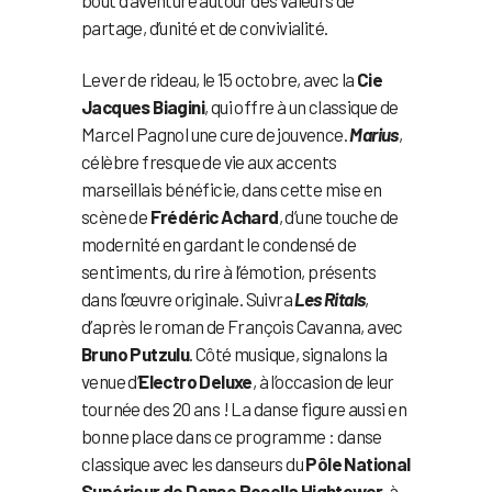
bout d’aventure autour des valeurs de
partage, d’unité et de convivialité.
Lever de rideau, le 15 octobre, avec la
Cie
Jacques Biagini
, qui offre à un classique de
Marcel Pagnol une cure de jouvence.
Marius
,
célèbre fresque de vie aux accents
marseillais bénéficie, dans cette mise en
scène de
Frédéric Achard
, d’une touche de
modernité en gardant le condensé de
sentiments, du rire à l’émotion, présents
dans l’œuvre originale. Suivra
Les Ritals
,
d’après le roman de François Cavanna, avec
Bruno Putzulu
. Côté musique, signalons la
venue d’
Electro Deluxe
, à l’occasion de leur
tournée des 20 ans ! La danse figure aussi en
bonne place dans ce programme : danse
classique avec les danseurs du
Pôle National
Supérieur de Danse Rosella Hightower
, à