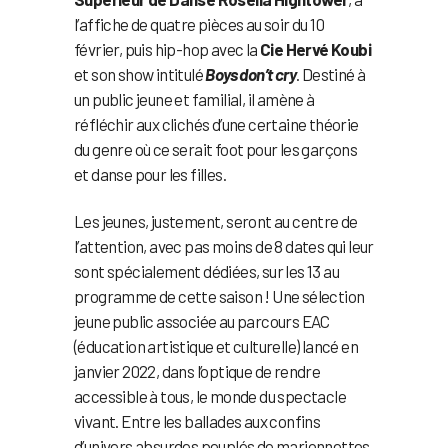
l’affiche de quatre pièces au soir du 10
février, puis hip-hop avec la
Cie Hervé Koubi
et son show intitulé
Boys don’t cry
. Destiné à
un public jeune et familial, il amène à
réfléchir aux clichés d’une certaine théorie
du genre où ce serait foot pour les garçons
et danse pour les filles.
Les jeunes, justement, seront au centre de
l’attention, avec pas moins de 8 dates qui leur
sont spécialement dédiées, sur les 13 au
programme de cette saison ! Une sélection
jeune public associée au parcours EAC
(éducation artistique et culturelle) lancé en
janvier 2022, dans l’optique de rendre
accessible à tous, le monde du spectacle
vivant. Entre les ballades aux confins
d’univers absurdes peuplés de marionnettes