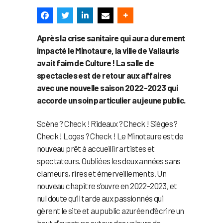
Après la crise sanitaire qui aura durement
impacté le Minotaure, la ville de Vallauris
avait faim de Culture ! La salle de
spectacles est de retour aux affaires
avec une nouvelle saison 2022-2023 qui
accorde un soin particulier au jeune public.
Scène ? Check ! Rideaux ? Check ! Sièges ?
Check ! Loges ? Check ! Le Minotaure est de
nouveau prêt à accueillir artistes et
spectateurs. Oubliées les deux années sans
clameurs, rires et émerveillements. Un
nouveau chapitre s’ouvre en 2022-2023, et
nul doute qu’il tarde aux passionnés qui
gèrent le site et au public azuréen d’écrire un