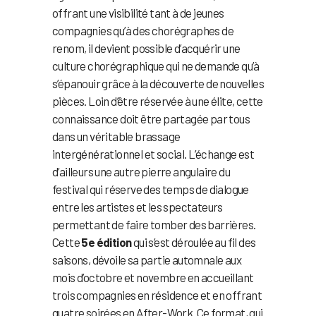
offrant une visibilité tant à de jeunes
compagnies qu’à des chorégraphes de
renom, il devient possible d’acquérir une
culture chorégraphique qui ne demande qu’à
s’épanouir grâce à la découverte de nouvelles
pièces. Loin d’être réservée à une élite, cette
connaissance doit être partagée par tous
dans un véritable brassage
intergénérationnel et social. L’échange est
d’ailleurs une autre pierre angulaire du
festival qui réserve des temps de dialogue
entre les artistes et les spectateurs
permettant de faire tomber des barrières.
Cette
5e édition
qui s’est déroulée au fil des
saisons, dévoile sa partie automnale aux
mois d’octobre et novembre en accueillant
trois compagnies en résidence et en offrant
quatre soirées en After-Work. Ce format, qui