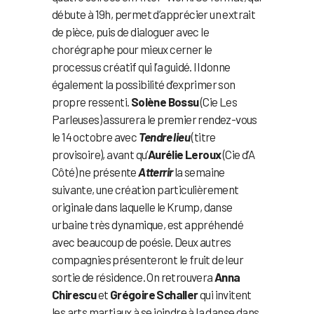
débute à 19h, permet d’apprécier un extrait
de pièce, puis de dialoguer avec le
chorégraphe pour mieux cerner le
processus créatif qui l’a guidé. Il donne
également la possibilité d’exprimer son
propre ressenti.
Solène Bossu
(Cie Les
Parleuses) assurera le premier rendez-vous
le 14 octobre avec
Tendre lieu
(titre
provisoire), avant qu’
Aurélie Leroux
(Cie d’A
Côté) ne présente
Atterrir
la semaine
suivante, une création particulièrement
originale dans laquelle le Krump, danse
urbaine très dynamique, est appréhendé
avec beaucoup de poésie. Deux autres
compagnies présenteront le fruit de leur
sortie de résidence. On retrouvera
Anna
Chirescu
et
Grégoire Schaller
qui invitent
les arts martiaux à se joindre à la danse dans