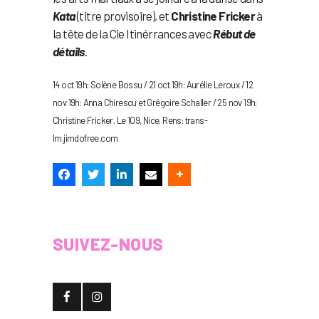
Kata
(titre provisoire), et
Christine Fricker
à
la tête de la Cie Itinérrances avec
Rébut de
détails
.
14 oct 19h: Solène Bossu / 21 oct 19h: Aurélie Leroux / 12
nov 19h: Anna Chirescu et Grégoire Schaller / 25 nov 19h:
Christine Fricker. Le 109, Nice. Rens: trans-
lm.jimdofree.com
SUIVEZ-NOUS