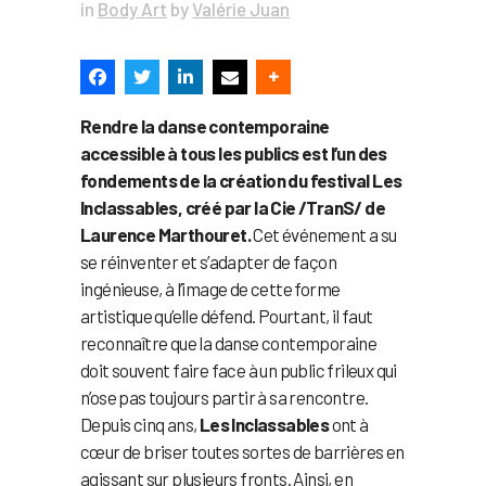
in
Body Art
by
Valérie Juan
Rendre la danse contemporaine
accessible à tous les publics est l’un des
fondements de la création du festival Les
Inclassables, créé par la Cie /TranS/ de
Laurence Marthouret.
Cet événement a su
se réinventer et s’adapter de façon
ingénieuse, à l’image de cette forme
artistique qu’elle défend. Pourtant, il faut
reconnaître que la danse contemporaine
doit souvent faire face à un public frileux qui
n’ose pas toujours partir à sa rencontre.
Depuis cinq ans,
Les Inclassables
ont à
cœur de briser toutes sortes de barrières en
agissant sur plusieurs fronts. Ainsi, en