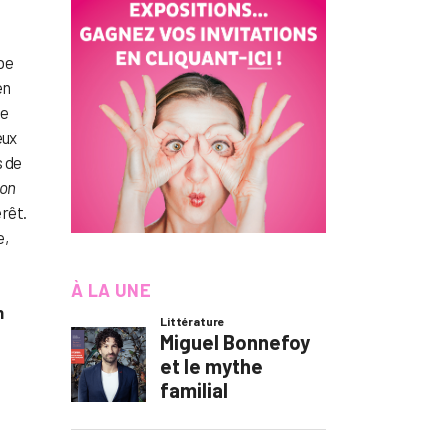
be
en
ie
eux
s de
 on
érêt.
e,
À LA UNE
n