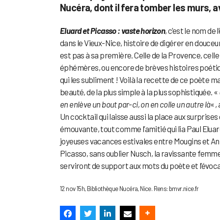
Nucéra, dont il fera tomber les murs, 
Eluard et Picasso : vaste horizon
, c’est le nom d
dans le Vieux-Nice, histoire de digérer en douceu
est pas à sa première. Celle de la Provence, cell
éphémères, ou encore de brèves histoires poétiqu
qui les subliment ! Voilà la recette de ce poète m
beauté, de la plus simple à la plus sophistiquée. «
en enlève un bout par-ci, on en colle un autre là
« ,
Un cocktail qui laisse aussi la place aux surprise
émouvante, tout comme l’amitié qui lia Paul Elua
joyeuses vacances estivales entre Mougins et A
Picasso, sans oublier Nusch, la ravissante femme 
serviront de support aux mots du poète et l’évoc
12 nov 15h, Bibliothèque Nucéra, Nice. Rens: bmvr.nice.fr