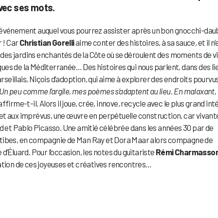
avec ses mots.
e l’événement auquel vous pourrez assister après un bon gnocchi-dau
r ! Car
Christian Gorelli
aime conter des histoires, à sa sauce, et il n’
e des jardins enchantés de la Côte où se déroulent des moments de v
es de la Méditerranée… Des histoires qui nous parlent, dans des li
arseillais, Niçois d’adoption, qui aime à explorer des endroits pourvu
Un peu comme l’argile, mes poèmes s’adaptent au lieu. En malaxant,
 affirme-t-il. Alors il joue, crée, innove, recycle avec le plus grand int
s et aux imprévus, une œuvre en perpétuelle construction, car vivant
rd et Pablo Picasso. Une amitié célébrée dans les années 30 par de
ntibes, en compagnie de Man Ray et Dora Maar alors compagne de
d’Éluard. Pour l’occasion, les notes du guitariste
Rémi Charmasso
ation de ces joyeuses et créatives rencontres…