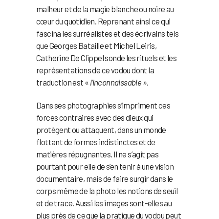
malheur et de la magie blanche ou noire au
cœur du quotidien. Reprenant ainsi ce qui
fascina les surréalistes et des écrivains tels
que Georges Bataille et Michel Leiris,
Catherine De Clippel sonde les rituels et les
représentations de ce vodou dont la
traduction est «
l’inconnaissable »
.
Dans ses photographies s’impriment ces
forces contraires avec des dieux qui
protègent ou attaquent, dans un monde
flottant de formes indistinctes et de
matières répugnantes. Il ne s’agit pas
pourtant pour elle de s’en tenir à une vision
documentaire, mais de faire surgir dans le
corps même de la photo les notions de seuil
et de trace. Aussi les images sont-elles au
plus près de ce que la pratique du vodou peut