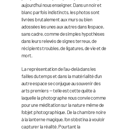
aujourd’hui nous enseigner. Dans un noir et
blanc parfois indistincts, les photos sont
livrées brutalement aux murs ou bien
adossées les unes aux autres dans l’espace,
sans cadre, comme de simples hypothèses
dans leurs relevés de signes terreux, de
récipients troubles, de ligatures, de vie et de
mort.
La représentation de l’au-delà dans les
failles du temps et dans la matérialité d’un
autre espace se conjugue au souvenir des
arts premiers — telle est cette quête à
laquelle la photographe nous convie comme
pour une méditation sur la nature même de
l’objet photographique. De la chambre noire
à la lanterne magique, l’on s’obstina à vouloir
capturer la réalité. Pourtant la