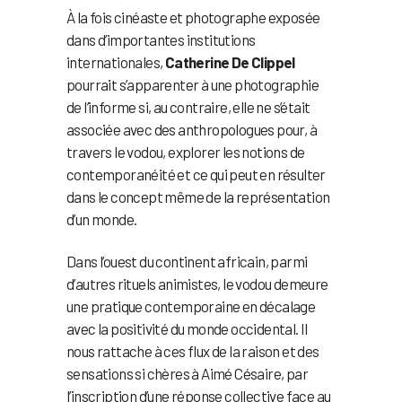
À la fois cinéaste et photographe exposée
dans d’importantes institutions
internationales,
Catherine De Clippel
pourrait s’apparenter à une photographie
de l’informe si, au contraire, elle ne s’était
associée avec des anthropologues pour, à
travers le vodou, explorer les notions de
contemporanéité et ce qui peut en résulter
dans le concept même de la représentation
d’un monde.
Dans l’ouest du continent africain, parmi
d’autres rituels animistes, le vodou demeure
une pratique contemporaine en décalage
avec la positivité du monde occidental. Il
nous rattache à ces flux de la raison et des
sensations si chères à Aimé Césaire, par
l’inscription d’une réponse collective face au