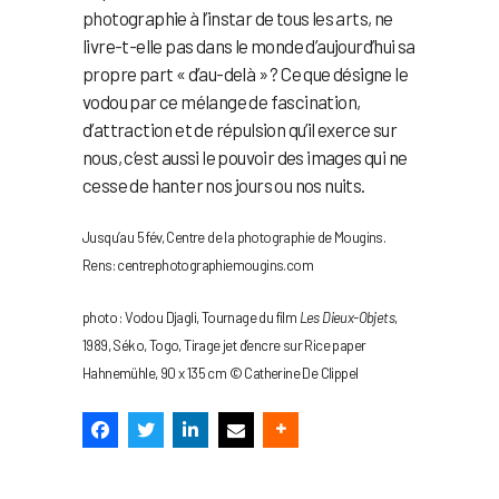
photographie à l’instar de tous les arts, ne
livre-t-elle pas dans le monde d’aujourd’hui sa
propre part « d’au-delà » ? Ce que désigne le
vodou par ce mélange de fascination,
d’attraction et de répulsion qu’il exerce sur
nous, c’est aussi le pouvoir des images qui ne
cesse de hanter nos jours ou nos nuits.
Jusqu’au 5 fév, Centre de la photographie de Mougins.
Rens: centrephotographiemougins.com
photo : Vodou Djagli, Tournage du film
Les Dieux-Objets
,
1989, Séko, Togo, Tirage jet d’encre sur Rice paper
Hahnemühle, 90 x 135 cm © Catherine De Clippel