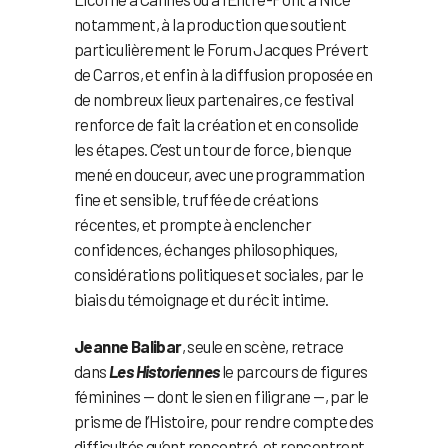
notamment, à la production que soutient
particulièrement le Forum Jacques Prévert
de Carros, et enfin à la diffusion proposée en
de nombreux lieux partenaires, ce festival
renforce de fait la création et en consolide
les étapes. C’est un tour de force, bien que
mené en douceur, avec une programmation
fine et sensible, truffée de créations
récentes, et prompte à enclencher
confidences, échanges philosophiques,
considérations politiques et sociales, par le
biais du témoignage et du récit intime.
Jeanne Balibar
, seule en scène, retrace
dans
Les Historiennes
le parcours de figures
féminines — dont le sien en filigrane —, par le
prisme de l’Histoire, pour rendre compte des
difficultés qu’ont rencontré, et rencontrent