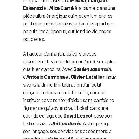
Eskenazi
et
Alice Carré
à la plume, dans une
pièce ultra énergique qui met en lumière les
politiques mises en œuvre dans les quartiers
populaires à l’époque, sur fond de violences
policières.
À hauteur d’enfant, plusieurs pièces
racontent des quotidiens que l’on n’osera plus
qualifier d’anodins. Avec
Bastien sans main
,
d’
Antonio Carmona
et
Olivier Letellier
, nous
vivons la difficile intégration d’un petit
garçon en classe de maternelle, que son
institutrice va tenter d’aider, sans parfois se
figurer ce qui adviendra. Et c’est dans une
cour de collège que
David Lescot
pose son
histoire avec
J’ai trop d’amis
. A chaque âge
son langage, ses convictions et ses mots, à
prendre au sérieux plutôt que comme un