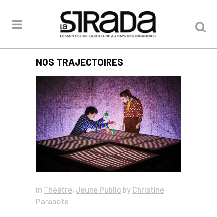
NOS TRAJECTOIRES
in
Théâtre
,
Jeune Public
by
Christine
Parasote