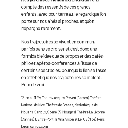
compte des ressentis de ces grands
enfants, avec pour terreau, le regard que l’on
porte sur nos aînés si proches, et qu’on
n’épargne rarement.
Nos trajectoires se vivent en commun,
parfois sans se croiser et c’est donc une
formidable idée que de proposer des cafés-
philo et apéros-conférences à l’issue de
certains spectacles, pour que le lien se fasse
en effet et que nos trajectoires se mêlent.
Pour de vrai.
12 jan au 11 fév, Forum Jacques Prévert (Carros), Théâtre
National de Nice, Théâtre de Grasse, Médiathèque de
Mouans-Sartoux, Scène 55 (Mougins), Théâtre La Licorne
(Cannes), L’Entre-Pont, la Villa Arson et Le 109 (Nice). Rens:
forumcarros.com