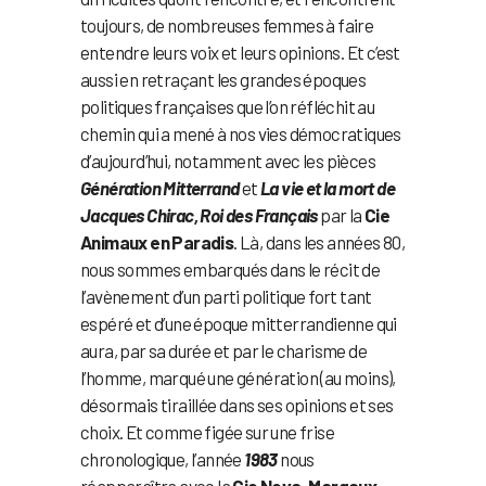
toujours, de nombreuses femmes à faire
entendre leurs voix et leurs opinions. Et c’est
aussi en retraçant les grandes époques
politiques françaises que l’on réfléchit au
chemin qui a mené à nos vies démocratiques
d’aujourd’hui, notamment avec les pièces
Génération Mitterrand
et
La vie et la mort de
Jacques Chirac, Roi des Français
par la
Cie
Animaux en Paradis
. Là, dans les années 80,
nous sommes embarqués dans le récit de
l’avènement d’un parti politique fort tant
espéré et d’une époque mitterrandienne qui
aura, par sa durée et par le charisme de
l’homme, marqué une génération (au moins),
désormais tiraillée dans ses opinions et ses
choix. Et comme figée sur une frise
chronologique, l’année
1983
nous
réapparaîtra avec la
Cie Nova, Margaux