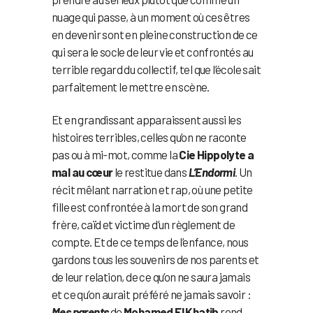
nuage qui passe, à un moment où ces êtres
en devenir sont en pleine construction de ce
qui sera le socle de leur vie et confrontés au
terrible regard du collectif, tel que l’école sait
parfaitement le mettre en scène.
Et en grandissant apparaissent aussi les
histoires terribles, celles qu’on ne raconte
pas ou à mi-mot, comme la
Cie Hippolyte a
mal au cœur
le restitue dans
L’Endormi
. Un
récit mêlant narration et rap, où une petite
fille est confrontée à la mort de son grand
frère, caïd et victime d’un règlement de
compte. Et de ce temps de l’enfance, nous
gardons tous les souvenirs de nos parents et
de leur relation, de ce qu’on ne saura jamais
et ce qu’on aurait préféré ne jamais savoir :
Mes parents
de
Mohamed El Khatib
rend