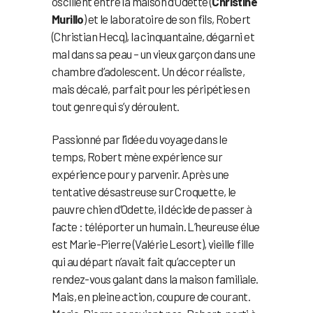
oscillent entre la maison d’Odette (
Christine
Murillo
) et le laboratoire de son fils, Robert
(Christian Hecq), la cinquantaine, dégarni et
mal dans sa peau – un vieux garçon dans une
chambre d’adolescent. Un décor réaliste,
mais décalé, parfait pour les péripéties en
tout genre qui s’y déroulent.
Passionné par l’idée du voyage dans le
temps, Robert mène expérience sur
expérience pour y parvenir. Après une
tentative désastreuse sur Croquette, le
pauvre chien d’Odette, il décide de passer à
l’acte : téléporter un humain. L’heureuse élue
est Marie-Pierre (Valérie Lesort), vieille fille
qui au départ n’avait fait qu’accepter un
rendez-vous galant dans la maison familiale.
Mais, en pleine action, coupure de courant.