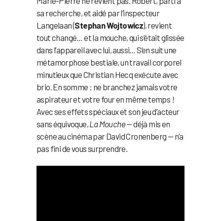
Marie-Pierre ne revient pas. Robert, parti à
sa recherche, et aidé par l’inspecteur
Langelaan (
Stephan Wojtowicz
), revient
tout changé… et la mouche, qui s’était glissée
dans l’appareil avec lui, aussi… S’en suit une
métamorphose bestiale, un travail corporel
minutieux que Christian Hecq exécute avec
brio. En somme : ne branchez jamais votre
aspirateur et votre four en même temps !
Avec ses effets spéciaux et son jeu d’acteur
sans équivoque,
La Mouche
— déjà mis en
scène au cinéma par David Cronenberg — n’a
pas fini de vous surprendre.