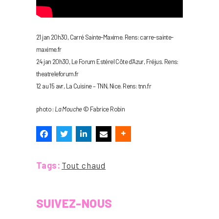
21 jan 20h30, Carré Sainte-Maxime. Rens: carre-sainte-
maxime.fr
24 jan 20h30, Le Forum Estérel Côte d’Azur, Fréjus. Rens:
theatreleforum.fr
12 au 15 avr, La Cuisine – TNN, Nice. Rens: tnn.fr
photo :
La Mouche
© Fabrice Robin
Tags:
Tout chaud
SUIVEZ-NOUS