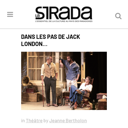
DANS LES PAS DE JACK
LONDON…
in
Théâtre
by
Jeanne Bertholon