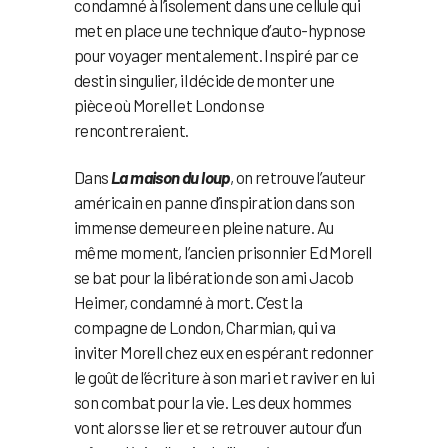
condamné à l’isolement dans une cellule qui
met en place une technique d’auto-hypnose
pour voyager mentalement. Inspiré par ce
destin singulier, il décide de monter une
pièce où Morell et London se
rencontreraient.
Dans
La maison du loup
, on retrouve l’auteur
américain en panne d’inspiration dans son
immense demeure en pleine nature. Au
même moment, l’ancien prisonnier Ed Morell
se bat pour la libération de son ami Jacob
Heimer, condamné à mort. C’est la
compagne de London, Charmian, qui va
inviter Morell chez eux en espérant redonner
le goût de l’écriture à son mari et raviver en lui
son combat pour la vie. Les deux hommes
vont alors se lier et se retrouver autour d’un