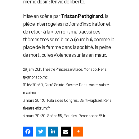
même désir : l’envie de liberté.
Mise en scène par
Tristan Petitgirard
, la
pièce interroge les notions d’inspiration et
de retour à la « terre », mais aussi des
thèmes très sensibles aujourd’hui, comme la
place de la femme dans la société, la peine
de mort, ou les violences sur les animaux.
26 janv 20h, Théâtre Princesse Grace, Monaco. Rens:
tpgmonaco.mc
10 fév 20h30, Carré Sainte-Maxime. Rens: carre-sainte-
maxime.fr
3 mars 20h30, Palais des Congrès, Saint-Raphaël. Rens:
theatreleforum.fr
4 mars 20h30, Scène 55, Mougins. Rens: scene55.fr