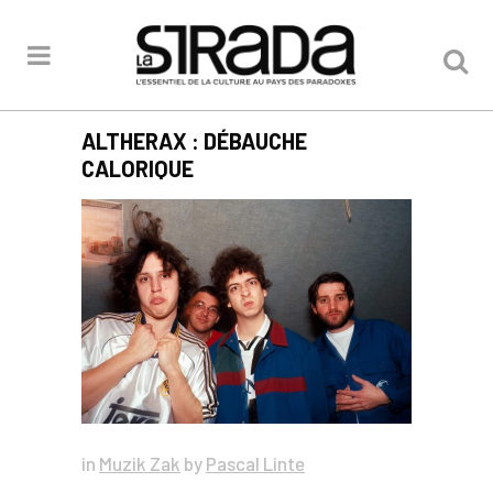
ALTHERAX : DÉBAUCHE
CALORIQUE
in
Muzik Zak
by
Pascal Linte