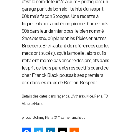
c’est le nom de leur 2e album – pratiquent un
garage punk de bon aloi, teinté d’un esprit
60’s mais façon Stooges. Une recette à
laquelle ils ont ajouté une pincée d’indie rock
90’s dans leur dernier opus, le bien nommé
Sentimental
, où planent les Pixies et autres
Breeders. Bref, autant de références que les
mecs ont sucés jusqu’à la moelle, alors qu’ils
n’étaient même pas encore des projets dans
l’esprit de leurs parents respectifs quand ce
cher Franck Black poussait ses premiers
cris dans les clubs de Boston. Respect.
Détails des dates dans l’agenda. L’Altherax, Nice. Rens: FB
AltheraxMusic
photo : Johnny Mafia © Maxime Tanchaud