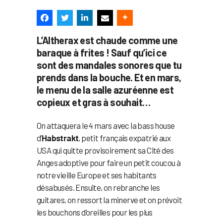
L’Altherax est chaude comme une
baraque à frites ! Sauf qu’ici ce
sont des mandales sonores que tu
prends dans la bouche. Et en mars,
le menu de la salle azuréenne est
copieux et gras à souhait…
On attaquera le 4 mars avec la bass house
d’
Habstrakt
, petit français expatrié aux
USA qui quitte provisoirement sa Cité des
Anges adoptive pour faire un petit coucou à
notre vieille Europe et ses habitants
désabusés. Ensuite, on rebranche les
guitares, on ressort la minerve et on prévoit
les bouchons d’oreilles pour les plus