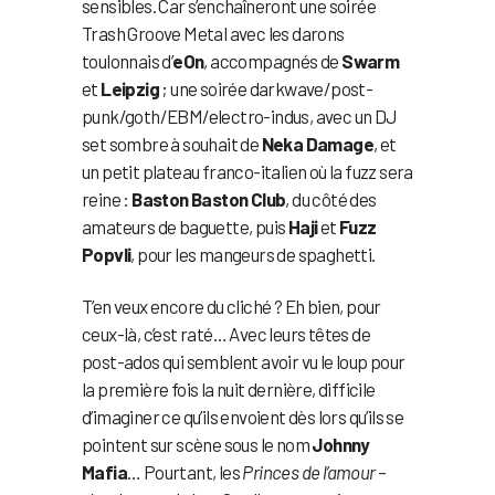
sensibles. Car s’enchaîneront une soirée
Trash Groove Metal avec les darons
toulonnais d’
eOn
, accompagnés de
Swarm
et
Leipzig
; une soirée darkwave/post-
punk/goth/EBM/electro-indus, avec un DJ
set sombre à souhait de
Neka Damage
, et
un petit plateau franco-italien où la fuzz sera
reine :
Baston Baston Club
, du côté des
amateurs de baguette, puis
Haji
et
Fuzz
Popvli
, pour les mangeurs de spaghetti.
T’en veux encore du cliché ? Eh bien, pour
ceux-là, c’est raté… Avec leurs têtes de
post-ados qui semblent avoir vu le loup pour
la première fois la nuit dernière, difficile
d’imaginer ce qu’ils envoient dès lors qu’ils se
pointent sur scène sous le nom
Johnny
Mafia
… Pourtant, les
Princes de l’amour
–