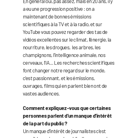
En général oui, pas assez, mais en 20 ans, il y
a eu une progression positive : on a
maintenant de bonnes émissions
scientifiques à la TV et à la radio, et sur
YouTube vous pouvez regarder des tas de
vidéos excellentes sur le climat, l’énergie, la
nourriture, les drogues, les arbres, les
champignons, l’intelligence animale, nos
cerveaux, l’IA… Les recherches scientifiques
font changer notre regard sur le monde,
c’est passionnant, et les émissions,
ouvrages, films qui en parlent bien ont de
vastes audiences.
Comment expliquez-vous que certaines
personnes parlent d’un manque d’intérêt
de la part du public ?
Un manque d’intérêt de journalistes c’est