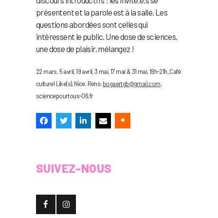
présentent et la parole est à la salle. Les
questions abordées sont celles qui
intéressent le public. Une dose de sciences,
une dose de plaisir, mélangez !
22 mars, 5 avril, 19 avril, 3 mai, 17 mai & 31 mai, 19h-21h, Café
culturel Like(s), Nice. Rens:
bogaertgb@gmail.com
,
sciencepourtous-06.fr
SUIVEZ-NOUS