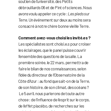
soutien de l’université, des Petits
débrouillards 06 et de Pint of sciences. Nous
avons voulu appeler ce cycle :
Les pieds sur
Terre
. Un événement sur deux au moins sera
consacré à notre chère bonne vieille Terre.
Comment avez-vous choisi les invité.es ?
Les spécialistes sont choisi.e.s pour croiser
les éclairages, que le panel puisse couvrir
l’ensemble des questions de la salle. La
première soirée, le 22 mars, permettra de
faire le bilan de nos connaissances, selon
l’idée du directeur de l’Observatoire de la
Côte d’Azur : au fond que sait-on de la Terre,
de son histoire, de son climat, des océans ?
Le 5 avril, nous parlerons de toute autre
chose : de l’influence de l’esprit sur le corps,
de l’effet placébo, de recherches sur les