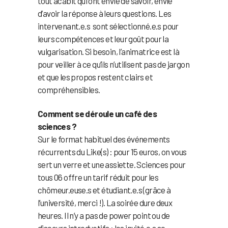
tout acabit qui ont envie de savoir, envie
d’avoir la réponse à leurs questions. Les
intervenant.e.s sont sélectionné.e.s pour
leurs compétences et leur goût pour la
vulgarisation. Si besoin, l’animatrice est là
pour veiller à ce qu’ils n’utilisent pas de jargon
et que les propos restent clairs et
compréhensibles.
Comment se déroule un café des
sciences ?
Sur le format habituel des événements
récurrents du Like(s) : pour 15 euros, on vous
sert un verre et une assiette. Sciences pour
tous 06 offre un tarif réduit pour les
chômeur.euse.s et étudiant.e.s (grâce à
l’université, merci !). La soirée dure deux
heures. Il n’y a pas de power point ou de
discours introductifs : les invité.e.s se