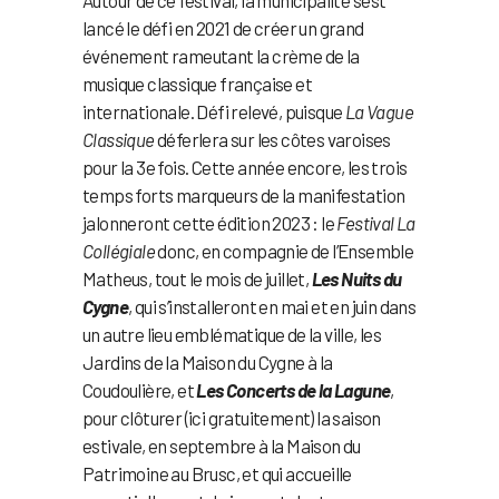
Autour de ce festival, la municipalité s’est
lancé le défi en 2021 de créer un grand
événement rameutant la crème de la
musique classique française et
internationale. Défi relevé, puisque
La Vague
Classique
déferlera sur les côtes varoises
pour la 3e fois. Cette année encore, les trois
temps forts marqueurs de la manifestation
jalonneront cette édition 2023 : le
Festival La
Collégiale
donc, en compagnie de l’Ensemble
Matheus, tout le mois de juillet,
Les Nuits du
Cygne
, qui s’installeront en mai et en juin dans
un autre lieu emblématique de la ville, les
Jardins de la Maison du Cygne à la
Coudoulière, et
Les Concerts de la Lagune
,
pour clôturer (ici gratuitement) la saison
estivale, en septembre à la Maison du
Patrimoine au Brusc, et qui accueille