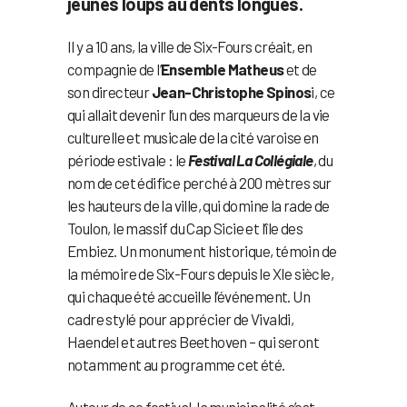
jeunes loups au dents longues.
Il y a 10 ans, la ville de Six-Fours créait, en
compagnie de l’
Ensemble Matheus
et de
son directeur
Jean-Christophe Spinos
i, ce
qui allait devenir l’un des marqueurs de la vie
culturelle et musicale de la cité varoise en
période estivale : le
Festival La Collégiale
, du
nom de cet édifice perché à 200 mètres sur
les hauteurs de la ville, qui domine la rade de
Toulon, le massif du Cap Sicie et l’île des
Embiez. Un monument historique, témoin de
la mémoire de Six-Fours depuis le XIe siècle,
qui chaque été accueille l’événement. Un
cadre stylé pour apprécier de Vivaldi,
Haendel et autres Beethoven – qui seront
notamment au programme cet été.