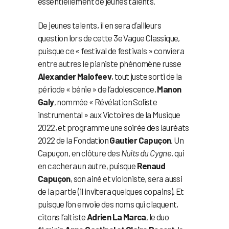
essentiellement de jeunes talents.
De jeunes talents, il en sera d’ailleurs
question lors de cette 3e Vague Classique,
puisque ce « festival de festivals » conviera
entre autres le pianiste phénomène russe
Alexander Malofeev
, tout juste sorti de la
période « bénie » de l’adolescence,
Manon
Galy
, nommée « Révélation Soliste
instrumental » aux Victoires de la Musique
2022, et programme une soirée des lauréats
2022 de la Fondation
Gautier Capuçon
. Un
Capuçon, en clôture des
Nuits du Cygne
, qui
en cachera un autre, puisque
Renaud
Capuçon
, son ainé et violoniste, sera aussi
de la partie (il invitera quelques copains). Et
puisque l’on envoie des noms qui claquent,
citons l’altiste
Adrien La Marca
, le duo