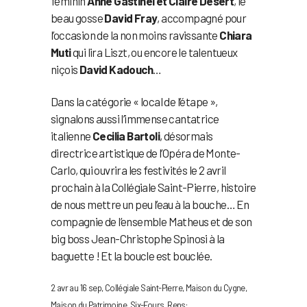
féminin
Anne Gastinel et Claire Desert
, le
beau gosse
David Fray
, accompagné pour
l’occasion de la non moins ravissante
Chiara
Muti
qui lira Liszt, ou encore le talentueux
niçois
David Kadouch
…
Dans la catégorie « local de l’étape »,
signalons aussi l’immense cantatrice
italienne
Cecilia Bartoli
, désormais
directrice artistique de l’Opéra de Monte-
Carlo, qui ouvrira les festivités le 2 avril
prochain à la Collégiale Saint-Pierre, histoire
de nous mettre un peu l’eau à la bouche… En
compagnie de l’ensemble Matheus et de son
big boss Jean-Christophe Spinosi à la
baguette ! Et la boucle est bouclée.
2 avr au 16 sep, Collégiale Saint-Pierre, Maison du Cygne,
Maison du Patrimoine, Six-Fours. Rens: