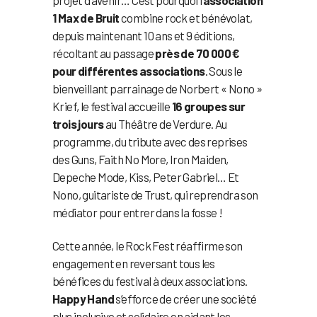
projet d’avenir… C’est pourquoi l’
association
1 Max de Bruit
combine rock et bénévolat,
depuis maintenant 10 ans et 9 éditions,
récoltant au passage
près de 70 000 €
pour différentes associations
. Sous le
bienveillant parrainage de Norbert « Nono »
Krief, le festival accueille
16 groupes sur
trois jours
au Théâtre de Verdure. Au
programme, du tribute avec des reprises
des Guns, Faith No More, Iron Maiden,
Depeche Mode, Kiss, Peter Gabriel… Et
Nono, guitariste de Trust, qui reprendra son
médiator pour entrer dans la fosse !
Cette année, le Rock Fest réaffirme son
engagement en reversant tous les
bénéfices du festival à deux associations.
Happy Hand
s’efforce de créer une société
plus inclusive et solidaire en aidant les