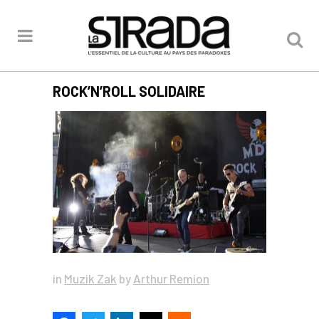
ROCK’N’ROLL SOLIDAIRE
in
Muzik Zak
by
Arthur Remion