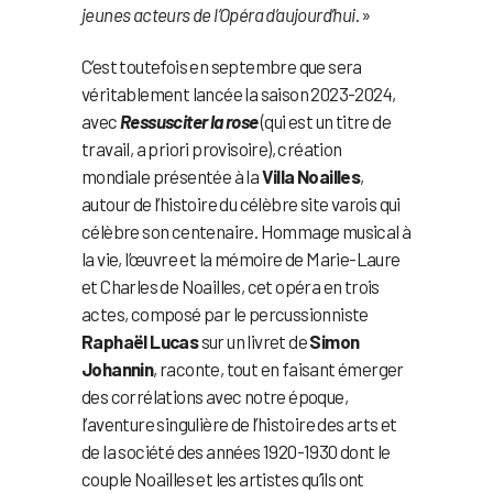
jeunes acteurs de l’Opéra d’aujourd’hui
. »
C’est toutefois en septembre que sera
véritablement lancée la saison 2023-2024,
avec
Ressusciter la rose
(qui est un titre de
travail, a priori provisoire), création
mondiale présentée à la
Villa Noailles
,
autour de l’histoire du célèbre site varois qui
célèbre son centenaire. Hommage musical à
la vie, l’œuvre et la mémoire de Marie-Laure
et Charles de Noailles, cet opéra en trois
actes, composé par le percussionniste
Raphaël Lucas
sur un livret de
Simon
Johannin
, raconte, tout en faisant émerger
des corrélations avec notre époque,
l’aventure singulière de l’histoire des arts et
de la société des années 1920-1930 dont le
couple Noailles et les artistes qu’ils ont