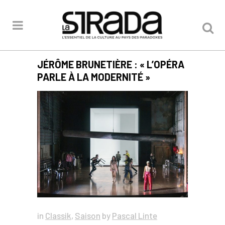
JÉRÔME BRUNETIÈRE : « L’OPÉRA
PARLE À LA MODERNITÉ »
in
Classik
,
Saison
by
Pascal Linte