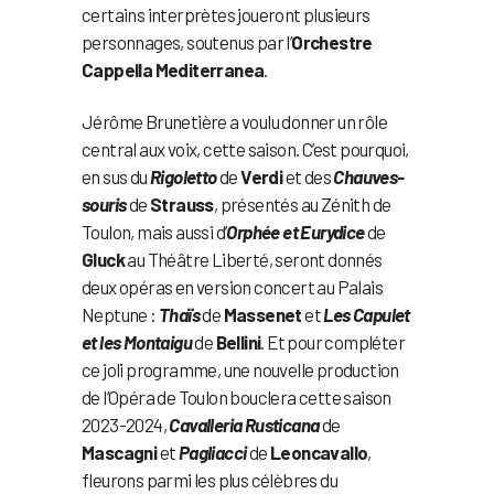
certains interprètes joueront plusieurs
personnages, soutenus par l’
Orchestre
Cappella Mediterranea
.
Jérôme Brunetière a voulu donner un rôle
central aux voix, cette saison. C’est pourquoi,
en sus du
Rigoletto
de
Verdi
et des
Chauves-
souris
de
Strauss
, présentés au Zénith de
Toulon, mais aussi d’
Orphée et Eurydice
de
Gluck
au Théâtre Liberté, seront donnés
deux opéras en version concert au Palais
Neptune :
Thaïs
de
Massenet
et
Les Capulet
et les Montaigu
de
Bellini
. Et pour compléter
ce joli programme, une nouvelle production
de l’Opéra de Toulon bouclera cette saison
2023-2024,
Cavalleria Rusticana
de
Mascagni
et
Pagliacci
de
Leoncavallo
,
fleurons parmi les plus célèbres du