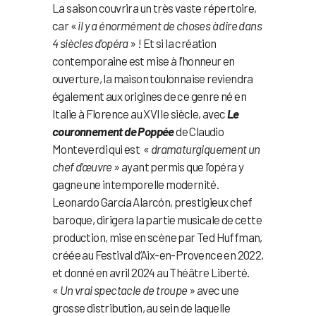
La saison couvrira un très vaste répertoire,
car «
il y a énormément de choses à dire dans
4 siècles d’opéra
» ! Et si la création
contemporaine est mise à l’honneur en
ouverture, la maison toulonnaise reviendra
également aux origines de ce genre né en
Italie à Florence au XVIIe siècle, avec
Le
couronnement de Poppée
de Claudio
Monteverdi qui est «
dramaturgiquement un
chef d’œuvre
» ayant permis que l’opéra y
gagne une intemporelle modernité.
Leonardo García Alarcón, prestigieux chef
baroque, dirigera la partie musicale de cette
production, mise en scène par Ted Huffman,
créée au Festival d’Aix-en-Provence en 2022,
et donné en avril 2024 au Théâtre Liberté.
«
Un vrai spectacle de troupe
» avec une
grosse distribution, au sein de laquelle