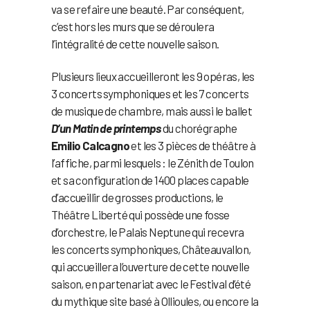
va se refaire une beauté. Par conséquent,
c’est hors les murs que se déroulera
l’intégralité de cette nouvelle saison.
Plusieurs lieux accueilleront les 9 opéras, les
3 concerts symphoniques et les 7 concerts
de musique de chambre, mais aussi le ballet
D’un Matin de printemps
du chorégraphe
Emilio Calcagno
et les 3 pièces de théâtre à
l’affiche, parmi lesquels : le Zénith de Toulon
et sa configuration de 1400 places capable
d’accueillir de grosses productions, le
Théâtre Liberté qui possède une fosse
d’orchestre, le Palais Neptune qui recevra
les concerts symphoniques, Châteauvallon,
qui accueillera l’ouverture de cette nouvelle
saison, en partenariat avec le Festival d’été
du mythique site basé à Ollioules, ou encore la