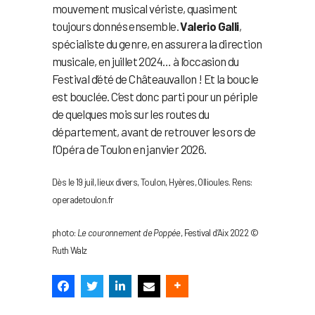
mouvement musical vériste, quasiment
toujours donnés ensemble.
Valerio Galli
,
spécialiste du genre, en assurera la direction
musicale, en juillet 2024… à l’occasion du
Festival d’été de Châteauvallon ! Et la boucle
est bouclée. C’est donc parti pour un périple
de quelques mois sur les routes du
département, avant de retrouver les ors de
l’Opéra de Toulon en janvier 2026.
Dès le 19 juil, lieux divers, Toulon, Hyères, Ollioules. Rens:
operadetoulon.fr
photo:
Le couronnement de Poppée
, Festival d’Aix 2022 ©
Ruth Walz