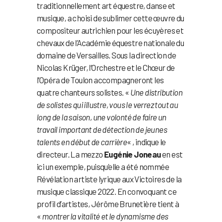
traditionnellement art équestre, danse et
musique, a choisi de sublimer cette œuvre du
compositeur autrichien pour les écuyères et
chevaux de l’Académie équestre nationale du
domaine de Versailles. Sous la direction de
Nicolas Krüger, l’Orchestre et le Chœur de
l’Opéra de Toulon accompagneront les
quatre chanteurs solistes. «
Une distribution
de solistes qui illustre, vous le verrez tout au
long de la saison, une volonté de faire un
travail important de détection de jeunes
talents en début de carrière
« , indique le
directeur. La mezzo
Eugénie Joneau
en est
ici un exemple, puisqu’elle a été nommée
Révélation artiste lyrique aux Victoires de la
musique classique 2022. En convoquant ce
profil d’artistes, Jérôme Brunetière tient à
«
montrer la vitalité et le dynamisme des