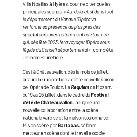
Villa Noailles à Hyères, pour ne citer que les
principales scènes. «
Au-delà, c’est dans tout
le département du Var que l’Opéra va
renforcer sa présence au plus près des
spectateurs avec notamment une tournée
qui, dès l’été 2023, fera voyager l’Opéra sous
l’égide du Conseil départemental
« , complète
Jérôme Brunetière.
C’est à Châteauvallon, dès le mois de juillet,
qu’aura lieu un prélude à cette nouvelle saison
de l’Opéra de Toulon. Le
Requiem
de Mozart,
du 19 au 26 juillet, dans le cadre du
Festival
d’été de Châteauvallon
, inaugure une
nouvelle collaboration entre la scène
nationale varoise et la maison toulonnaise.
Mis en scène par
Bartabas
, célèbre
metteur en scène dont le travail associe