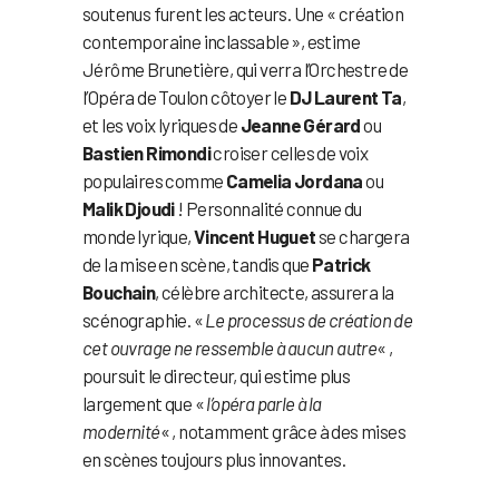
soutenus furent les acteurs. Une « création
contemporaine inclassable », estime
Jérôme Brunetière, qui verra l’Orchestre de
l’Opéra de Toulon côtoyer le
DJ Laurent Ta
,
et les voix lyriques de
Jeanne Gérard
ou
Bastien Rimondi
croiser celles de voix
populaires comme
Camelia Jordana
ou
Malik Djoudi
! Personnalité connue du
monde lyrique,
Vincent Huguet
se chargera
de la mise en scène, tandis que
Patrick
Bouchain
, célèbre architecte, assurera la
scénographie. «
Le processus de création de
cet ouvrage ne ressemble à aucun autre
« ,
poursuit le directeur, qui estime plus
largement que «
l’opéra parle à la
modernité
« , notamment grâce à des mises
en scènes toujours plus innovantes.