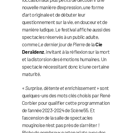
nouvelle manière d’expression, une forme
d’art originale et de débuter leur
questionnement sur la vie, en douceur et de
manière ludique. Le festival affiche aussi des
spectacles réservés à un public adulte,
comme
Le dernier jour de Pierre
de la
Cie
Deraïdenz
, invitant à la réflexion sur la mort
et la distorsion des émotions humaines. Un
spectacle nécessitant donc ici une certaine
maturité.
«
Surprise, détente et enrichissement
» sont
quelques-uns des mots clés choisis par René
Corbier pour qualifier cette programmation
de l’année 2023-2024 de Scène55. Et
l’ascension de la salle de spectacles
mouginoise n’est pas près de s’arrêter !
Riche de nombreux partenariats avec des