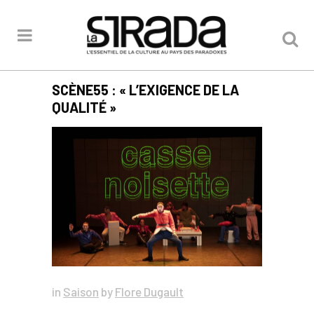
SCÈNE55 : « L’EXIGENCE DE LA
QUALITÉ »
in
Saison
by
Flore Dugault