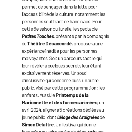
permet de s’engager dans la lutte pour
l’accessibilité de la culture, notamment les
personnes souffrant de handicaps. Pour
cette 6e saison culturelle, le spectacle
Petites Touches
, présenté par la compagnie
du
Théâtre Désaccordé
, proposera une
expérience inédite pour les personnes
malvoyantes. Soit un parcours tactile qui
leur révélera quelques secrets leur étant
exclusivement réservés. Un souci
d’inclusivité qui concerne aussi un autre
public, visé par cette programmation : les
enfants. Aussi, le
Printemps de la
Marionnette et des formes animées
, en
avril 2024, alignera 5 créations dédiées au
jeune public, dont
L’éloge des Araignées
de
Simon Delattre
. Un festival qui donne
l’occasion aux plus petits de découvrir une