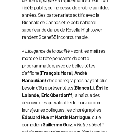
de notre époque
» a rapidement su réunir un
fidèle public, qui ne cesse de croître au fil des
années. Ses partenariats actifs avec la
Biennale de Cannes et le pôle national
supérieur de danse de Rosella Hightower
rendent Scène55 incontournable.
«
L’exigence de la qualité
» sont les maîtres
mots de la tête pensante de cette
programmation, avec de belles têtes
d’affiche (
François Morel, André
Manoukian
), des chorégraphes n’ayant plus
besoin d’être présenté.e.s (
Bianca Li, Émilie
Lalande, Eric Oberdorff
), ainsi que des
découvertes qui valent le détour, comme
leurs jeunes collègues, les chorégraphes
Édouard Hue
et
Martin Harriague
, ou le
comédien
Guillermo Guiz
. «
Notre objectif
est de proposer des œuvres qui font respirer