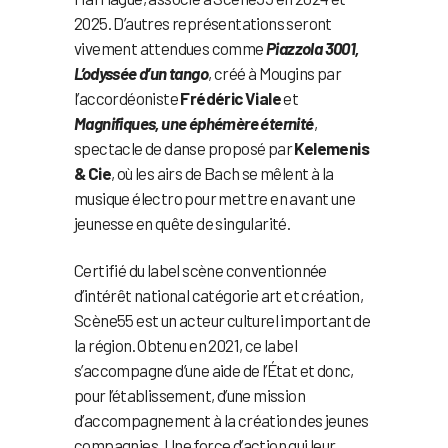
2025. D’autres représentations seront
vivement attendues comme
Piazzola 3001,
L’odyssée d’un tango
, créé à Mougins par
l’accordéoniste
Frédéric Viale
et
Magnifiques, une éphémère éternité
,
spectacle de danse proposé par
Kelemenis
& Cie
, où les airs de Bach se mêlent à la
musique électro pour mettre en avant une
jeunesse en quête de singularité.
Certifié du label scène conventionnée
d’intérêt national catégorie art et création,
Scène55 est un acteur culturel important de
la région. Obtenu en 2021, ce label
s’accompagne d’une aide de l’État et donc,
pour l’établissement, d’une mission
d’accompagnement à la création des jeunes
compagnies. Une force d’action qui leur