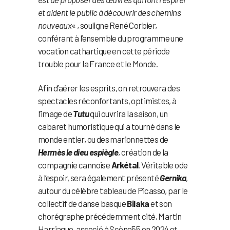
et aident le public à découvrir des chemins
nouveaux
« , souligne René Corbier,
conférant à l’ensemble du programme une
vocation cathartique en cette période
trouble pour la France et le Monde.
Afin d’aérer les esprits, on retrouvera des
spectacles réconfortants, optimistes, à
l’image de
Tutu
qui ouvrira la saison, un
cabaret humoristique qui a tourné dans le
monde entier, ou des marionnettes de
Hermès le dieu espiègle
, création de la
compagnie cannoise
Arkétal
. Véritable ode
à l’espoir, sera également présenté
Gernika
,
autour du célèbre tableau de Picasso, par le
collectif de danse basque
Bilaka
et son
chorégraphe précédemment cité, Martin
Harriague, associé à Scène55 en 2024 et