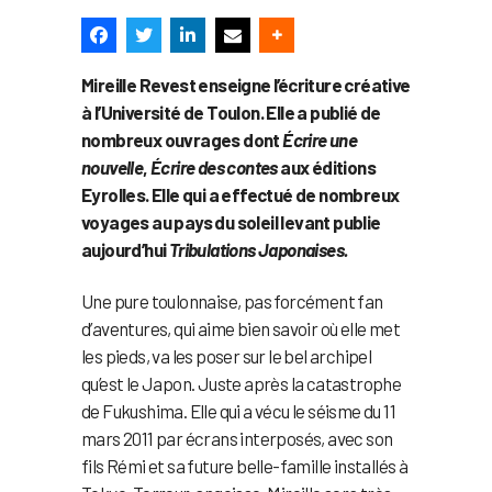
Mireille Revest enseigne l’écriture créative
à l’Université de Toulon. Elle a publié de
nombreux ouvrages dont
Écrire une
nouvelle
,
Écrire des contes
aux éditions
Eyrolles. Elle qui a effectué de nombreux
voyages au pays du soleil levant publie
aujourd’hui
Tribulations Japonaises.
Une pure toulonnaise, pas forcément fan
d’aventures, qui aime bien savoir où elle met
les pieds, va les poser sur le bel archipel
qu’est le Japon. Juste après la catastrophe
de Fukushima. Elle qui a vécu le séisme du 11
mars 2011 par écrans interposés, avec son
fils Rémi et sa future belle-famille installés à