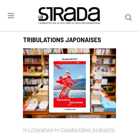
TRIBULATIONS JAPONAISES
in
Littérature
by
Claudie Kibler Andreotti