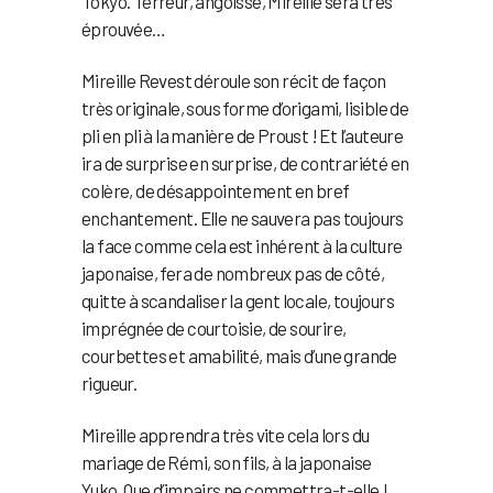
Tokyo. Terreur, angoisse, Mireille sera très
éprouvée…
Mireille Revest déroule son récit de façon
très originale, sous forme d’origami, lisible de
pli en pli à la manière de Proust ! Et l’auteure
ira de surprise en surprise, de contrariété en
colère, de désappointement en bref
enchantement. Elle ne sauvera pas toujours
la face comme cela est inhérent à la culture
japonaise, fera de nombreux pas de côté,
quitte à scandaliser la gent locale, toujours
imprégnée de courtoisie, de sourire,
courbettes et amabilité, mais d’une grande
rigueur.
Mireille apprendra très vite cela lors du
mariage de Rémi, son fils, à la japonaise
Yuko. Que d’impairs ne commettra-t-elle !