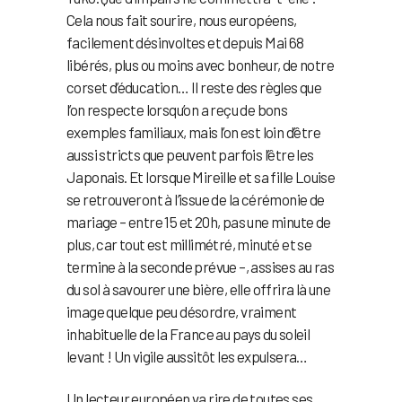
Cela nous fait sourire, nous européens,
facilement désinvoltes et depuis Mai 68
libérés, plus ou moins avec bonheur, de notre
corset d’éducation… Il reste des règles que
l’on respecte lorsqu’on a reçu de bons
exemples familiaux, mais l’on est loin d’être
aussi stricts que peuvent parfois l’être les
Japonais. Et lorsque Mireille et sa fille Louise
se retrouveront à l’issue de la cérémonie de
mariage – entre 15 et 20h, pas une minute de
plus, car tout est millimétré, minuté et se
termine à la seconde prévue –, assises au ras
du sol à savourer une bière, elle offrira là une
image quelque peu désordre, vraiment
inhabituelle de la France au pays du soleil
levant ! Un vigile aussitôt les expulsera…
Un lecteur européen va rire de toutes ses