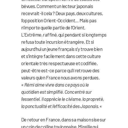
bévues. Comment un lecteur japonais
recevrait-il cela ? Deux pays, deux cultures,
l’opposition Orient-Occident… Mais pas
n’importe quelle partie de l’Orient.
L’Extrême, raffiné, qui pendant si longtemps
refusa toute incursion étrangère. Et si
aujourd’hui un jeune français s’y trouve bien
et s’intègre facilement dans cette culture
orientale très respectueuse et codifiée,
peut-être est-ce parce qu’il retrouve des
valeurs qu’en France nous avons perdues.
«
Rémi aime vivre dans ce pays où le
quotidien est simplifié. Concentré sur
l’essentiel. Il apprécie le civisme, la propreté,
la ponctualité et l’efficacité des Japonais.
«
De retour en France, dans sa maison sise sur
un coin de colline toulonnaise, Mireille qui