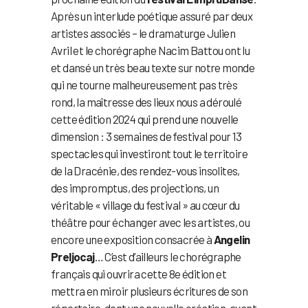
Après un interlude poétique assuré par deux
artistes associés – le dramaturge Julien
Avril et le chorégraphe Nacim Battou ont lu
et dansé un très beau texte sur notre monde
qui ne tourne malheureusement pas très
rond, la maîtresse des lieux nous a déroulé
cette édition 2024 qui prend une nouvelle
dimension : 3 semaines de festival pour 13
spectacles qui investiront tout le territoire
de la Dracénie, des rendez-vous insolites,
des impromptus, des projections, un
véritable « village du festival » au cœur du
théâtre pour échanger avec les artistes, ou
encore une exposition consacrée à
Angelin
Preljocaj
… C’est d’ailleurs le chorégraphe
français qui ouvrira cette 8e édition et
mettra en miroir plusieurs écritures de son
répertoire, dont une nouvelle création, avant