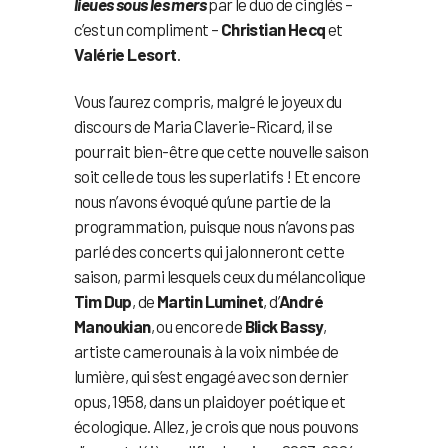
lieues sous les mers
par le duo de cinglés –
c’est un compliment –
Christian Hecq
et
Valérie Lesort
.
Vous l’aurez compris, malgré le joyeux du
discours de Maria Claverie-Ricard, il se
pourrait bien-être que cette nouvelle saison
soit celle de tous les superlatifs ! Et encore
nous n’avons évoqué qu’une partie de la
programmation, puisque nous n’avons pas
parlé des concerts qui jalonneront cette
saison, parmi lesquels ceux du mélancolique
Tim Dup
, de
Martin Luminet
, d’
André
Manoukian
, ou encore de
Blick Bassy
,
artiste camerounais à la voix nimbée de
lumière, qui s’est engagé avec son dernier
opus, 1958, dans un plaidoyer poétique et
écologique. Allez, je crois que nous pouvons