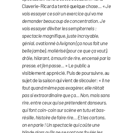
Claverie-Ricard a tenté quelque chose… «
Je
vais essayer ce soir un exercice qui va me
demander beaucoup de concentration. Je
vais essayer d’éviter les sempiternels :
spectacle magnifique, juste incroyable,
génial, ovationné à Avignon (ça nous fait une
belle jambe), moliérisé (pour ce que ça vaut),
drôle, hilarant, à mourir de rire, encensé par la
presse, et j’en passe…
» Le public a
visiblement apprécié. Puis de poursuivre, au
sujet de la saison qui vient de s’écouler: «
Il ne
faut quand même pas exagérer, elle n’était
pas si extraordinaire que ça… Non, mais sans
rire, entre ceux qui se prétendent danseurs,
qui font coin-coin sur scène en tutu et bas-
résille, histoire de faire rire… Et les cartons,
on en parle ! Un spectacle qui coûte une
blinde alors qu’ils ne se sont pas foulés les