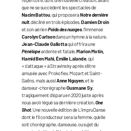
que ne se succèdent les spectacles de
Nacim Battou
, qui proposera
Notre dernière
nuit
, décliné en trois épisodes,
Damien Droin
et son aérien
Poids des nuages
, l’immense
Carolyn Carlson
dans un hymne à la nature,
Jean-Claude Gallotta
qui offrira une
Pénélope
ardente et fatale,
Marion Motin,
Hamid Ben Mahi, Émilie Lalande
, qui
« s’attaque » à Stravinsky après s’être
amusée avec Prokofiev, Mozart et Saint-
Saëns, mais aussi
Anne Nguyen
, et le
danseur-chorégraphe
Ousmane Sy
,
tragiquement disparu en 2020 juste après
nous avoir légué sa dernière création,
One
Shot
. Une nouvelle édition de L’impruDanse
dont le fil conducteur sera la femme, qu’elle
soit chorégraphe, danseuse, ou sujet du