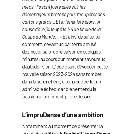
mecs : ils sont juste allés voir les
déménageurs bretons pour récupérer des
cartons gratos… Et la féministe alors ! À
cause d’elle j’ai loupé le 1/4 de finale de la
Coupe du Monde…
» Et ainsi de suite, ou
comment, devant un parterre amusé,
dézinguer sa propre saison en quelques
minutes, au cours d’un moment savoureux
d’autodérision. L’idée étant d’évoquer cette
nouvelle saison 2023-2024 sans tomber
dans la surenchère, disons que ce fut un
admirable échec, car bien entendu la
passion a forcément pris le dessus
L’impruDanse d’une ambition
Notamment au moment de présenter la
prochaine édition du
festival L’ImpruDanse
.