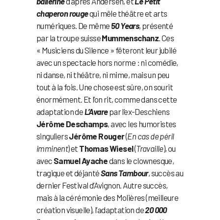
ballerine
d’après Andersen, et
Le Petit
chaperon rouge
qui mêle théâtre et arts
numériques. De même
50 Years
, présenté
par la troupe suisse
Mummenschanz
. Ces
« Musiciens du Silence » fêteront leur jubilé
avec un spectacle hors norme : ni comédie,
ni danse, ni théâtre, ni mime, mais un peu
tout à la fois. Une chose est sûre, on sourit
énormément. Et l’on rit, comme dans cette
adaptation de
L’Avare
par l’ex-Deschiens
Jérôme Deschamps
, avec les humoristes
singuliers
Jérôme Rouger
(
En cas de péril
imminent
) et
Thomas Wiesel
(
Travaille
), ou
avec
Samuel Ayache
dans le clownesque,
tragique et déjanté
Sans Tambour
, succès au
dernier Festival d’Avignon. Autre succès,
mais à la cérémonie des Molières (meilleure
création visuelle), l’adaptation de
20 000