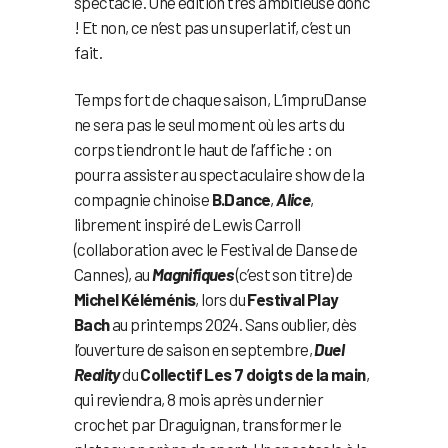
spectacle. Une édition très ambitieuse donc
! Et non, ce n’est pas un superlatif, c’est un
fait.
Temps fort de chaque saison, L’impruDanse
ne sera pas le seul moment où les arts du
corps tiendront le haut de l’affiche : on
pourra assister au spectaculaire show de la
compagnie chinoise
B.Dance
,
Alice
,
librement inspiré de Lewis Carroll
(collaboration avec le Festival de Danse de
Cannes), au
Magnifiques
(c’est son titre) de
Michel Kéléménis
, lors du
Festival Play
Bach
au printemps 2024. Sans oublier, dès
l’ouverture de saison en septembre,
Duel
Reality
du
Collectif Les 7 doigts de la main
,
qui reviendra, 8 mois après un dernier
crochet par Draguignan, transformer le