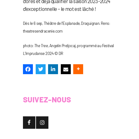
d’ores et déjà qualifier la saison 2023-2024
d’exceptionnelle – le mot est lâché !
Dès le 6 sep, Théâtre de l’Esplanade, Draguignan. Rens:
theatresendracenie.com
photo:
The Tree
, Angelin Preljocaj, programmé au Festival
L’Imprudanse 2024 © DR
SUIVEZ-NOUS