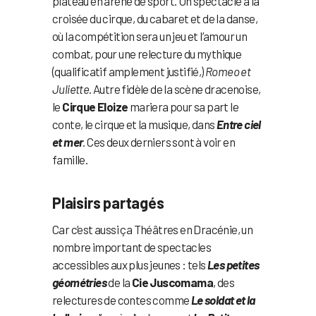
plateau en arène de sport. Un spectacle à la
croisée du cirque, du cabaret et de la danse,
où la compétition sera un jeu et l’amour un
combat, pour une relecture du mythique
(qualificatif amplement justifié,)
Romeo et
Juliette
. Autre fidèle de la scène dracenoise,
le
Cirque Eloize
mariera pour sa part le
conte, le cirque et la musique, dans
Entre ciel
et mer
. Ces deux derniers sont à voir en
famille.
Plaisirs partagés
Car c’est aussi ça Théâtres en Dracénie, un
nombre important de spectacles
accessibles aux plus jeunes : tels
Les petites
géométries
de la
Cie Juscomama
, des
relectures de contes comme
Le soldat et la