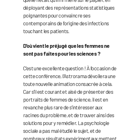
déployant des représentations statistiques
poignantes pour convaincre ses
contemporains de l’origine des infections
touchant les patients.
D’où vient le préjugé que les femmes ne
sont pas faites pour les sciences ?
C’est une excellente question ! À l’occasion de
cette conférence, l’Astrorama dévoilera une
toute nouvelle animation consacrée à cela.
Car s’il est courant et aisé de présenter des
portraits de femmes de science, il est en
revanche plus rare de s’intéresser aux
racines du problème, et de trouver ainsi des
solutions pour y remédier. La psychologie
sociale a pas mal étudié le sujet, et de
nombreux résultats expérimentaux mettent