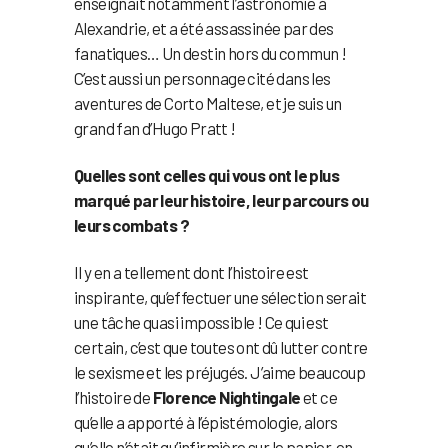
enseignait notamment l’astronomie à
Alexandrie, et a été assassinée par des
fanatiques… Un destin hors du commun !
C’est aussi un personnage cité dans les
aventures de Corto Maltese, et je suis un
grand fan d’Hugo Pratt !
Quelles sont celles qui vous ont le plus
marqué par leur histoire, leur parcours ou
leurs combats ?
Il y en a tellement dont l’histoire est
inspirante, qu’effectuer une sélection serait
une tâche quasi impossible ! Ce qui est
certain, c’est que toutes ont dû lutter contre
le sexisme et les préjugés. J’aime beaucoup
l’histoire de
Florence Nightingale
et ce
qu’elle a apporté à l’épistémologie, alors
qu’elle n’était qu’infirmière sur le papier, en