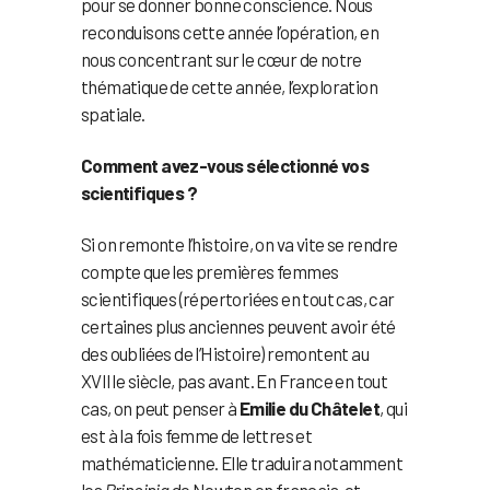
pour se donner bonne conscience. Nous
reconduisons cette année l’opération, en
nous concentrant sur le cœur de notre
thématique de cette année, l’exploration
spatiale.
Comment avez-vous sélectionné vos
scientifiques ?
Si on remonte l’histoire, on va vite se rendre
compte que les premières femmes
scientifiques (répertoriées en tout cas, car
certaines plus anciennes peuvent avoir été
des oubliées de l’Histoire) remontent au
XVIIIe siècle, pas avant. En France en tout
cas, on peut penser à
Emilie du Châtelet
, qui
est à la fois femme de lettres et
mathématicienne. Elle traduira notamment
les
Principia
de Newton en français, et