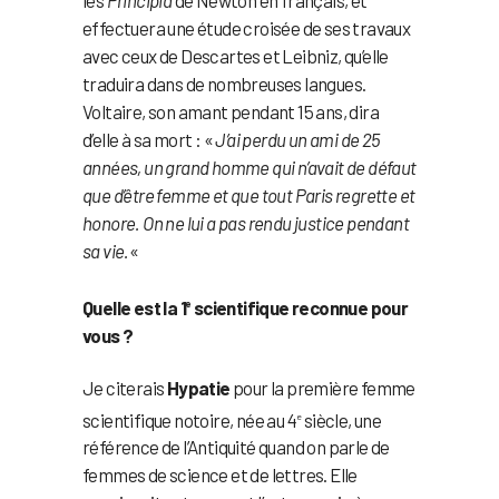
effectuera une étude croisée de ses travaux
avec ceux de Descartes et Leibniz, qu’elle
traduira dans de nombreuses langues.
Voltaire, son amant pendant 15 ans, dira
d’elle à sa mort : «
J’ai perdu un ami de 25
années, un grand homme qui n’avait de défaut
que d’être femme et que tout Paris regrette et
honore. On ne lui a pas rendu justice pendant
sa vie.
«
Quelle est la 1
scientifique reconnue pour
e
vous ?
Je citerais
Hypatie
pour la première femme
scientifique notoire, née au 4
siècle, une
e
référence de l’Antiquité quand on parle de
femmes de science et de lettres. Elle