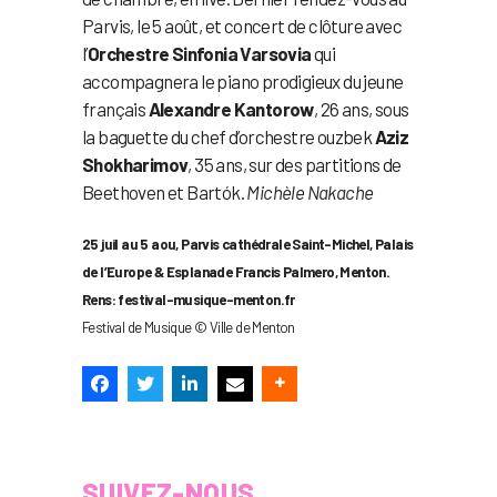
Parvis, le 5 août, et concert de clôture avec
l’
Orchestre Sinfonia Varsovia
qui
accompagnera le piano prodigieux du jeune
français
Alexandre Kantorow
, 26 ans, sous
la baguette du chef d’orchestre ouzbek
Aziz
Shokharimov
, 35 ans, sur des partitions de
Beethoven et Bartók.
Michèle Nakache
25 juil au 5 aou, Parvis cathédrale Saint-Michel, Palais
de l’Europe & Esplanade Francis Palmero, Menton.
Rens: festival-musique-menton.fr
Festival de Musique © Ville de Menton
SUIVEZ-NOUS