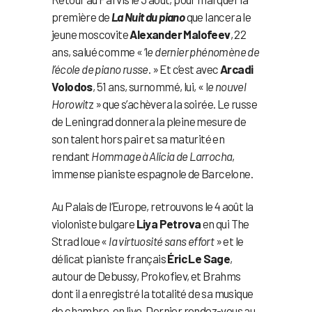
première de
La Nuit du piano
que lancera le
jeune moscovite
Alexander Malofeev
, 22
ans, salué comme « ‘l
e dernier phénomène de
l’école de piano russe
. » Et c’est avec
Arcadi
Volodos
, 51 ans, surnommé, lui, « l
e nouvel
Horowit
z » que s’achèvera la soirée. Le russe
de Leningrad donnera la pleine mesure de
son talent hors pair et sa maturité en
rendant
Hommage à Alicia de Larrocha
,
immense pianiste espagnole de Barcelone.
Au Palais de l’Europe, retrouvons le 4 août la
violoniste bulgare
Liya Petrova
en qui The
Strad loue «
la virtuosité sans effort
» et le
délicat pianiste français
Éric Le Sage
,
autour de Debussy, Prokofiev, et Brahms
dont il a enregistré la totalité de sa musique
de chambre, en live. Dernier rendez-vous au