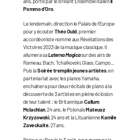
ans, porté par le brillant Ensemble italien
Il
Pommo d’Oro
.
Le lendemain, direction le Palais de l’Europe
pour y écouter
Théo Ould
, premier
accordéoniste nommé aux Révélations des
Victoires 2023 de la musique classique. Il
allumera sa
Laterna Magica
sur des airs de
Rameau, Bach, Tchaïkovski, Glass, Campo…
Puis la
Soirée tremplin jeunes artistes
, en
partenariat avec les pianos Yamaha,
enchaînera pour deux récitals de piano à la
découverte de 3 artistes en pleine éclosion
de leur talent : le Britannique
Callum
Mclachlan
, 24 ans, le Polonais
Mateusz
Krzyzowski
, 24 ans et la Lituanienne
Kamile
Zaveckaite
, 27 ans.
Retour au Parvis le 3 août, pour marquer la