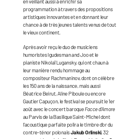
en veillant aussi à enrichir sa
programmation à travers des propositions
artistiques innovantes et en donnant leur
chance à de très jeunes talents venus de tout
le vieux continent.
Après avoir reçu le duo de musiciens
humoristes Igudesman and Joo et le
pianiste Nikolaï Lugansky, qui ont chaun à
leur manière rendu hommage au
compositeur Rachmaninov, dont on célèbre
les 150 ans de la naissance, mais aussi
Béatrice Beirut, Aline Piboule ou encore
Gautier Capuçon, le festival se poursuit le 1er
août avec le concert baroque
Facce d’Amore
au Parvis de la Basilique Saint-Michel dont
l’acoustique parfaite polira le timbre d’or du
contre-ténor polonais
Jakub Orlinski
, 32