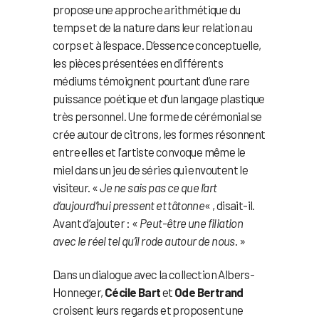
propose une approche arithmétique du
temps et de la nature dans leur relation au
corps et à l’espace. D’essence conceptuelle,
les pièces présentées en différents
médiums témoignent pourtant d’une rare
puissance poétique et d’un langage plastique
très personnel. Une forme de cérémonial se
crée autour de citrons, les formes résonnent
entre elles et l’artiste convoque même le
miel dans un jeu de séries qui envoutent le
visiteur. «
Je ne sais pas ce que l’art
d’aujourd’hui pressent et tâtonne
« , disait-il.
Avant d’ajouter : «
Peut-être une filiation
avec le réel tel qu’il rode autour de nous
. »
Dans un dialogue avec la collection Albers-
Honneger,
Cécile Bart
et
Ode Bertrand
croisent leurs regards et proposent une