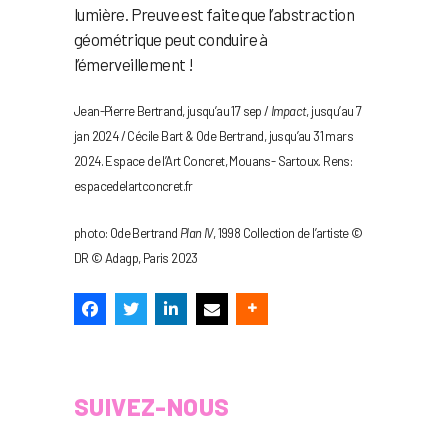
lumière. Preuve est faite que l’abstraction
géométrique peut conduire à
l’émerveillement !
Jean-Pierre Bertrand, jusqu’au 17 sep /
Impact
, jusqu’au 7
jan 2024 / Cécile Bart & Ode Bertrand, jusqu’au 31 mars
2024. Espace de l’Art Concret, Mouans- Sartoux. Rens:
espacedelartconcret.fr
photo: Ode Bertrand
Plan IV
, 1998 Collection de l’artiste ©
DR © Adagp, Paris 2023
SUIVEZ-NOUS