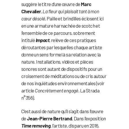
suggère le titre d’une œuvre de
Marc
Chevalier
,
La fleur qui plaisait tant à mon
cœur désolé
́. Paille et brindilles éclosent ici
en une armature harnachée de scotch et
l’ensemble de ce parcours, sobrement
intitulé
Impact
, relève de ces pratiques
déroutantes par lesquelles chaque artiste
donne un sens formel à sa relation avec la
nature. Installations, vidéos et pièces
sonores sont autant de dispositifs pour un
croisement de méditations ou de cris autour
de nos inquiétudes environnementales (voir
article
Concrètement engagé
, La Strada
n°356).
C’est aussi de nature qu’il s’agit dans l’œuvre
de
Jean-Pierre Bertrand
. Dans l’exposition
Time removing
, l’artiste, disparu en 2016,