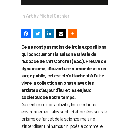
in
Art
by
Michel Gathier
Ce ne sont pas moins de trois expositions
qui ponctueront la saison estivale de
l’Espace de l’Art Concret (eac.). Preuve de
dynamisme, d’ouverture au monde et à un
large public, celles-ci s’attachent à faire
vivre la collection en phase avec les
artistes d’aujourd’hui et les enjeux
sociétaux de notre temps.
Au centre de son activité, les questions
environnementales sont ici abordées sous le
prisme de l’art et de la science mais ne
s’interdisent ni humour ni poésie comme le