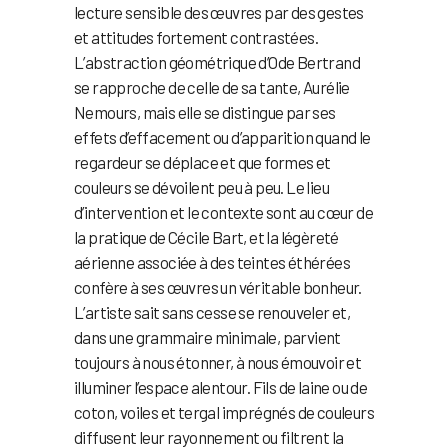
lecture sensible des œuvres par des gestes
et attitudes fortement contrastées.
L’abstraction géométrique d’Ode Bertrand
se rapproche de celle de sa tante, Aurélie
Nemours, mais elle se distingue par ses
effets d’effacement ou d’apparition quand le
regardeur se déplace et que formes et
couleurs se dévoilent peu à peu. Le lieu
d’intervention et le contexte sont au cœur de
la pratique de Cécile Bart, et la légèreté
aérienne associée à des teintes éthérées
confère à ses œuvres un véritable bonheur.
L’artiste sait sans cesse se renouveler et,
dans une grammaire minimale, parvient
toujours à nous étonner, à nous émouvoir et
illuminer l’espace alentour. Fils de laine ou de
coton, voiles et tergal imprégnés de couleurs
diffusent leur rayonnement ou filtrent la