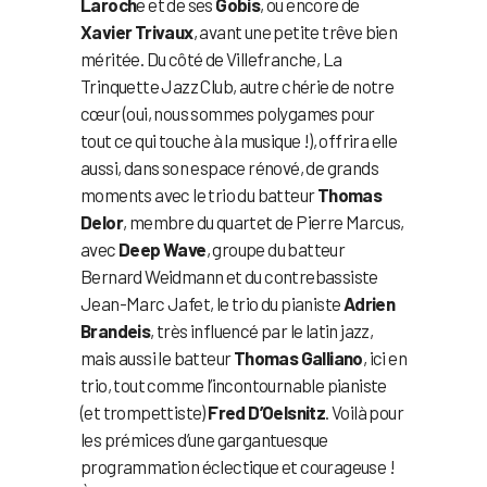
Laroch
e et de ses
Gobis
, ou encore de
Xavier Trivaux
, avant une petite trêve bien
méritée. Du côté de Villefranche, La
Trinquette Jazz Club, autre chérie de notre
cœur (oui, nous sommes polygames pour
tout ce qui touche à la musique !), offrira elle
aussi, dans son espace rénové, de grands
moments avec le trio du batteur
Thomas
Delor
, membre du quartet de Pierre Marcus,
avec
Deep Wave
, groupe du batteur
Bernard Weidmann et du contrebassiste
Jean-Marc Jafet, le trio du pianiste
Adrien
Brandeis
, très influencé par le latin jazz,
mais aussi le batteur
Thomas Galliano
, ici en
trio, tout comme l’incontournable pianiste
(et trompettiste)
Fred D’Oelsnitz
. Voilà pour
les prémices d’une gargantuesque
programmation éclectique et courageuse !