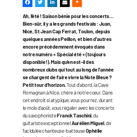
Ah, l’été ! Saison bénie pour les concerts…
Bien-sûr, il y a les grands festivals : Juan,
Nice, St Jean Cap Ferrat, Toulon, depuis
quelques années Peillon, et bien d’autres
encore précédemment évoqués dans
notre numéro « Spécial été » (toujours
disponible !). Mais qu’en est-il des
nombreux clubs qui tout au long de l’année
se chargent de faire vivre la Note Bleue ?
Petit tour d’horizon.
Tout d’abord, la Cave
Romagnan à Nice, chère à notre cœur. Dans
cet endroit si atypique, vous pourrez, durant
le mois d’août, vous régaler avec les concerts
du saxophoniste
Franck Taschini
, du
guitariste exceptionnel
Aurélien Miguel
, de
l’acidulée chanteuse-batteuse
Ophélie