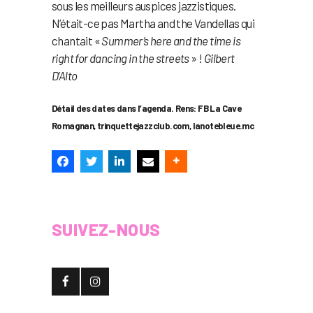
sous les meilleurs auspices jazzistiques.
N’était-ce pas Martha and the Vandellas qui
chantait «
Summer’s here and the time is
right for dancing in the streets
» !
Gilbert
D’Alto
Détail des dates dans l’agenda. Rens: FB La Cave
Romagnan, trinquettejazzclub.com, lanotebleue.mc
SUIVEZ-NOUS