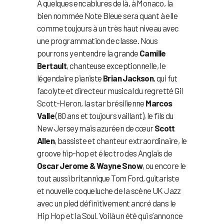
À quelques encablures de là, à Monaco, la
bien nommée Note Bleue sera quant à elle
comme toujours à un très haut niveau avec
une programmation de classe. Nous
pourrons y entendre la grande
Camille
Bertault
, chanteuse exceptionnelle, le
légendaire pianiste
Brian Jackson
, qui fut
l’acolyte et directeur musical du regretté Gil
Scott-Heron, la star brésilienne
Marcos
Valle
(80 ans et toujours vaillant), le fils du
New Jersey mais azuréen de cœur
Scott
Allen
, bassiste et chanteur extraordinaire, le
groove hip-hop et électro des Anglais de
Oscar Jerome & Wayne Snow
, ou encore le
tout aussi britannique Tom Ford, guitariste
et nouvelle coqueluche de la scène UK Jazz
avec un pied définitivement ancré dans le
Hip Hop et la Soul. Voilà un été qui s’annonce