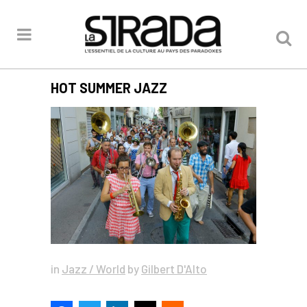
HOT SUMMER JAZZ
in
Jazz / World
by
Gilbert D'Alto