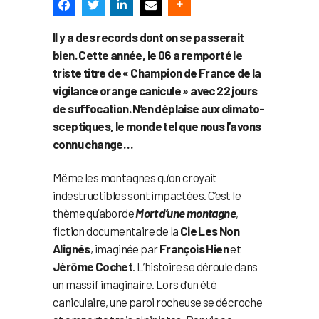
Il y a des records dont on se passerait
bien. Cette année, le 06 a remporté le
triste titre de « Champion de France de la
vigilance orange canicule » avec 22 jours
de suffocation. N’en déplaise aux climato-
sceptiques, le monde tel que nous l’avons
connu change…
Même les montagnes qu’on croyait
indestructibles sont impactées. C’est le
thème qu’aborde
Mort d’une montagne
,
fiction documentaire de la
Cie Les Non
Alignés
, imaginée par
François Hien
et
Jérôme Cochet
. L’histoire se déroule dans
un massif imaginaire. Lors d’un été
caniculaire, une paroi rocheuse se décroche