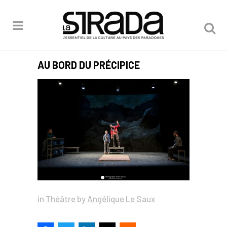
AU BORD DU PRÉCIPICE
in
Théâtre
by
Angélique Le Saux