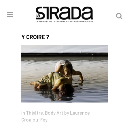
Y CROIRE ?
in
Théâtre
,
Body Art
by
Laurence
Croajou-Fey