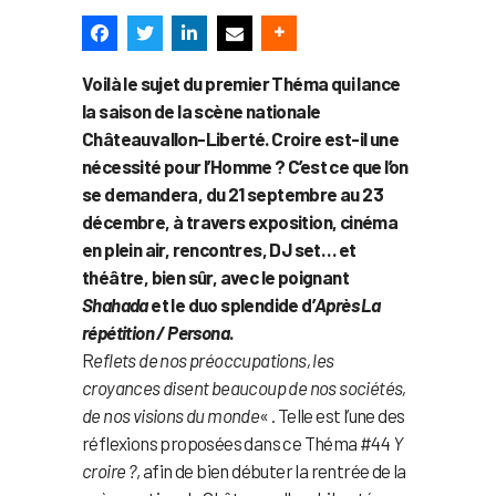
Voilà le sujet du premier Théma qui lance
la saison de la scène nationale
Châteauvallon-Liberté. Croire est-il une
nécessité pour l’Homme ? C’est ce que l’on
se demandera, du 21 septembre au 23
décembre, à travers exposition, cinéma
en plein air, rencontres, DJ set… et
théâtre, bien sûr, avec le poignant
Shahada
et le duo splendide d’
Après La
répétition / Persona
.
R
eflets de nos préoccupations, les
croyances disent beaucoup de nos sociétés,
de nos visions du monde
« . Telle est l’une des
réflexions proposées dans ce Théma #44
Y
croire ?
, afin de bien débuter la rentrée de la