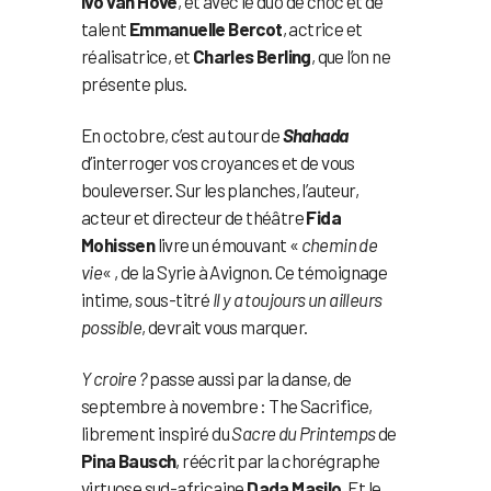
Ivo van Hove
, et avec le duo de choc et de
talent
Emmanuelle Bercot
, actrice et
réalisatrice, et
Charles Berling
, que l’on ne
présente plus.
En octobre, c’est au tour de
Shahada
d’interroger vos croyances et de vous
bouleverser. Sur les planches, l’auteur,
acteur et directeur de théâtre
Fida
Mohissen
livre un émouvant «
chemin de
vie
« , de la Syrie à Avignon. Ce témoignage
intime, sous-titré
Il y a toujours un ailleurs
possible
, devrait vous marquer.
Y croire ?
passe aussi par la danse, de
septembre à novembre : The Sacrifice,
librement inspiré du
Sacre du Printemps
de
Pina Bausch
, réécrit par la chorégraphe
virtuose sud-africaine
Dada Masilo
. Et le