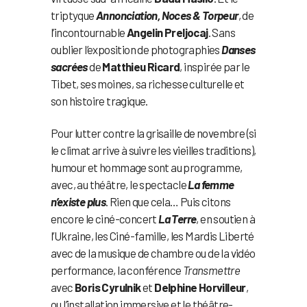
triptyque
Annonciation, Noces & Torpeur
, de
l’incontournable
Angelin Preljocaj
. Sans
oublier l’exposition de photographies
Danses
sacrées
de
Matthieu Ricard
, inspirée par le
Tibet, ses moines, sa richesse culturelle et
son histoire tragique.
Pour lutter contre la grisaille de novembre (si
le climat arrive à suivre les vieilles traditions),
humour et hommage sont au programme,
avec, au théâtre, le spectacle
La femme
n’existe plus
. Rien que cela… Puis citons
encore le ciné-concert
La Terre
, en soutien à
l’Ukraine, les Ciné-famille, les Mardis Liberté
avec de la musique de chambre ou de la vidéo
performance, la conférence
Transmettre
avec
Boris Cyrulnik
et
Delphine Horvilleur
,
ou l’installation immersive et le théâtre-