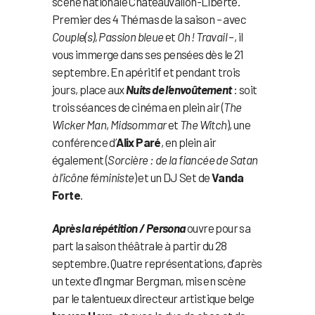
scène nationale Châteauvallon-Liberté.
Premier des 4 Thémas de la saison – avec
Couple(s), Passion bleue
et
Oh ! Travail
–, il
vous immerge dans ses pensées dès le 21
septembre. En apéritif et pendant trois
jours, place aux
Nuits de l’envoûtement
: soit
trois séances de cinéma en plein air (
The
Wicker Man
,
Midsommar
et
The Witch
), une
conférence d’
Alix Paré
, en plein air
également (
Sorcière : de la fiancée de Satan
à l’icône féministe
) et un DJ Set de
Vanda
Forte
.
Après la répétition / Persona
ouvre pour sa
part la saison théâtrale à partir du 28
septembre. Quatre représentations, d’après
un texte d’Ingmar Bergman, mis en scène
par le talentueux directeur artistique belge