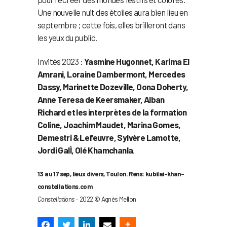
Une nouvelle nuit des étoiles aura bien lieu en
septembre ; cette fois, elles brilleront dans
les yeux du public.
Invités 2023 :
Yasmine Hugonnet, Karima El
Amrani, Loraine Dambermont, Mercedes
Dassy, Marinette Dozeville, Oona Doherty,
Anne Teresa de Keersmaker, Alban
Richard et les interprètes de la formation
Coline, Joachim Maudet, Marina Gomes,
Demestri & Lefeuvre, Sylvère Lamotte,
Jordi GalÌ, Olé Khamchanla
.
13 au 17 sep, lieux divers, Toulon. Rens: kubilai-khan-
constellations.com
Constellations
– 2022 © Agnès Mellon