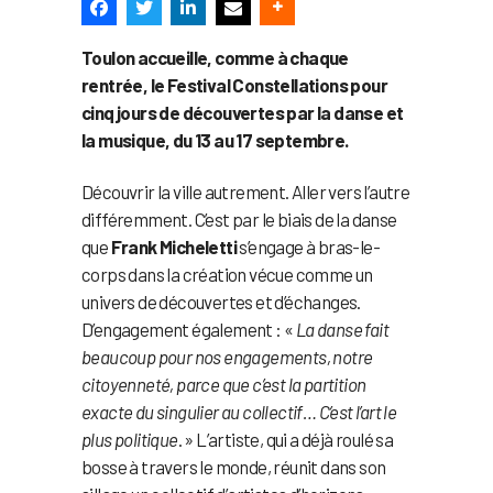
Toulon accueille, comme à chaque
rentrée, le Festival Constellations pour
cinq jours de découvertes par la danse et
la musique, du 13 au 17 septembre.
Découvrir la ville autrement. Aller vers l’autre
différemment. C’est par le biais de la danse
que
Frank Micheletti
s’engage à bras-le-
corps dans la création vécue comme un
univers de découvertes et d’échanges.
D’engagement également : «
La danse fait
beaucoup pour nos engagements, notre
citoyenneté, parce que c’est la partition
exacte du singulier au collectif… C’est l’art le
plus politique
. » L’artiste, qui a déjà roulé sa
bosse à travers le monde, réunit dans son