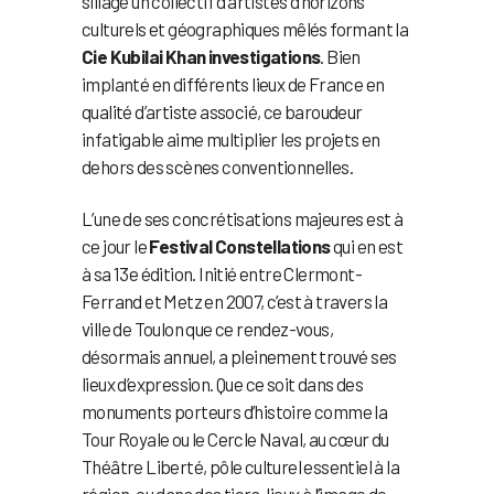
sillage un collectif d’artistes d’horizons
culturels et géographiques mêlés formant la
Cie Kubilai Khan investigations
. Bien
implanté en différents lieux de France en
qualité d’artiste associé, ce baroudeur
infatigable aime multiplier les projets en
dehors des scènes conventionnelles.
L’une de ses concrétisations majeures est à
ce jour le
Festival Constellations
qui en est
à sa 13e édition. Initié entre Clermont-
Ferrand et Metz en 2007, c’est à travers la
ville de Toulon que ce rendez-vous,
désormais annuel, a pleinement trouvé ses
lieux d’expression. Que ce soit dans des
monuments porteurs d’histoire comme la
Tour Royale ou le Cercle Naval, au cœur du
Théâtre Liberté, pôle culturel essentiel à la
région, ou dans des tiers-lieux à l’image de